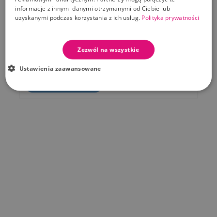
informacje z innymi danymi otrzymanymi od Ciebie lub
uzyskanymi podczas korzystania z ich usług.
Polityka prywatności
Promocja!
-30%
Build a bot Interaktywny robot dinozaur Dino
Zezwól na wszystkie
Ustawienia zaawansowane
Cena standardowa
Cena
108,49 zł
154,99 zł
Dodaj Do Koszyka