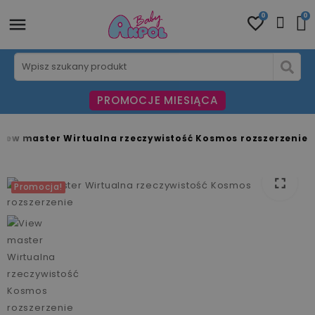
0
0
PROMOCJE MIESIĄCA
View master Wirtualna rzeczywistość Kosmos rozszerzenie
fullscreen
Promocja!