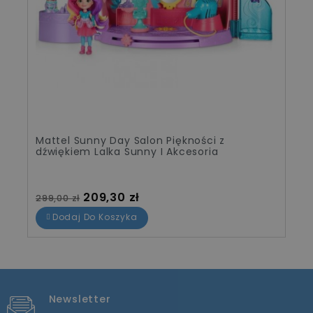
Mattel Sunny Day Salon Piękności z
dźwiękiem Lalka Sunny I Akcesoria
Cena standardowa
Cena
209,30 zł
299,00 zł
Dodaj Do Koszyka
Newsletter