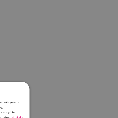
j witrynie, a
ny,
ołączyć te
 usług.
Polityka