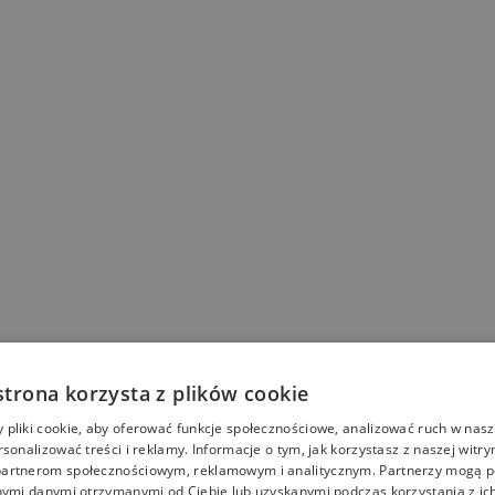
strona korzysta z plików cookie
pliki cookie, aby oferować funkcje społecznościowe, analizować ruch w nasze
rsonalizować treści i reklamy. Informacje o tym, jak korzystasz z naszej witry
artnerom społecznościowym, reklamowym i analitycznym. Partnerzy mogą p
nymi danymi otrzymanymi od Ciebie lub uzyskanymi podczas korzystania z ich