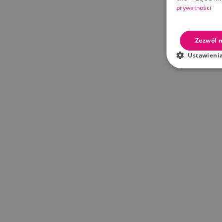
prywatności
Zezwól n
Ustawieni