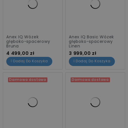
Anex IQ Wózek
Anex IQ Basic Wózek
głęboko-spacerowy
głęboko-spacerowy
Bruna
Linen
Cena
Cena
4 499,00 zł
3 999,00 zł
Dodaj Do Koszyka
Dodaj Do Koszyka
Darmowa dostawa
Darmowa dostawa