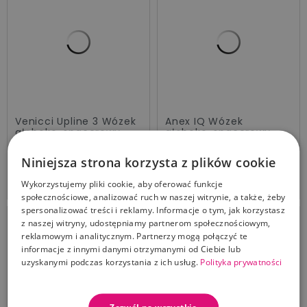
Venicci Upline 3 Wózek
Anex IQ Wózek
głęboko-spacerowy
głęboko-spacerowy
Sand
Olly
Cena
Cena
4 200,00 zł
4 499,00 zł
Niniejsza strona korzysta z plików cookie
Dodaj Do Koszyka
Dodaj Do Koszyka
Wykorzystujemy pliki cookie, aby oferować funkcje
społecznościowe, analizować ruch w naszej witrynie, a także, żeby
spersonalizować treści i reklamy. Informacje o tym, jak korzystasz
z naszej witryny, udostępniamy partnerom społecznościowym,
Darmowa dostawa
Darmowa dostawa
reklamowym i analitycznym. Partnerzy mogą połączyć te
informacje z innymi danymi otrzymanymi od Ciebie lub
uzyskanymi podczas korzystania z ich usług.
Polityka prywatności
Zezwól na wszystkie