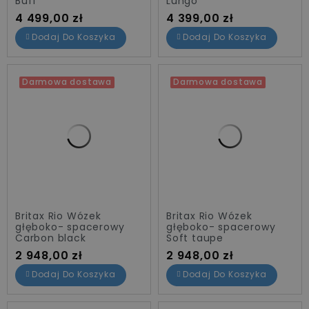
Buff
Lungo
Cena
Cena
4 499,00 zł
4 399,00 zł
Dodaj Do Koszyka
Dodaj Do Koszyka
Darmowa dostawa
Darmowa dostawa
Britax Rio Wózek
Britax Rio Wózek
głęboko- spacerowy
głęboko- spacerowy
Carbon black
Soft taupe
Cena
Cena
2 948,00 zł
2 948,00 zł
Dodaj Do Koszyka
Dodaj Do Koszyka