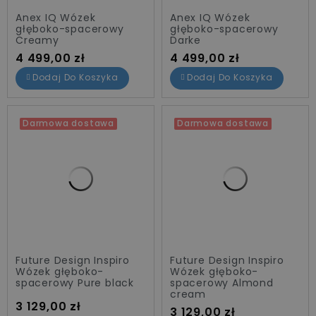
Anex IQ Wózek
Anex IQ Wózek
głęboko-spacerowy
głęboko-spacerowy
Creamy
Darke
Cena
Cena
4 499,00 zł
4 499,00 zł
Dodaj Do Koszyka
Dodaj Do Koszyka
Darmowa dostawa
Darmowa dostawa
Future Design Inspiro
Future Design Inspiro
Wózek głęboko-
Wózek głęboko-
spacerowy Pure black
spacerowy Almond
cream
Cena
3 129,00 zł
Cena
3 129,00 zł