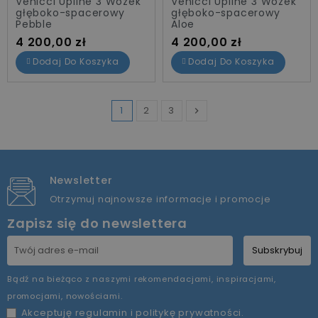
Venicci Upline 3 Wózek
Venicci Upline 3 Wózek
głęboko-spacerowy
głęboko-spacerowy
Pebble
Aloe
Cena
Cena
4 200,00 zł
4 200,00 zł
Dodaj Do Koszyka
Dodaj Do Koszyka
1
2
3

Następny
Newsletter
Otrzymuj najnowsze informacje i promocje
Zapisz się do newslettera
Subskrybuj
Bądź na bieżąco z naszymi rekomendacjami, inspiracjami,
promocjami, nowościami.
Akceptuję
regulamin
i
politykę prywatności
.