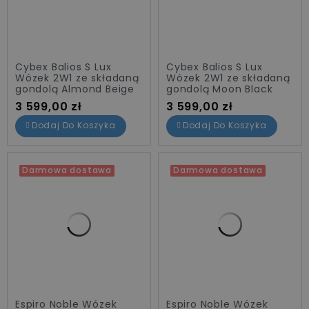
Adamex
3
Anex
15
Britax
5
Cybex Balios S Lux
Cybex Balios S Lux
Chicco
1
Wózek 2W1 ze składaną
Wózek 2W1 ze składaną
gondolą Almond Beige
gondolą Moon Black
CYBEX
2
Cena
Cena
3 599,00 zł
3 599,00 zł
Espiro
7
Dodaj Do Koszyka
Dodaj Do Koszyka
Future Design
3
Inglesina
1
KINDERKRAFT
1
Darmowa dostawa
Darmowa dostawa
KINDERKRAFT_
2
Lionelo
2
Maxi Cosi
1
Muuvo
10
NUNA
5
Oyster
1
Espiro Noble Wózek
Espiro Noble Wózek
Promocje
20