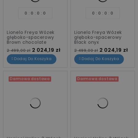
0
0
0
0
0
0
0
0
Lionelo Freya Wózek
Lionelo Freya Wózek
głęboko-spacerowy
głęboko-spacerowy
Brown chocolate
Black onyx
Cena standardowa
Cena
Cena standardowa
Cena
2 024,19 zł
2 024,19 zł
2 499,00 zł
2 499,00 zł
Dodaj Do Koszyka
Dodaj Do Koszyka
Darmowa dostawa
Darmowa dostawa