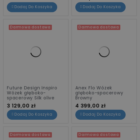
Dodaj Do Koszyka
Dodaj Do Koszyka
Darmowa dostawa
Darmowa dostawa
Future Design Inspiro
Anex Flo Wózek
Wózek głęboko-
głęboko-spacerowy
spacerowy Silk olive
Browny
Cena
Cena
3 129,00 zł
4 399,00 zł
Dodaj Do Koszyka
Dodaj Do Koszyka
Darmowa dostawa
Darmowa dostawa