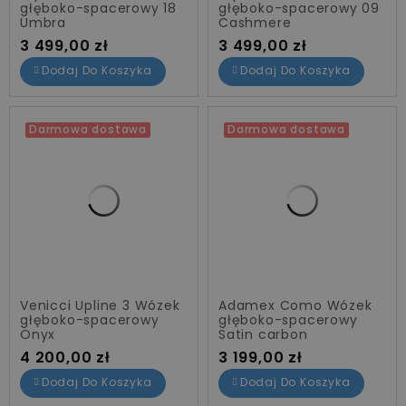
głęboko-spacerowy 18
głęboko-spacerowy 09
Umbra
Cashmere
Cena
Cena
3 499,00 zł
3 499,00 zł
Dodaj Do Koszyka
Dodaj Do Koszyka
Darmowa dostawa
Darmowa dostawa
Venicci Upline 3 Wózek
Adamex Como Wózek
głęboko-spacerowy
głęboko-spacerowy
Onyx
Satin carbon
Cena
Cena
4 200,00 zł
3 199,00 zł
Dodaj Do Koszyka
Dodaj Do Koszyka