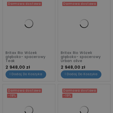
Darmowa dostawa
Darmowa dostawa
Britax Rio Wózek
Britax Rio Wózek
głęboko- spacerowy
głęboko- spacerowy
Teak
Urban olive
Cena
Cena
2 948,00 zł
2 948,00 zł
Dodaj Do Koszyka
Dodaj Do Koszyka
Darmowa dostawa
Darmowa dostawa
-19%
-19%