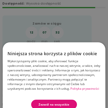
Dostępność:
Wysoka dostępność
Zamów w ciągu
12
07
32
godz.
min
sek.
Zamówienie wyślemy jeszcze dziś
Niniejsza strona korzysta z plików cookie
Wykorzystujemy pliki cookie, aby oferować funkcje
społecznościowe, analizować ruch w naszej witrynie, a także, żeby
Opis
spersonalizować treści i reklamy. Informacje o tym, jak korzystasz
z naszej witryny, udostępniamy partnerom społecznościowym,
Parametry produktu
reklamowym i analitycznym. Partnerzy mogą połączyć te
informacje z innymi danymi otrzymanymi od Ciebie lub
Dostawa i płatność
uzyskanymi podczas korzystania z ich usług.
Polityka prywatności
Karta podarunkowa Akpol Baby
Karta podarunkowa jest bonem towarowym, którym
Zezwól na wszystkie