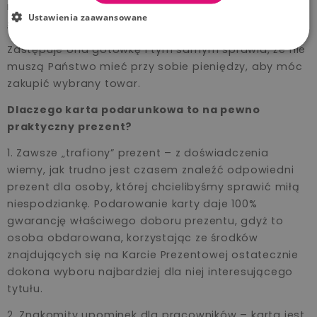
mogą Państwo płacić za zakupy dokonane w
Ustawienia zaawansowane
sklepie stacjonarnym Akpol Baby w Gdańsku.
Zastępuje ona gotówkę i tym samym sprawia, że nie
muszą Państwo mieć przy sobie pieniędzy, aby móc
zakupić wybrany towar.
Dlaczego karta podarunkowa to na pewno
praktyczny prezent?
1. Zawsze „trafiony” prezent – z doświadczenia
wiemy, jak trudno jest czasem znaleźć odpowiedni
prezent dla osoby, której chcielibyśmy sprawić miłą
niespodziankę. Podarowanie karty daje 100%
gwarancję właściwego doboru prezentu, gdyż to
osoba obdarowana, korzystając ze środków
znajdujących się na Karcie Prezentowej ostatecznie
dokona wyboru najbardziej dla niej interesującego
tytułu.
2. Znakomity upominek dla pracowników – karta jest