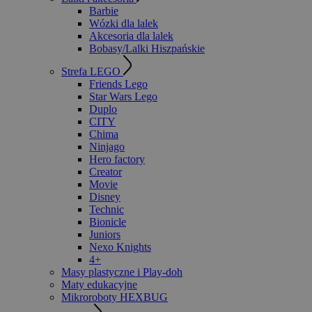
Barbie
Wózki dla lalek
Akcesoria dla lalek
Bobasy/Lalki Hiszpańskie
Strefa LEGO
Friends Lego
Star Wars Lego
Duplo
CITY
Chima
Ninjago
Hero factory
Creator
Movie
Disney
Technic
Bionicle
Juniors
Nexo Knights
4+
Masy plastyczne i Play-doh
Maty edukacyjne
Mikroroboty HEXBUG