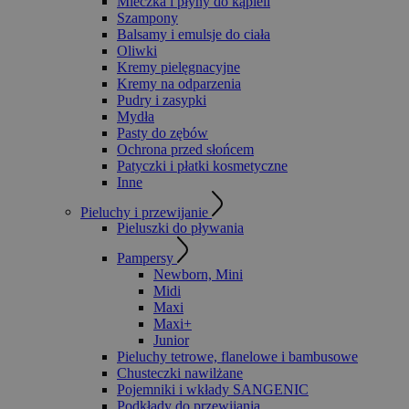
Mleczka i płyny do kąpieli
Szampony
Balsamy i emulsje do ciała
Oliwki
Kremy pielęgnacyjne
Kremy na odparzenia
Pudry i zasypki
Mydła
Pasty do zębów
Ochrona przed słońcem
Patyczki i płatki kosmetyczne
Inne
Pieluchy i przewijanie
Pieluszki do pływania
Pampersy
Newborn, Mini
Midi
Maxi
Maxi+
Junior
Pieluchy tetrowe, flanelowe i bambusowe
Chusteczki nawilżane
Pojemniki i wkłady SANGENIC
Podkłady do przewijania