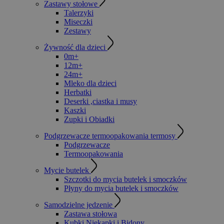
Zastawy stołowe
Talerzyki
Miseczki
Zestawy
Żywność dla dzieci
0m+
12m+
24m+
Mleko dla dzieci
Herbatki
Deserki ,ciastka i musy
Kaszki
Zupki i Obiadki
Podgrzewacze termoopakowania termosy
Podgrzewacze
Termoopakowania
Mycie butelek
Szczotki do mycia butelek i smoczków
Płyny do mycia butelek i smoczków
Samodzielne jedzenie
Zastawa stołowa
Kubki Niekapki i Bidony