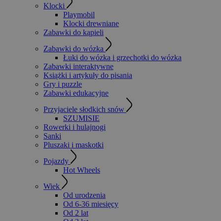
Klocki
Playmobil
Klocki drewniane
Zabawki do kąpieli
Zabawki do wózka
Łuki do wózka i grzechotki do wózka
Zabawki interaktywne
Książki i artykuły do pisania
Gry i puzzle
Zabawki edukacyjne
Przyjaciele słodkich snów
SZUMISIE
Rowerki i hulajnogi
Sanki
Pluszaki i maskotki
Pojazdy
Hot Wheels
Wiek
Od urodzenia
Od 6-36 miesięcy
Od 2 lat