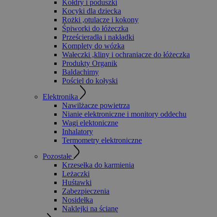
Kołdry i poduszki
Kocyki dla dziecka
Rożki ,otulacze i kokony
Śpiworki do łóżeczka
Prześcieradła i nakładki
Komplety do wózka
Wałeczki ,kliny i ochraniacze do łóżeczka
Produkty Organik
Baldachimy
Pościel do kołyski
Elektronika
Nawilżacze powietrza
Nianie elektroniczne i monitory oddechu
Wagi elektoniczne
Inhalatory
Termometry elektroniczne
Pozostałe
Krzesełka do karmienia
Leżaczki
Huśtawki
Zabezpieczenia
Nosidełka
Naklejki na ścianę