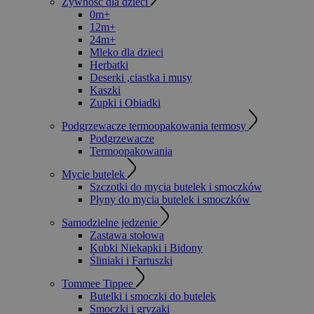
Żywność dla dzieci
0m+
12m+
24m+
Mleko dla dzieci
Herbatki
Deserki ,ciastka i musy
Kaszki
Zupki i Obiadki
Podgrzewacze termoopakowania termosy
Podgrzewacze
Termoopakowania
Mycie butelek
Szczotki do mycia butelek i smoczków
Płyny do mycia butelek i smoczków
Samodzielne jedzenie
Zastawa stołowa
Kubki Niekapki i Bidony
Śliniaki i Fartuszki
Tommee Tippee
Butelki i smoczki do butelek
Smoczki i gryzaki