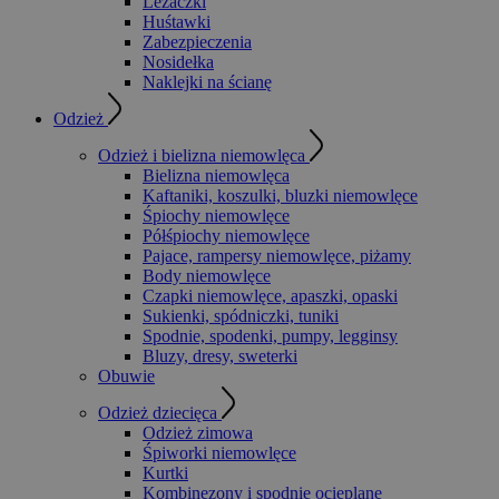
Leżaczki
Huśtawki
Zabezpieczenia
Nosidełka
Naklejki na ścianę
Odzież
Odzież i bielizna niemowlęca
Bielizna niemowlęca
Kaftaniki, koszulki, bluzki niemowlęce
Śpiochy niemowlęce
Półśpiochy niemowlęce
Pajace, rampersy niemowlęce, piżamy
Body niemowlęce
Czapki niemowlęce, apaszki, opaski
Sukienki, spódniczki, tuniki
Spodnie, spodenki, pumpy, legginsy
Bluzy, dresy, sweterki
Obuwie
Odzież dziecięca
Odzież zimowa
Śpiworki niemowlęce
Kurtki
Kombinezony i spodnie ocieplane