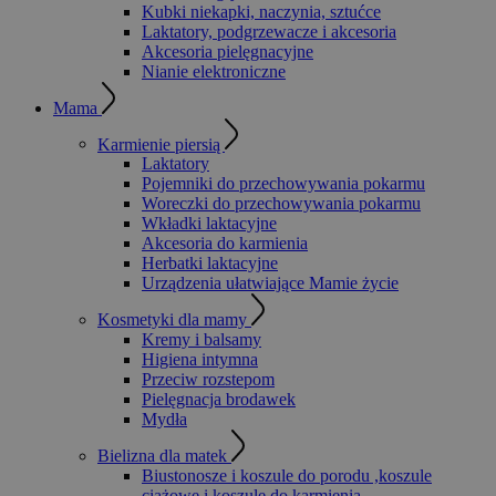
Kubki niekapki, naczynia, sztućce
Laktatory, podgrzewacze i akcesoria
Akcesoria pielęgnacyjne
Nianie elektroniczne
Mama
Karmienie piersią
Laktatory
Pojemniki do przechowywania pokarmu
Woreczki do przechowywania pokarmu
Wkładki laktacyjne
Akcesoria do karmienia
Herbatki laktacyjne
Urządzenia ułatwiające Mamie życie
Kosmetyki dla mamy
Kremy i balsamy
Higiena intymna
Przeciw rozstepom
Pielęgnacja brodawek
Mydła
Bielizna dla matek
Biustonosze i koszule do porodu ,koszule
ciążowe i koszule do karmienia