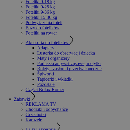
Foteliki 9-18 kg
Foteliki 9-25 kg
Foteliki 9-36 kg
Foteliki 15-36 kg
Podwyższenia foteli
Bazy do fotelików
Foteliki na rower
Akcesoria do fotelików
Adaptery
Lusterka do obserwacji dziecka
Maty i organizery
Poduszki antywstrząsowe, motylki
Rolety i zasłonki przeciwsłoneczne
Śpiworki
Tapicerki i wkładki
Pozostałe
Części Britax-Romer
Zabawki
REKLAMA TV
Chodziki i odpychańce
Grzechotki
Karuzele
Lalki i akcesoria