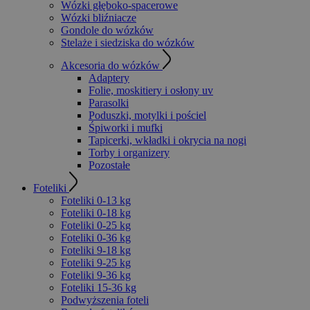
Wózki głęboko-spacerowe
Wózki bliźniacze
Gondole do wózków
Stelaże i siedziska do wózków
Akcesoria do wózków
Adaptery
Folie, moskitiery i osłony uv
Parasolki
Poduszki, motylki i pościel
Śpiworki i mufki
Tapicerki, wkładki i okrycia na nogi
Torby i organizery
Pozostałe
Foteliki
Foteliki 0-13 kg
Foteliki 0-18 kg
Foteliki 0-25 kg
Foteliki 0-36 kg
Foteliki 9-18 kg
Foteliki 9-25 kg
Foteliki 9-36 kg
Foteliki 15-36 kg
Podwyższenia foteli