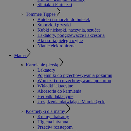
Śliniaki i Fartuszki
Tommee Tippee
Butelki i smoczki do butelek
Smoczki i gryzaki
Kubki niekapki, naczynia, sztućce
Laktatory, podgrzewacze i akcesoria
Akcesoria pielęgnacyjne
Nianie elektroniczne
Mama
Karmienie piersią
Laktatory
Pojemniki do przechowywania pokarmu
Woreczki do przechowywania pokarmu
Wkładki laktacyjne
Akcesoria do karmienia
Herbatki laktacyjne
Urządzenia ułatwiające Mamie życie
Kosmetyki dla mamy
Kremy i balsamy
Higiena intymna
Przeciw rozstepom