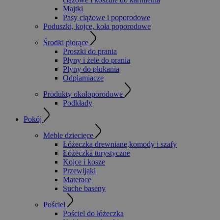
Majtki
Pasy ciążowe i poporodowe
Poduszki, kojce, koła poporodowe
Środki piorące
Proszki do prania
Płyny i żele do prania
Płyny do płukania
Odplamiacze
Produkty okołoporodowe
Podkłady
Pokój
Meble dziecięce
Łóżeczka drewniane,komody i szafy
Łóżeczka turystyczne
Kojce i kosze
Przewijaki
Materace
Suche baseny
Pościel
Pościel do łóżeczka