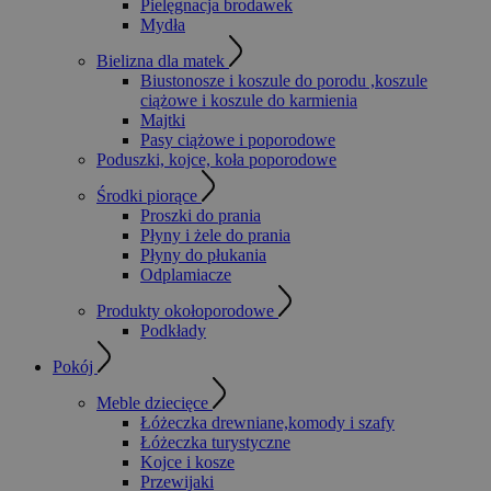
Pielęgnacja brodawek
Mydła
Bielizna dla matek
Biustonosze i koszule do porodu ,koszule
ciążowe i koszule do karmienia
Majtki
Pasy ciążowe i poporodowe
Poduszki, kojce, koła poporodowe
Środki piorące
Proszki do prania
Płyny i żele do prania
Płyny do płukania
Odplamiacze
Produkty okołoporodowe
Podkłady
Pokój
Meble dziecięce
Łóżeczka drewniane,komody i szafy
Łóżeczka turystyczne
Kojce i kosze
Przewijaki