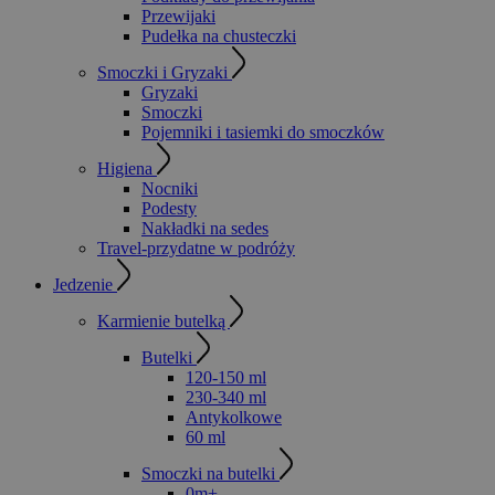
Przewijaki
Pudełka na chusteczki
Smoczki i Gryzaki
Gryzaki
Smoczki
Pojemniki i tasiemki do smoczków
Higiena
Nocniki
Podesty
Nakładki na sedes
Travel-przydatne w podróży
Jedzenie
Karmienie butelką
Butelki
120-150 ml
230-340 ml
Antykolkowe
60 ml
Smoczki na butelki
0m+