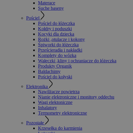
Materace
Suche baseny
Pościel
Pościel do łóżeczka
Kołdry i poduszki
Kocyki dla dziecka
Rożki ,otulacze i kokony
Śpiworki do łóżeczka
Prześcieradła i nakładki
Komplety do wózka
Wałeczki ,kliny i ochraniacze do łóżeczka
Produkty Organik
Baldachimy
Pościel do kołyski
Elektronika
Nawilżacze powietrza
Nianie elektroniczne i monitory oddechu
Wagi elektoniczne
Inhalatory
Termometry elektroniczne
Pozostałe
Krzesełka do karmienia