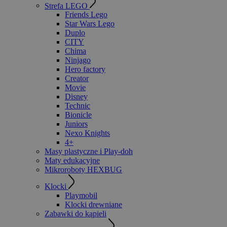
Strefa LEGO
Friends Lego
Star Wars Lego
Duplo
CITY
Chima
Ninjago
Hero factory
Creator
Movie
Disney
Technic
Bionicle
Juniors
Nexo Knights
4+
Masy plastyczne i Play-doh
Maty edukacyjne
Mikroroboty HEXBUG
Klocki
Playmobil
Klocki drewniane
Zabawki do kąpieli