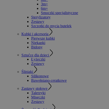
3m+
6m+
Smoczki specjalistyczne
Sterylizatory
Zestawy
Szczotki do mycia butelek
Kubki i akcesoria
Pierwsze kubki
Niekapki
Bidony
Sztućce dla dzieci
Łyżeczki
Zestawy
Śliniaki
Silikonowe
Bawełniano-ceratkowe
Zastawy stołowe
Talerzyki
Miseczki
Zestawy