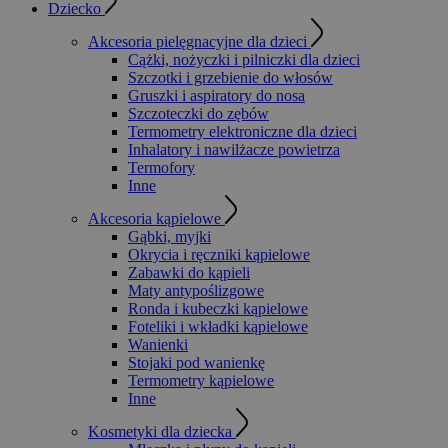
Dziecko
Akcesoria pielęgnacyjne dla dzieci
Cążki, nożyczki i pilniczki dla dzieci
Szczotki i grzebienie do włosów
Gruszki i aspiratory do nosa
Szczoteczki do zębów
Termometry elektroniczne dla dzieci
Inhalatory i nawilżacze powietrza
Termofory
Inne
Akcesoria kąpielowe
Gąbki, myjki
Okrycia i ręczniki kąpielowe
Zabawki do kąpieli
Maty antypoślizgowe
Ronda i kubeczki kąpielowe
Foteliki i wkładki kąpielowe
Wanienki
Stojaki pod wanienkę
Termometry kąpielowe
Inne
Kosmetyki dla dziecka