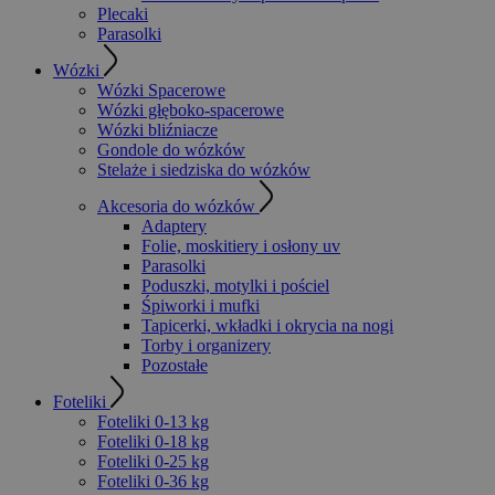
Plecaki
Parasolki
Wózki
Wózki Spacerowe
Wózki głęboko-spacerowe
Wózki bliźniacze
Gondole do wózków
Stelaże i siedziska do wózków
Akcesoria do wózków
Adaptery
Folie, moskitiery i osłony uv
Parasolki
Poduszki, motylki i pościel
Śpiworki i mufki
Tapicerki, wkładki i okrycia na nogi
Torby i organizery
Pozostałe
Foteliki
Foteliki 0-13 kg
Foteliki 0-18 kg
Foteliki 0-25 kg
Foteliki 0-36 kg