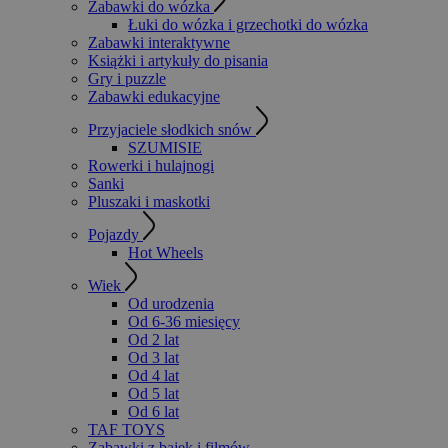
Zabawki do wózka
Łuki do wózka i grzechotki do wózka
Zabawki interaktywne
Książki i artykuły do pisania
Gry i puzzle
Zabawki edukacyjne
Przyjaciele słodkich snów
SZUMISIE
Rowerki i hulajnogi
Sanki
Pluszaki i maskotki
Pojazdy
Hot Wheels
Wiek
Od urodzenia
Od 6-36 miesięcy
Od 2 lat
Od 3 lat
Od 4 lat
Od 5 lat
Od 6 lat
TAF TOYS
Zabawki z bajek i filmów