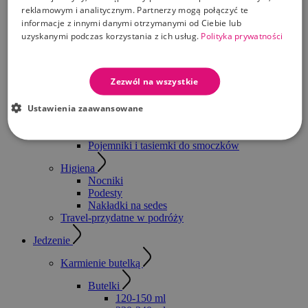
reklamowym i analitycznym. Partnerzy mogą połączyć te
Junior
informacje z innymi danymi otrzymanymi od Ciebie lub
Pieluchy tetrowe, flanelowe i bambusowe
uzyskanymi podczas korzystania z ich usług.
Polityka prywatności
Chusteczki nawilżane
Pojemniki i wkłady SANGENIC
Podkłady do przewijania
Przewijaki
Zezwól na wszystkie
Pudełka na chusteczki
Ustawienia zaawansowane
Smoczki i Gryzaki
Gryzaki
Smoczki
Pojemniki i tasiemki do smoczków
Higiena
Nocniki
Podesty
Nakładki na sedes
Travel-przydatne w podróży
Jedzenie
Karmienie butelką
Butelki
120-150 ml