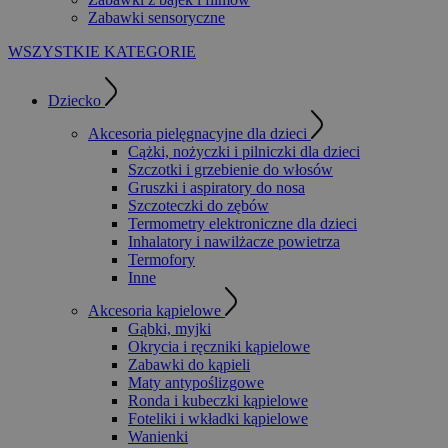
Zabawki sensoryczne
WSZYSTKIE KATEGORIE
Dziecko
Akcesoria pielęgnacyjne dla dzieci
Cążki, nożyczki i pilniczki dla dzieci
Szczotki i grzebienie do włosów
Gruszki i aspiratory do nosa
Szczoteczki do zębów
Termometry elektroniczne dla dzieci
Inhalatory i nawilżacze powietrza
Termofory
Inne
Akcesoria kąpielowe
Gąbki, myjki
Okrycia i ręczniki kąpielowe
Zabawki do kąpieli
Maty antypoślizgowe
Ronda i kubeczki kąpielowe
Foteliki i wkładki kąpielowe
Wanienki