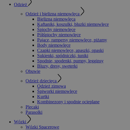
Odzież
Odzież i bielizna niemowlęca
Bielizna niemowlęca
Kaftaniki, koszulki, bluzki niemowlęce
Śpiochy niemowlęce
Półśpiochy niemowlęce
Pajace, rampersy niemowlęce, piżamy
Body niemowlęce
Czapki niemowlęce, apaszki, opaski
Sukienki, spódniczki, tuniki
Spodnie, spodenki, pumpy, legginsy
Bluzy, dresy, sweterki
Obuwie
Odzież dziecięca
Odzież zimowa
Śpiworki niemowlęce
Kurtki
Kombinezony i spodnie ocieplane
Plecaki
Parasolki
Wózki
Wózki Spacerowe