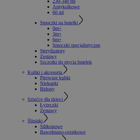
230-340 ml
Antykolkowe
60 ml
Smoczki na butelki
0m+
3m+
6m+
Smoczki specjalistyczne
Sterylizatory
Zestawy
Szczotki do mycia butelek
Kubki i akcesoria
Pierwsze kubki
Niekapki
Bidony
Sztućce dla dzieci
Łyżeczki
Zestawy
Śliniaki
Silikonowe
Bawełniano-ceratkowe