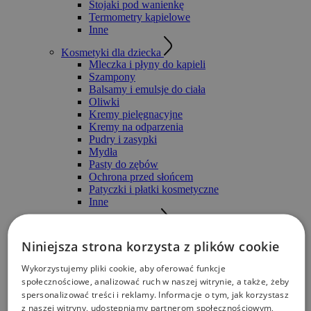
Stojaki pod wanienkę
Termometry kąpielowe
Inne
Kosmetyki dla dziecka
Mleczka i płyny do kąpieli
Szampony
Balsamy i emulsje do ciała
Oliwki
Kremy pielęgnacyjne
Kremy na odparzenia
Pudry i zasypki
Mydła
Pasty do zębów
Ochrona przed słońcem
Patyczki i płatki kosmetyczne
Inne
Pieluchy i przewijanie
Pieluszki do pływania
Niniejsza strona korzysta z plików cookie
Pampersy
Wykorzystujemy pliki cookie, aby oferować funkcje
Newborn, Mini
społecznościowe, analizować ruch w naszej witrynie, a także, żeby
Midi
spersonalizować treści i reklamy. Informacje o tym, jak korzystasz
Maxi
z naszej witryny, udostępniamy partnerom społecznościowym,
Maxi+