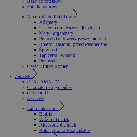
Bazy do fotelików
Foteliki na rower
Akcesoria do fotelików
Adaptery
Lusterka do obserwacji dziecka
Maty i organizery
Poduszki antywstrząsowe, motylki
Rolety i zasłonki przeciwsłoneczne
Śpiworki
Tapicerki i wkładki
Pozostałe
Części Britax-Romer
Zabawki
REKLAMA TV
Chodziki i odpychańce
Grzechotki
Karuzele
Lalki i akcesoria
Barbie
Wózki dla lalek
Akcesoria dla lalek
Bobasy/Lalki Hiszpańskie