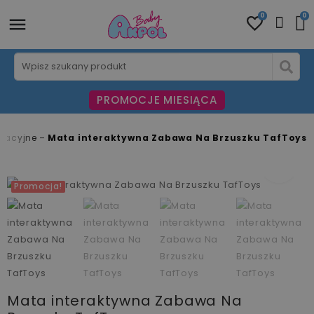
0
0
PROMOCJE MIESIĄCA
kacyjne
Mata interaktywna Zabawa Na Brzuszku TafToys
fullscreen
fullscreen
fullscreen
fullscreen
fullscreen
fullscreen
fullscreen
Promocja!
Mata interaktywna Zabawa Na