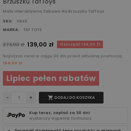
Brzuszku TafToys
Mata interaktywna Zabawa Na Brzuszku TafToys
SKU:
11645
MARKA:
TAF TOYS
139,00 zł
273,00 zł
Oszczędź 134,00 Zł
Najniższa cena w ciągu 30 dni przed aktualną promocją:
159,00 zł
Lipiec pełen rabatów
-
+

DODAJ DO KOSZYKA
Kup teraz, zapłać za 30 dni
wystarczy wypełnić formularz
Sprawdź dostępność tego produktu w sklepach