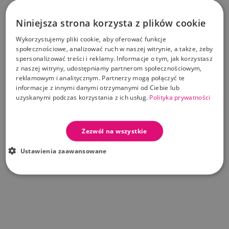
Dodaj Do Koszyka
Niniejsza strona korzysta z plików cookie
Wykorzystujemy pliki cookie, aby oferować funkcje
PRZECENIONE PRODUKTY OD TEGO PRODUCENTA
społecznościowe, analizować ruch w naszej witrynie, a także, żeby
spersonalizować treści i reklamy. Informacje o tym, jak korzystasz
z naszej witryny, udostępniamy partnerom społecznościowym,
-150,00 zł
reklamowym i analitycznym. Partnerzy mogą połączyć te
Karuzelka z przenośnym MP3 TAF TOYS
informacje z innymi danymi otrzymanymi od Ciebie lub
uzyskanymi podczas korzystania z ich usług.
Polityka prywatności
Cena standardowa
Cena
157,00 zł
307,00 zł
Zezwól na wszystkie
Dodaj Do Koszyka
Ustawienia zaawansowane