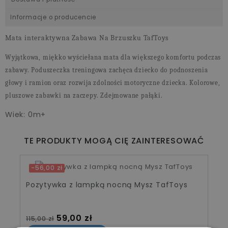
Informacje o producencie
Mata interaktywna Zabawa Na Brzuszku TafToys
Wyjątkowa, miękko wyściełana mata dla większego komfortu podczas
zabawy. Poduszeczka treningowa zachęca dziecko do podnoszenia
głowy i ramion oraz rozwija zdolności motoryczne dziecka. Kolorowe,
pluszowe zabawki na zaczepy. Zdejmowane pałąki.
Wiek: 0m+
TE PRODUKTY MOGĄ CIĘ ZAINTERESOWAĆ
-56,00 zł
Pozytywka z lampką nocną Mysz TafToys
Cena standardowa
Cena
59,00 zł
115,00 zł