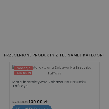
PRZECENIONE PRODUKTY Z TEJ SAMEJ KATEGORII
Promocja!
-134,00 zł
Mata interaktywna Zabawa Na Brzuszku
TafToys
Cena standardowa
Cena
139,00 zł
273,00 zł
Dodaj Do Koszyka