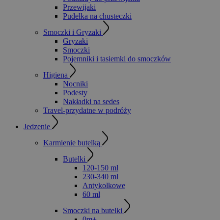
Przewijaki
Pudełka na chusteczki
Smoczki i Gryzaki
Gryzaki
Smoczki
Pojemniki i tasiemki do smoczków
Higiena
Nocniki
Podesty
Nakładki na sedes
Travel-przydatne w podróży
Jedzenie
Karmienie butelką
Butelki
120-150 ml
230-340 ml
Antykolkowe
60 ml
Smoczki na butelki
0m+