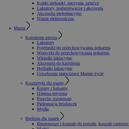
Kubki niekapki, naczynia, sztućce
Laktatory, podgrzewacze i akcesoria
Akcesoria pielęgnacyjne
Nianie elektroniczne
Mama
Karmienie piersią
Laktatory
Pojemniki do przechowywania pokarmu
Woreczki do przechowywania pokarmu
Wkładki laktacyjne
Akcesoria do karmienia
Herbatki laktacyjne
Urządzenia ułatwiające Mamie życie
Kosmetyki dla mamy
Kremy i balsamy
Higiena intymna
Przeciw rozstepom
Pielęgnacja brodawek
Mydła
Bielizna dla matek
Biustonosze i koszule do porodu ,koszule ciążowe
Majtki