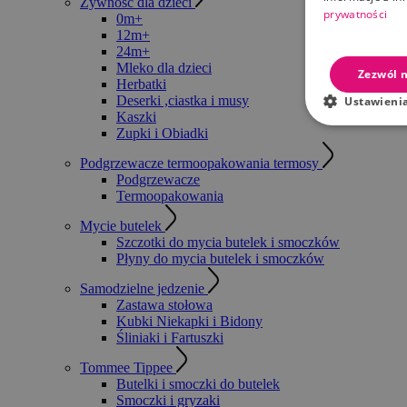
Żywność dla dzieci
prywatności
0m+
12m+
24m+
Mleko dla dzieci
Zezwól n
Herbatki
Deserki ,ciastka i musy
Ustawieni
Kaszki
Zupki i Obiadki
Podgrzewacze termoopakowania termosy
Podgrzewacze
Termoopakowania
Mycie butelek
Szczotki do mycia butelek i smoczków
Płyny do mycia butelek i smoczków
Samodzielne jedzenie
Zastawa stołowa
Kubki Niekapki i Bidony
Śliniaki i Fartuszki
Tommee Tippee
Butelki i smoczki do butelek
Smoczki i gryzaki