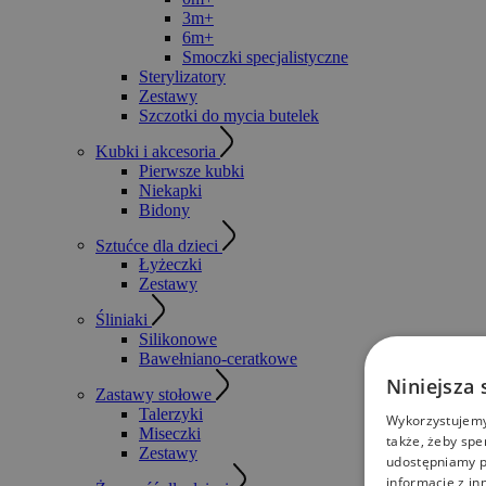
3m+
6m+
Smoczki specjalistyczne
Sterylizatory
Zestawy
Szczotki do mycia butelek
Kubki i akcesoria
Pierwsze kubki
Niekapki
Bidony
Sztućce dla dzieci
Łyżeczki
Zestawy
Śliniaki
Silikonowe
Bawełniano-ceratkowe
Niniejsza 
Zastawy stołowe
Talerzyki
Wykorzystujemy 
Miseczki
także, żeby spe
Zestawy
udostępniamy p
informacje z in