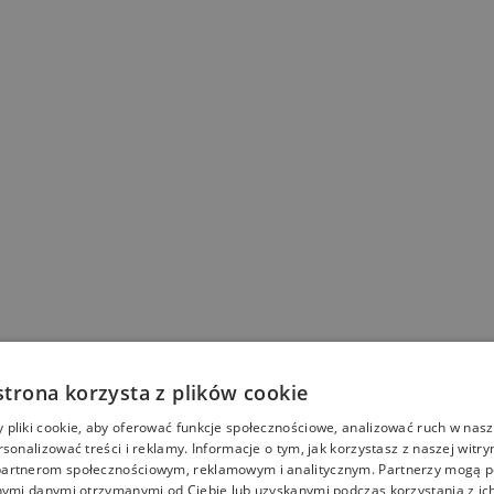
strona korzysta z plików cookie
pliki cookie, aby oferować funkcje społecznościowe, analizować ruch w nasze
rsonalizować treści i reklamy. Informacje o tym, jak korzystasz z naszej witry
artnerom społecznościowym, reklamowym i analitycznym. Partnerzy mogą p
nymi danymi otrzymanymi od Ciebie lub uzyskanymi podczas korzystania z ich