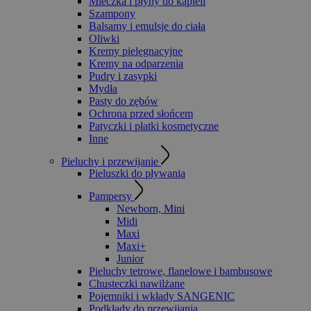
Mleczka i płyny do kąpieli
Szampony
Balsamy i emulsje do ciała
Oliwki
Kremy pielęgnacyjne
Kremy na odparzenia
Pudry i zasypki
Mydła
Pasty do zębów
Ochrona przed słońcem
Patyczki i płatki kosmetyczne
Inne
Pieluchy i przewijanie
Pieluszki do pływania
Pampersy
Newborn, Mini
Midi
Maxi
Maxi+
Junior
Pieluchy tetrowe, flanelowe i bambusowe
Chusteczki nawilżane
Pojemniki i wkłady SANGENIC
Podkłady do przewijania