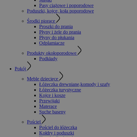
Pasy ciążowe i poporodowe
Poduszki, kojce, koła poporodowe
Środki piorące
Proszki do prania
Płyny i żele do prania
Płyny do płukania
Odplamiacze
Produkty okołoporodowe
Podkłady
Pokój
Meble dziecięce
Łóżeczka drewniane,komody i szafy
Łóżeczka turystyczne
Kojce i kosze
Przewijaki
Materace
Suche baseny
Pościel
Pościel do łóżeczka
Kołdry i poduszki