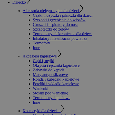
Dziecko
Akcesoria pielęgnacyjne dla dzieci
Cążki, nożyczki i pilniczki dla dzieci
Szczotki i grzebienie do włosów
Gruszki i aspiratory do nosa
Szczoteczki do zębów
Termometry elektroniczne dla dzieci
Inhalatory i nawilżacze powietrza
Termofory
Inne
Akcesoria kąpielowe
Gąbki, myjki
Okrycia i ręczniki kąpielowe
Zabawki do kąpieli
Maty antypoślizgowe
Ronda i kubeczki kąpielowe
Foteliki i wkładki kąpielowe
Wanienki
Stojaki pod wanienkę
Termometry kąpielowe
Inne
Kosmetyki dla dziecka