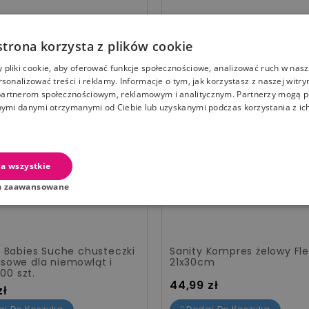
strona korzysta z plików cookie
pliki cookie, aby oferować funkcje społecznościowe, analizować ruch w nasze
rsonalizować treści i reklamy. Informacje o tym, jak korzystasz z naszej witry
artnerom społecznościowym, reklamowym i analitycznym. Partnerzy mogą p
nymi danymi otrzymanymi od Ciebie lub uzyskanymi podczas korzystania z ich
a wszystkie
a zaawansowane
 Babies Suche chusteczki
Sanity Kompres żelowy Fl
owe dla niemowląt i
21x30cm
100 szt.
Cena
44,99 zł
zł