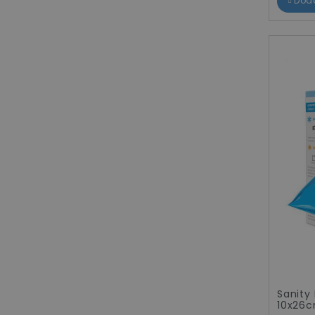
Dod
Sanity
10x26