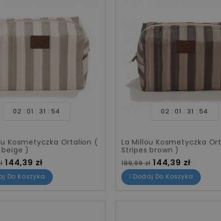
02
01
31
54
02
01
31
54
lou Kosmetyczka Ortalion (
La Millou Kosmetyczka Ort
 beige )
Stripes brown )
standardowa
Cena
Cena standardowa
Cena
144,39 zł
144,39 zł
ł
189,99 zł
aj Do Koszyka
Dodaj Do Koszyka