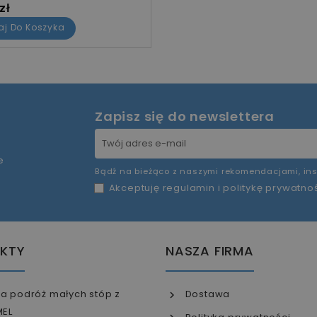
zł
aj Do Koszyka
Zapisz się do newslettera
e
Bądź na bieżąco z naszymi rekomendacjami, ins
Akceptuję
regulamin
i
politykę prywatno
KTY
NASZA FIRMA
a podróż małych stóp z
Dostawa
MEL