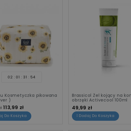
02
01
31
54
lou Kosmetyczka pikowana
Brassicol Żel kojący na kon
ver )
obrzęki Activecool 100ml
standardowa
Cena
Cena
113,99 zł
49,99 zł
ł
aj Do Koszyka
Dodaj Do Koszyka