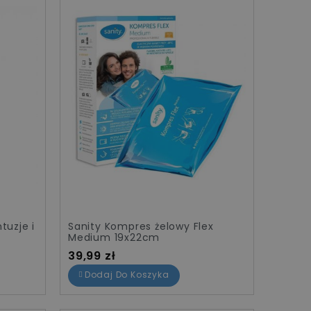
tuzje i
Sanity Kompres żelowy Flex
Medium 19x22cm
Cena
39,99 zł
Dodaj Do Koszyka