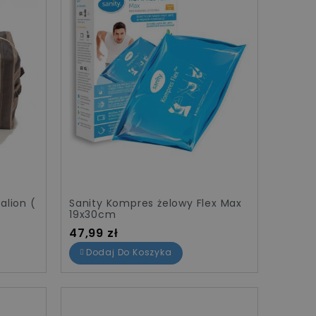
alion (
Sanity Kompres żelowy Flex Max
19x30cm
Cena
47,99 zł
Dodaj Do Koszyka