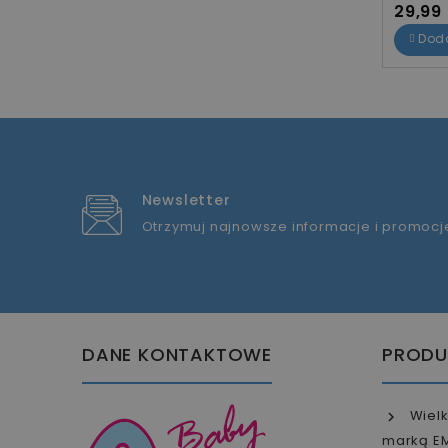
Cena
29,99 
Dod
Newsletter
Otrzymuj najnowsze informacje i promocj
DANE KONTAKTOWE
PRODU
Wielk
marką E