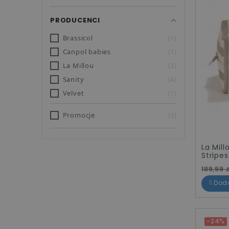
PRODUCENCI
Brassicol
1
Canpol babies
1
La Millou
3
Sanity
4
Velvet
1
Promocje
3
La Mil
Stripes
Cena 
189,99 z
Dod
-24%