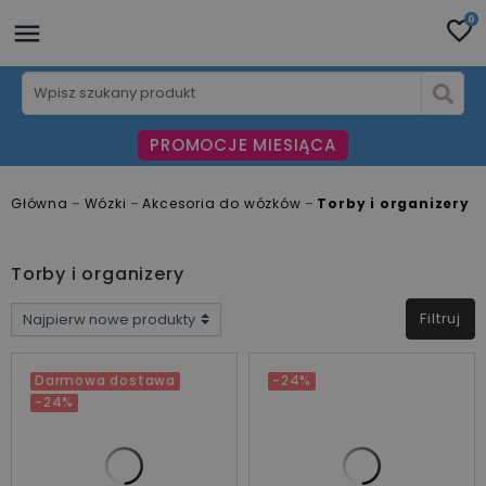
0
PROMOCJE MIESIĄCA
Główna
Wózki
Akcesoria do wózków
Torby i organizery
Torby i organizery
Filtruj
CENA
Darmowa dostawa
-24%
-24%
zł
zł
PRODUCENCI