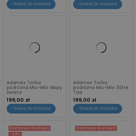
Dodaj Do Koszyka
Dodaj Do Koszyka
Adamex Torba
Adamex Torba
podróżna Miu-Mio Mapy
podróżna Miu-Mio Żółte
świata
Taxi
Cena
Cena
199,00 zł
199,00 zł
Dodaj Do Koszyka
Dodaj Do Koszyka
Darmowa dostawa
Darmowa dostawa
-24%