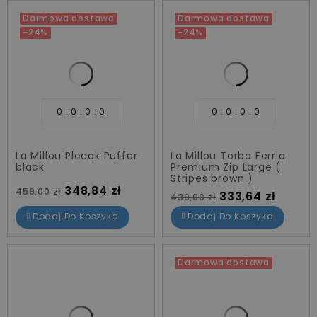
Darmowa dostawa
Darmowa dostawa
-24%
-24%
0
0
0
0
0
0
0
0
La Millou Plecak Puffer
La Millou Torba Ferria
black
Premium Zip Large (
Stripes brown )
Cena standardowa
Cena
348,84 zł
459,00 zł
Cena standardowa
Cena
333,64 zł
439,00 zł
Dodaj Do Koszyka
Dodaj Do Koszyka
Darmowa dostawa