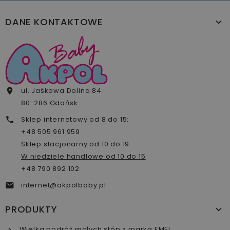
DANE KONTAKTOWE
ul. Jaśkowa Dolina 84

80-286 Gdańsk
Sklep internetowy od 8 do 15:

+48 505 961 959
Sklep stacjonarny od 10 do 19:
W niedziele handlowe od 10 do 15
+48 790 892 102
internet@akpolbaby.pl

PRODUKTY
Wielka podróż małych stóp z marką EMEL