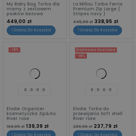
My Baby Bag Torba dla
La Millou Torba Ferria
mamy z zestawem
Premium Zip Large (
pasków beżowa
Stripes navy )
Cena standardowa
Cena
Cena
338,95 zł
449,00 zł
445,99 zł
Dodaj Do Koszyka
Dodaj Do Koszyka
-18%
Darmowa dostawa
-18%
0
0
0
0
0
0
0
0
Elodie Organizer
Elodie Torba do
kosmetyczka Zip&Go
przewijania Soft shell
River rose
River rose
Cena standardowa
Cena
Cena standardowa
Cena
139,39 zł
237,79 zł
169,99 zł
289,99 zł
Dodaj Do Koszyka
Dodaj Do Koszyka