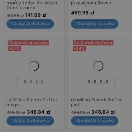
mamy torba do wózka
przewijania Brown
Cami czarna
Cena
459,99 zł
Cena standardowa
Cena
141,09 zł
165,99 zł
Dodaj Do Koszyka
Dodaj Do Koszyka
Darmowa dostawa
Darmowa dostawa
-24%
-24%
0
0
0
0
0
0
0
0
La Millou Plecak Puffer
La Millou Plecak Puffer
beige
pink
Cena standardowa
Cena
Cena standardowa
Cena
348,84 zł
348,84 zł
459,00 zł
459,00 zł
Dodaj Do Koszyka
Dodaj Do Koszyka