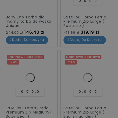
0
0
0
0
BabyOno Torba dla
La Millou Torba Ferria
mamy torba do wózka
Premium Zip Large (
Unique
Positano )
Cena standardowa
Cena
Cena standardowa
Cena
146,40 zł
319,19 zł
244,00 zł
419,99 zł
Dodaj Do Koszyka
Dodaj Do Koszyka
Darmowa dostawa
Darmowa dostawa
-24%
-24%
0
0
0
0
0
0
0
0
La Millou Torba Ferria
La Millou Torba Ferria
Premium Zip Medium (
Premium Zip Large (
Baby bear )
English garden )