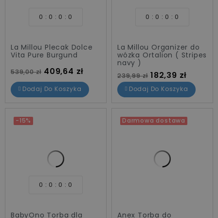
Adamex
8
0
0
0
0
0
0
0
0
Anex
2
BabyOno
8
La Millou Plecak Dolce
La Millou Organizer do
Britax
5
Vita Pure Burgund
wózka Ortalion ( Stripes
navy )
Canpol babies
3
Cena standardowa
Cena
409,64 zł
539,00 zł
Cena standardowa
Cena
182,39 zł
239,99 zł
Childhome
5
Dodaj Do Koszyka
Dodaj Do Koszyka
CYBEX
1
Diono
4
Elodie
10
-15%
Darmowa dostawa
Inglesina
1
KINDERKRAFT
3
Kiokids
1
La Millou
27
My Baby Bottle
2
0
0
0
0
NUNA
2
BabyOno Torba dla
Anex Torba do
Promocje
58