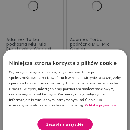
Adamex Torba
Adamex Torba
podróżna Miu-Mio
podróżna Miu-Mio
Pocztówki z Wenecji
Czajniki
Cena
Cena
199,00 zł
199,00 zł
Niniejsza strona korzysta z plików cookie
Dodaj Do Koszyka
Dodaj Do Koszyka
Wykorzystujemy pliki cookie, aby oferować funkcje
społecznościowe, analizować ruch w naszej witrynie, a także, żeby
spersonalizować treści i reklamy. Informacje o tym, jak korzystasz
z naszej witryny, udostępniamy partnerom społecznościowym,
reklamowym i analitycznym. Partnerzy mogą połączyć te
informacje z innymi danymi otrzymanymi od Ciebie lub
uzyskanymi podczas korzystania z ich usług.
Polityka prywatności
Zezwól na wszystkie