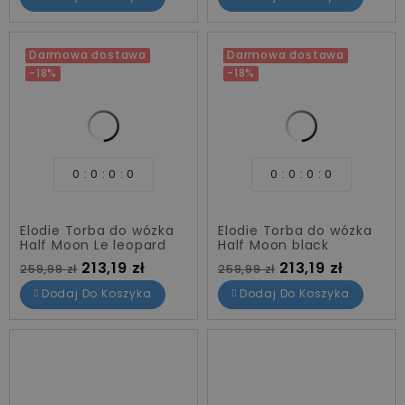
Darmowa dostawa
Darmowa dostawa
-18%
-18%
0
0
0
0
0
0
0
0
Elodie Torba do wózka
Elodie Torba do wózka
Half Moon Le leopard
Half Moon black
Cena standardowa
Cena
Cena standardowa
Cena
213,19 zł
213,19 zł
259,99 zł
259,99 zł
Dodaj Do Koszyka
Dodaj Do Koszyka