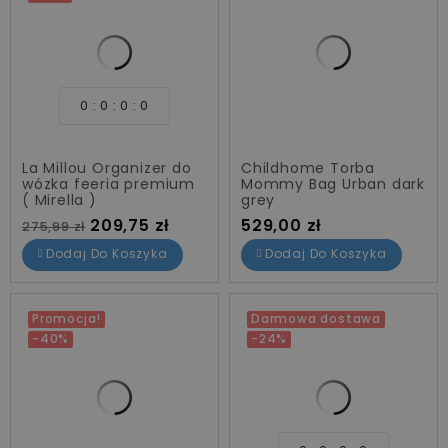
0
0
0
0
La Millou Organizer do
Childhome Torba
wózka feeria premium
Mommy Bag Urban dark
( Mirella )
grey
Cena standardowa
Cena
Cena
209,75 zł
529,00 zł
275,99 zł
Dodaj Do Koszyka
Dodaj Do Koszyka
Promocja!
Darmowa dostawa
-40%
-24%