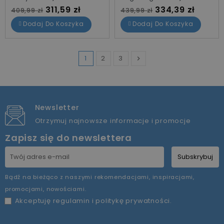
Cena standardowa
Cena
Cena standardowa
Cena
311,59 zł
334,39 zł
409,99 zł
439,99 zł
Dodaj Do Koszyka
Dodaj Do Koszyka
1
2
3

Następny
Newsletter
Otrzymuj najnowsze informacje i promocje
Zapisz się do newslettera
Subskrybuj
Bądź na bieżąco z naszymi rekomendacjami, inspiracjami,
promocjami, nowościami.
Akceptuję
regulamin
i
politykę prywatności
.