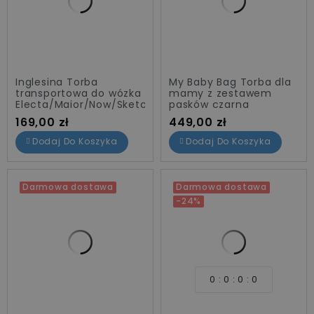
Inglesina Torba
My Baby Bag Torba dla
transportowa do wózka
mamy z zestawem
Electa/Maior/Now/Sketch
pasków czarna
Cena
Cena
169,00 zł
449,00 zł
Dodaj Do Koszyka
Dodaj Do Koszyka
Darmowa dostawa
Darmowa dostawa
-24%
0
0
0
0