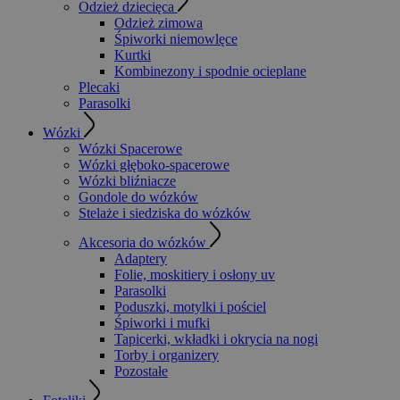
Odzież dziecięca
Odzież zimowa
Śpiworki niemowlęce
Kurtki
Kombinezony i spodnie ocieplane
Plecaki
Parasolki
Wózki
Wózki Spacerowe
Wózki głęboko-spacerowe
Wózki bliźniacze
Gondole do wózków
Stelaże i siedziska do wózków
Akcesoria do wózków
Adaptery
Folie, moskitiery i osłony uv
Parasolki
Poduszki, motylki i pościel
Śpiworki i mufki
Tapicerki, wkładki i okrycia na nogi
Torby i organizery
Pozostałe