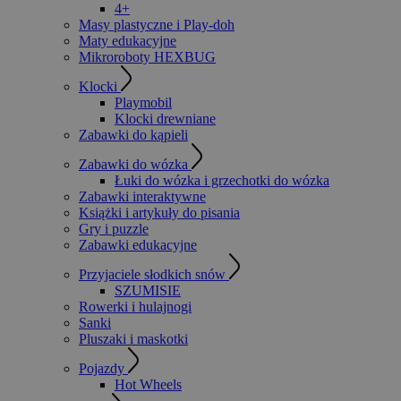
4+
Masy plastyczne i Play-doh
Maty edukacyjne
Mikroroboty HEXBUG
Klocki
Playmobil
Klocki drewniane
Zabawki do kąpieli
Zabawki do wózka
Łuki do wózka i grzechotki do wózka
Zabawki interaktywne
Książki i artykuły do pisania
Gry i puzzle
Zabawki edukacyjne
Przyjaciele słodkich snów
SZUMISIE
Rowerki i hulajnogi
Sanki
Pluszaki i maskotki
Pojazdy
Hot Wheels