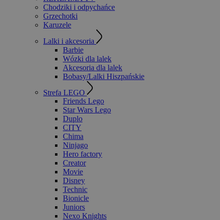
Chodziki i odpychańce
Grzechotki
Karuzele
Lalki i akcesoria
Barbie
Wózki dla lalek
Akcesoria dla lalek
Bobasy/Lalki Hiszpańskie
Strefa LEGO
Friends Lego
Star Wars Lego
Duplo
CITY
Chima
Ninjago
Hero factory
Creator
Movie
Disney
Technic
Bionicle
Juniors
Nexo Knights