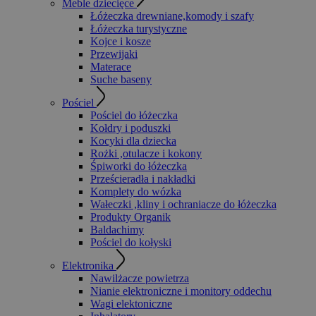
Meble dziecięce
Łóżeczka drewniane,komody i szafy
Łóżeczka turystyczne
Kojce i kosze
Przewijaki
Materace
Suche baseny
Pościel
Pościel do łóżeczka
Kołdry i poduszki
Kocyki dla dziecka
Rożki ,otulacze i kokony
Śpiworki do łóżeczka
Prześcieradła i nakładki
Komplety do wózka
Wałeczki ,kliny i ochraniacze do łóżeczka
Produkty Organik
Baldachimy
Pościel do kołyski
Elektronika
Nawilżacze powietrza
Nianie elektroniczne i monitory oddechu
Wagi elektoniczne