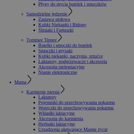
Płyny do mycia butelek i smoczków
Samodzielne jedzenie
Zastawa stołowa
Kubki Niekapki i Bidony
Śliniaki i Fartuszki
Tommee Tippee
Butelki i smoczki do butelek
Smoczki i gryzaki
Kubki niekapki, naczynia, sztućce
Laktatory, podgrzewacze i akcesoria
Akcesoria pielęgnacyjne
Nianie elektroniczne
Mama
Karmienie piersią
Laktatory
Pojemniki do przechowywania pokarmu
Woreczki do przechowywania pokarmu
Wkładki laktacyjne
Akcesoria do karmienia
Herbatki laktacyjne
Urządzenia ułatwiające Mamie życie