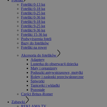
Foteliki
Foteliki 0-13 kg
Foteliki 0-18 kg
Foteliki 0-25 kg
Foteliki 0-36 kg
Foteliki 9-18 kg
Foteliki 9-25 kg
Foteliki 9-36 kg
Foteliki 15-36 kg
Podwyższenia foteli
Bazy do fotelików
Foteliki na rower
Akcesoria do fotelików
Adaptery
Lusterka do obserwacji dziecka
Maty i organizery
Poduszki antywstrząsowe, motylki
Rolety i zasłonki przeciwsłoneczne
Śpiworki
Tapicerki i wkładki
Pozostałe
Części Britax-Romer
Zabawki
REKLAMA TV