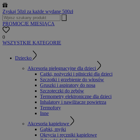
Zyskaj 50zł za każde wydane 500zł
PROMOCJE MIESIĄCA
0
WSZYSTKIE KATEGORIE
Dziecko
Akcesoria pielęgnacyjne dla dzieci
Cążki, nożyczki i pilniczki dla dzieci
Szczotki i grzebienie do włosów
Gruszki i aspiratory do nosa
Szczoteczki do zębów
Termometry elektroniczne dla dzieci
Inhalatory i nawilżacze powietrza
Termofory
Inne
Akcesoria kąpielowe
Gąbki, myjki
Okrycia i ręczniki kąpielowe