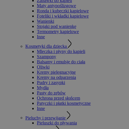
Zabawki do kąpieli
Maty antypoślizgowe
Ronda i kubeczki kąpielowe
Foteliki i wkładki kąpielowe
Wanienki
Stojaki pod wanienkę
Termometry kąpielowe
Inne
Kosmetyki dla dziecka
Mleczka i płyny do kąpieli
Szampony
Balsamy i emulsje do ciała
Oliwki
Kremy pielęgnacyjne
Kremy na odparzenia
Pudry i zasypki
Mydła
Pasty do zębów
Ochrona przed słońcem
Patyczki i płatki kosmetyczne
Inne
Pieluchy i przewijanie
Pieluszki do pływania