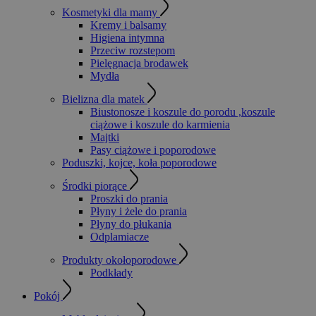
Kosmetyki dla mamy
Kremy i balsamy
Higiena intymna
Przeciw rozstepom
Pielęgnacja brodawek
Mydła
Bielizna dla matek
Biustonosze i koszule do porodu ,koszule
ciążowe i koszule do karmienia
Majtki
Pasy ciążowe i poporodowe
Poduszki, kojce, koła poporodowe
Środki piorące
Proszki do prania
Płyny i żele do prania
Płyny do płukania
Odplamiacze
Produkty okołoporodowe
Podkłady
Pokój