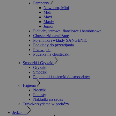
Pampersy
Newborn, Mini
Midi
Maxi
Maxi+
Junior
Pieluchy tetrowe, flanelowe i bambusowe
Chusteczki nawilżane
Pojemniki i wkłady SANGENIC
Podkłady do przewijania
Przewijaki
Pudełka na chusteczki
Smoczki i Gryzaki
Gryzaki
Smoczki
Pojemniki i tasiemki do smoczków
Higiena
Nocniki
Podesty
Nakładki na sedes
Travel-przydatne w podróży
Jedzenie