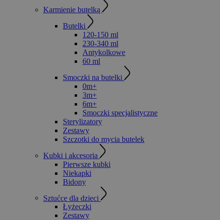
Karmienie butelką
Butelki
120-150 ml
230-340 ml
Antykolkowe
60 ml
Smoczki na butelki
0m+
3m+
6m+
Smoczki specjalistyczne
Sterylizatory
Zestawy
Szczotki do mycia butelek
Kubki i akcesoria
Pierwsze kubki
Niekapki
Bidony
Sztućce dla dzieci
Łyżeczki
Zestawy