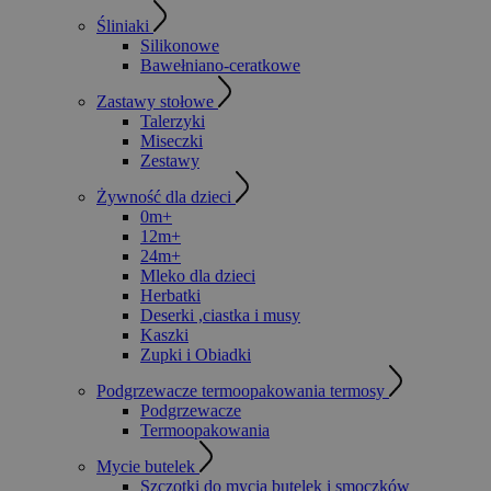
Śliniaki
Silikonowe
Bawełniano-ceratkowe
Zastawy stołowe
Talerzyki
Miseczki
Zestawy
Żywność dla dzieci
0m+
12m+
24m+
Mleko dla dzieci
Herbatki
Deserki ,ciastka i musy
Kaszki
Zupki i Obiadki
Podgrzewacze termoopakowania termosy
Podgrzewacze
Termoopakowania
Mycie butelek
Szczotki do mycia butelek i smoczków