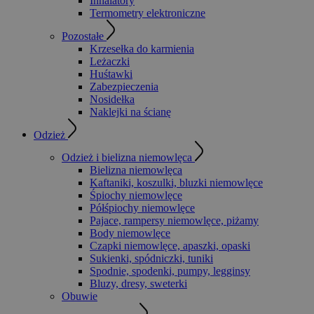
Inhalatory
Termometry elektroniczne
Pozostałe
Krzesełka do karmienia
Leżaczki
Huśtawki
Zabezpieczenia
Nosidełka
Naklejki na ścianę
Odzież
Odzież i bielizna niemowlęca
Bielizna niemowlęca
Kaftaniki, koszulki, bluzki niemowlęce
Śpiochy niemowlęce
Półśpiochy niemowlęce
Pajace, rampersy niemowlęce, piżamy
Body niemowlęce
Czapki niemowlęce, apaszki, opaski
Sukienki, spódniczki, tuniki
Spodnie, spodenki, pumpy, legginsy
Bluzy, dresy, sweterki
Obuwie