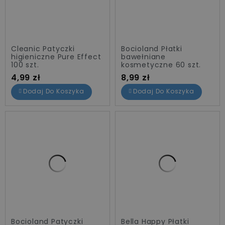
Bella
6
Bocioland
2
Cleanic
2
Cleanic Patyczki
Bocioland Płatki
Septona
1
higieniczne Pure Effect
bawełniane
100 szt.
kosmetyczne 60 szt.
Tami
1
Cena
Cena
4,99 zł
8,99 zł
Promocje
1
Dodaj Do Koszyka
Dodaj Do Koszyka
Bocioland Patyczki
Bella Happy Płatki