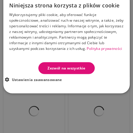
Niniejsza strona korzysta z plików cookie
Wykorzystujemy pliki cookie, aby oferować funkcje
społecznościowe, analizować ruch w naszej witrynie, a także, żeby
spersonalizować treści i reklamy. Informacje o tym, jak korzystasz
z naszej witryny, udostępniamy partnerom społecznościowym,
reklamowym i analitycznym. Partnerzy mogą połączyć te
informacje z innymi danymi otrzymanymi od Ciebie lub
Bella Płatki
Bella Patyczki
kosmetyczne okrągłe
higieniczne Pudełko
uzyskanymi podczas korzystania z ich usług.
Polityka prywatności
120 szt
200szt
Cena
Cena
6,99 zł
6,29 zł
Zezwól na wszystkie
Dodaj Do Koszyka
Dodaj Do Koszyka
Ustawienia zaawansowane