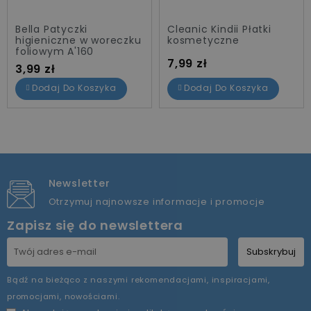
Bella Patyczki
Cleanic Kindii Płatki
higieniczne w woreczku
kosmetyczne
foliowym A'160
Cena
7,99 zł
Cena
3,99 zł
Dodaj Do Koszyka
Dodaj Do Koszyka
Newsletter
Otrzymuj najnowsze informacje i promocje
Zapisz się do newslettera
Subskrybuj
Bądź na bieżąco z naszymi rekomendacjami, inspiracjami,
promocjami, nowościami.