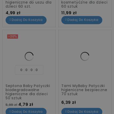
higieniczne do uszu dla
kosmetyczne dla dzieci
dzieci 60 szt.
60 sztuk
Cena
Cena
4,99 zł
11,99 zł
Dodaj Do Koszyka
Dodaj Do Koszyka
-20%
0
0
0
0
Septona Baby Patyczki
Tami MyBaby Patyczki
biodegradowalne
higieniczne bezpieczne
higieniczne dla dzieci
70 sztuk
50 sztuk
Cena
6,39 zł
Cena standardowa
Cena
4,79 zł
5,99 zł
Dodaj Do Koszyka
Dodaj Do Koszyka