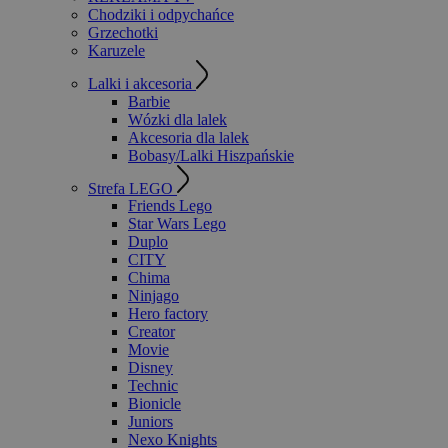
Chodziki i odpychańce
Grzechotki
Karuzele
Lalki i akcesoria
Barbie
Wózki dla lalek
Akcesoria dla lalek
Bobasy/Lalki Hiszpańskie
Strefa LEGO
Friends Lego
Star Wars Lego
Duplo
CITY
Chima
Ninjago
Hero factory
Creator
Movie
Disney
Technic
Bionicle
Juniors
Nexo Knights