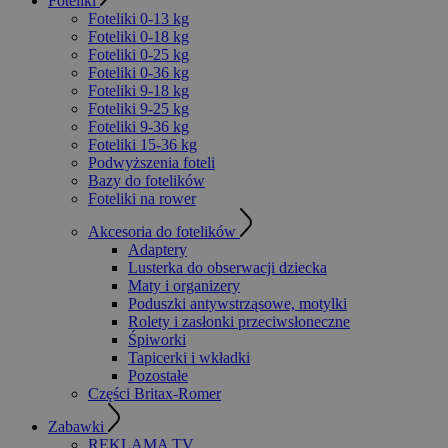
Foteliki
Foteliki 0-13 kg
Foteliki 0-18 kg
Foteliki 0-25 kg
Foteliki 0-36 kg
Foteliki 9-18 kg
Foteliki 9-25 kg
Foteliki 9-36 kg
Foteliki 15-36 kg
Podwyższenia foteli
Bazy do fotelików
Foteliki na rower
Akcesoria do fotelików
Adaptery
Lusterka do obserwacji dziecka
Maty i organizery
Poduszki antywstrząsowe, motylki
Rolety i zasłonki przeciwsłoneczne
Śpiworki
Tapicerki i wkładki
Pozostałe
Części Britax-Romer
Zabawki
REKLAMA TV