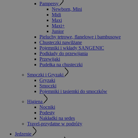
Pampersy
Newborn, Mini
Midi
Maxi
Maxi+
Junior
Pieluchy tetrowe, flanelowe i bambusowe
Chusteczki nawilżane
Pojemniki i wkłady SANGENIC
Podkłady do przewijania
Przewijaki
Pudełka na chusteczki
Smoczki i Gryzaki
Gryzaki
Smoczki
Pojemniki i tasiemki do smoczków
Higiena
Nocniki
Podesty
Nakładki na sedes
Travel-przydatne w podróży
Jedzenie