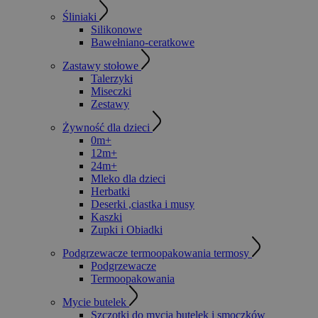
Śliniaki
Silikonowe
Bawełniano-ceratkowe
Zastawy stołowe
Talerzyki
Miseczki
Zestawy
Żywność dla dzieci
0m+
12m+
24m+
Mleko dla dzieci
Herbatki
Deserki ,ciastka i musy
Kaszki
Zupki i Obiadki
Podgrzewacze termoopakowania termosy
Podgrzewacze
Termoopakowania
Mycie butelek
Szczotki do mycia butelek i smoczków