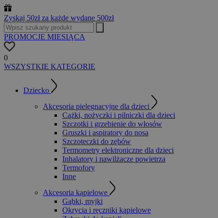
Zyskaj 50zł za każde wydane 500zł
PROMOCJE MIESIĄCA
0
WSZYSTKIE KATEGORIE
Dziecko
Akcesoria pielęgnacyjne dla dzieci
Cążki, nożyczki i pilniczki dla dzieci
Szczotki i grzebienie do włosów
Gruszki i aspiratory do nosa
Szczoteczki do zębów
Termometry elektroniczne dla dzieci
Inhalatory i nawilżacze powietrza
Termofory
Inne
Akcesoria kąpielowe
Gąbki, myjki
Okrycia i ręczniki kąpielowe