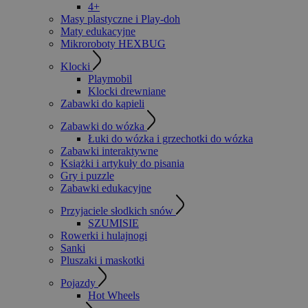
4+
Masy plastyczne i Play-doh
Maty edukacyjne
Mikroroboty HEXBUG
Klocki
Playmobil
Klocki drewniane
Zabawki do kąpieli
Zabawki do wózka
Łuki do wózka i grzechotki do wózka
Zabawki interaktywne
Książki i artykuły do pisania
Gry i puzzle
Zabawki edukacyjne
Przyjaciele słodkich snów
SZUMISIE
Rowerki i hulajnogi
Sanki
Pluszaki i maskotki
Pojazdy
Hot Wheels