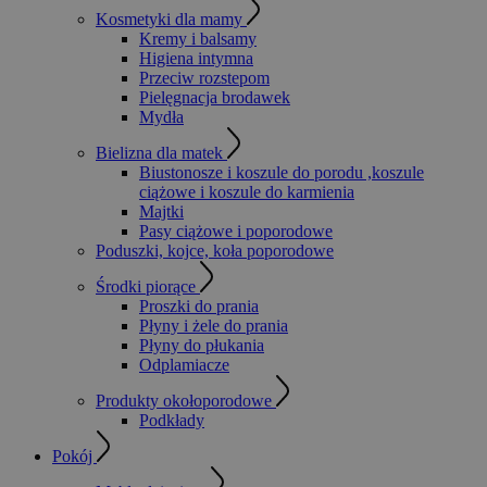
Kosmetyki dla mamy
Kremy i balsamy
Higiena intymna
Przeciw rozstepom
Pielęgnacja brodawek
Mydła
Bielizna dla matek
Biustonosze i koszule do porodu ,koszule
ciążowe i koszule do karmienia
Majtki
Pasy ciążowe i poporodowe
Poduszki, kojce, koła poporodowe
Środki piorące
Proszki do prania
Płyny i żele do prania
Płyny do płukania
Odplamiacze
Produkty okołoporodowe
Podkłady
Pokój