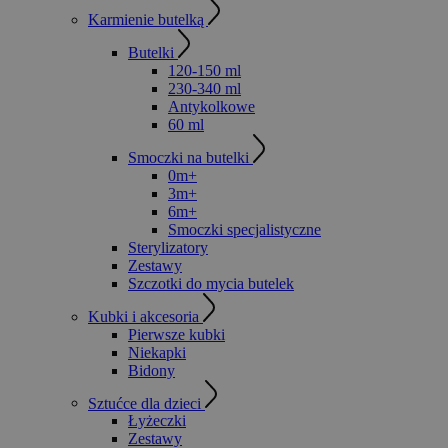
Karmienie butelką
Butelki
120-150 ml
230-340 ml
Antykolkowe
60 ml
Smoczki na butelki
0m+
3m+
6m+
Smoczki specjalistyczne
Sterylizatory
Zestawy
Szczotki do mycia butelek
Kubki i akcesoria
Pierwsze kubki
Niekapki
Bidony
Sztućce dla dzieci
Łyżeczki
Zestawy