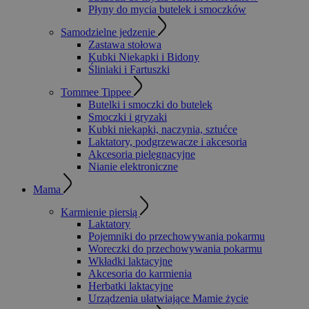
Płyny do mycia butelek i smoczków
Samodzielne jedzenie
Zastawa stołowa
Kubki Niekapki i Bidony
Śliniaki i Fartuszki
Tommee Tippee
Butelki i smoczki do butelek
Smoczki i gryzaki
Kubki niekapki, naczynia, sztućce
Laktatory, podgrzewacze i akcesoria
Akcesoria pielęgnacyjne
Nianie elektroniczne
Mama
Karmienie piersią
Laktatory
Pojemniki do przechowywania pokarmu
Woreczki do przechowywania pokarmu
Wkładki laktacyjne
Akcesoria do karmienia
Herbatki laktacyjne
Urządzenia ułatwiające Mamie życie