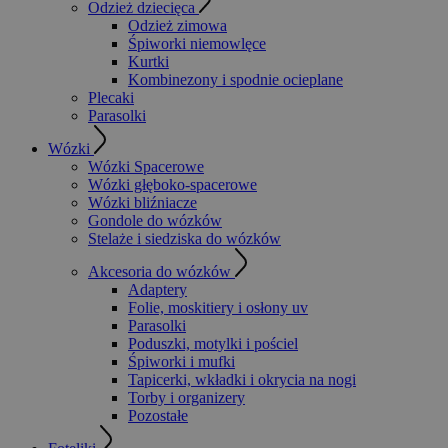
Odzież dziecięca
Odzież zimowa
Śpiworki niemowlęce
Kurtki
Kombinezony i spodnie ocieplane
Plecaki
Parasolki
Wózki
Wózki Spacerowe
Wózki głęboko-spacerowe
Wózki bliźniacze
Gondole do wózków
Stelaże i siedziska do wózków
Akcesoria do wózków
Adaptery
Folie, moskitiery i osłony uv
Parasolki
Poduszki, motylki i pościel
Śpiworki i mufki
Tapicerki, wkładki i okrycia na nogi
Torby i organizery
Pozostałe