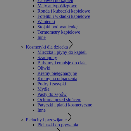
Zabawki do kąpieli
Maty antypoślizgowe
Ronda i kubeczki kąpielowe
Foteliki i wkładki kąpielowe
Wanienki
Stojaki pod wanienkę
Termometry kąpielowe
Inne
Kosmetyki dla dziecka
Mleczka i płyny do kąpieli
Szampony
Balsamy i emulsje do ciała
Oliwki
Kremy pielęgnacyjne
Kremy na odparzenia
Pudry i zasypki
Mydła
Pasty do zębów
Ochrona przed słońcem
Patyczki i płatki kosmetyczne
Inne
Pieluchy i przewijanie
Pieluszki do pływania