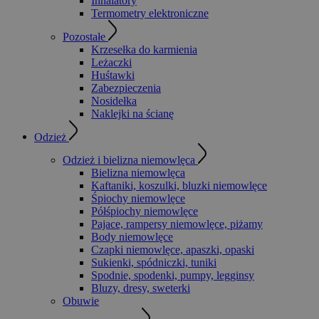
Inhalatory
Termometry elektroniczne
Pozostałe
Krzesełka do karmienia
Leżaczki
Huśtawki
Zabezpieczenia
Nosidełka
Naklejki na ścianę
Odzież
Odzież i bielizna niemowlęca
Bielizna niemowlęca
Kaftaniki, koszulki, bluzki niemowlęce
Śpiochy niemowlęce
Półśpiochy niemowlęce
Pajace, rampersy niemowlęce, piżamy
Body niemowlęce
Czapki niemowlęce, apaszki, opaski
Sukienki, spódniczki, tuniki
Spodnie, spodenki, pumpy, legginsy
Bluzy, dresy, sweterki
Obuwie