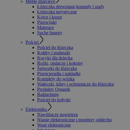
Meble dziecięce
Łóżeczka drewniane,komody i szafy
Łóżeczka turystyczne
Kojce i kosze
Przewijaki
Materace
Suche baseny
Pościel
Pościel do łóżeczka
Kołdry i poduszki
Kocyki dla dziecka
Rożki ,otulacze i kokony
Śpiworki do łóżeczka
Prześcieradła i nakładki
Komplety do wózka
Wałeczki ,kliny i ochraniacze do łóżeczka
Produkty Organik
Baldachimy
Pościel do kołyski
Elektronika
Nawilżacze powietrza
Nianie elektroniczne i monitory oddechu
Wagi elektoniczne