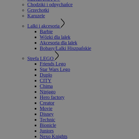
Chodziki i odpychańce
Grzechotki
Karuzele
Lalki i akcesoria
Barbie
Wózki dla lalek
Akcesoria dla lalek
Bobasy/Lalki Hiszpańskie
Strefa LEGO
Friends Lego
Star Wars Lego
Duplo
CITY
Chima
Ninjago
Hero factory
Creator
Movie
Disney
Technic
Bionicle
Juniors
Nexo Knights