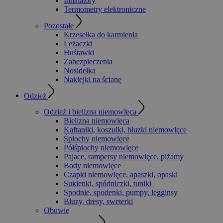
Inhalatory
Termometry elektroniczne
Pozostałe
Krzesełka do karmienia
Leżaczki
Huśtawki
Zabezpieczenia
Nosidełka
Naklejki na ścianę
Odzież
Odzież i bielizna niemowlęca
Bielizna niemowlęca
Kaftaniki, koszulki, bluzki niemowlęce
Śpiochy niemowlęce
Półśpiochy niemowlęce
Pajace, rampersy niemowlęce, piżamy
Body niemowlęce
Czapki niemowlęce, apaszki, opaski
Sukienki, spódniczki, tuniki
Spodnie, spodenki, pumpy, legginsy
Bluzy, dresy, sweterki
Obuwie