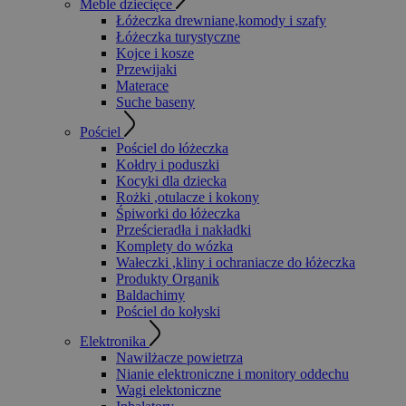
Meble dziecięce
Łóżeczka drewniane,komody i szafy
Łóżeczka turystyczne
Kojce i kosze
Przewijaki
Materace
Suche baseny
Pościel
Pościel do łóżeczka
Kołdry i poduszki
Kocyki dla dziecka
Rożki ,otulacze i kokony
Śpiworki do łóżeczka
Prześcieradła i nakładki
Komplety do wózka
Wałeczki ,kliny i ochraniacze do łóżeczka
Produkty Organik
Baldachimy
Pościel do kołyski
Elektronika
Nawilżacze powietrza
Nianie elektroniczne i monitory oddechu
Wagi elektoniczne