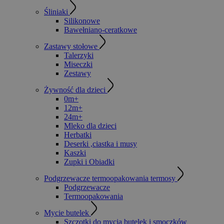
Śliniaki
Silikonowe
Bawełniano-ceratkowe
Zastawy stołowe
Talerzyki
Miseczki
Zestawy
Żywność dla dzieci
0m+
12m+
24m+
Mleko dla dzieci
Herbatki
Deserki ,ciastka i musy
Kaszki
Zupki i Obiadki
Podgrzewacze termoopakowania termosy
Podgrzewacze
Termoopakowania
Mycie butelek
Szczotki do mycia butelek i smoczków