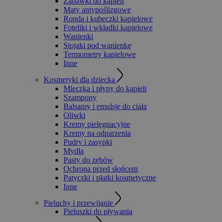
Zabawki do kąpieli
Maty antypoślizgowe
Ronda i kubeczki kąpielowe
Foteliki i wkładki kąpielowe
Wanienki
Stojaki pod wanienkę
Termometry kąpielowe
Inne
Kosmetyki dla dziecka
Mleczka i płyny do kąpieli
Szampony
Balsamy i emulsje do ciała
Oliwki
Kremy pielęgnacyjne
Kremy na odparzenia
Pudry i zasypki
Mydła
Pasty do zębów
Ochrona przed słońcem
Patyczki i płatki kosmetyczne
Inne
Pieluchy i przewijanie
Pieluszki do pływania