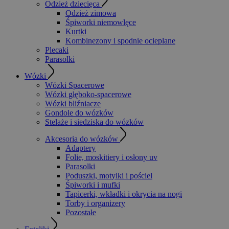
Odzież dziecięca
Odzież zimowa
Śpiworki niemowlęce
Kurtki
Kombinezony i spodnie ocieplane
Plecaki
Parasolki
Wózki
Wózki Spacerowe
Wózki głęboko-spacerowe
Wózki bliźniacze
Gondole do wózków
Stelaże i siedziska do wózków
Akcesoria do wózków
Adaptery
Folie, moskitiery i osłony uv
Parasolki
Poduszki, motylki i pościel
Śpiworki i mufki
Tapicerki, wkładki i okrycia na nogi
Torby i organizery
Pozostałe