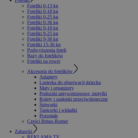
Foteliki
Foteliki 0-13 kg
Foteliki 0-18 kg
Foteliki 0-25 kg
Foteliki 0-36 kg
Foteliki 9-18 kg
Foteliki 9-25 kg
Foteliki 9-36 kg
Foteliki 15-36 kg
Podwyższenia foteli
Bazy do fotelików
Foteliki na rower
Akcesoria do fotelików
Adaptery
Lusterka do obserwacji dziecka
Maty i organizery
Poduszki antywstrząsowe, motylki
Rolety i zasłonki przeciwsłoneczne
Śpiworki
Tapicerki i wkładki
Pozostałe
Części Britax-Romer
Zabawki
REKLAMA TV