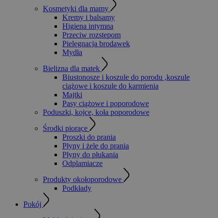
Kosmetyki dla mamy
Kremy i balsamy
Higiena intymna
Przeciw rozstepom
Pielęgnacja brodawek
Mydła
Bielizna dla matek
Biustonosze i koszule do porodu ,koszule
ciążowe i koszule do karmienia
Majtki
Pasy ciążowe i poporodowe
Poduszki, kojce, koła poporodowe
Środki piorące
Proszki do prania
Płyny i żele do prania
Płyny do płukania
Odplamiacze
Produkty okołoporodowe
Podkłady
Pokój