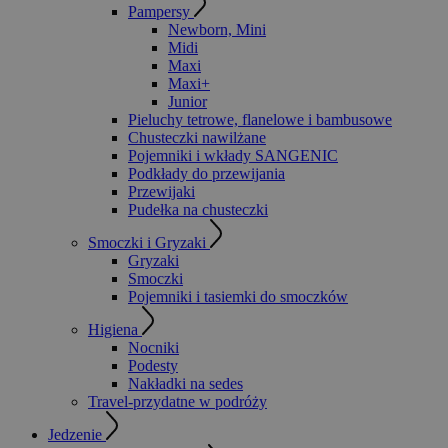
Pampersy
Newborn, Mini
Midi
Maxi
Maxi+
Junior
Pieluchy tetrowe, flanelowe i bambusowe
Chusteczki nawilżane
Pojemniki i wkłady SANGENIC
Podkłady do przewijania
Przewijaki
Pudełka na chusteczki
Smoczki i Gryzaki
Gryzaki
Smoczki
Pojemniki i tasiemki do smoczków
Higiena
Nocniki
Podesty
Nakładki na sedes
Travel-przydatne w podróży
Jedzenie