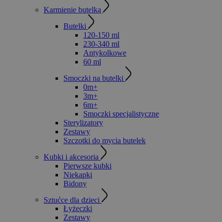
Karmienie butelką
Butelki
120-150 ml
230-340 ml
Antykolkowe
60 ml
Smoczki na butelki
0m+
3m+
6m+
Smoczki specjalistyczne
Sterylizatory
Zestawy
Szczotki do mycia butelek
Kubki i akcesoria
Pierwsze kubki
Niekapki
Bidony
Sztućce dla dzieci
Łyżeczki
Zestawy