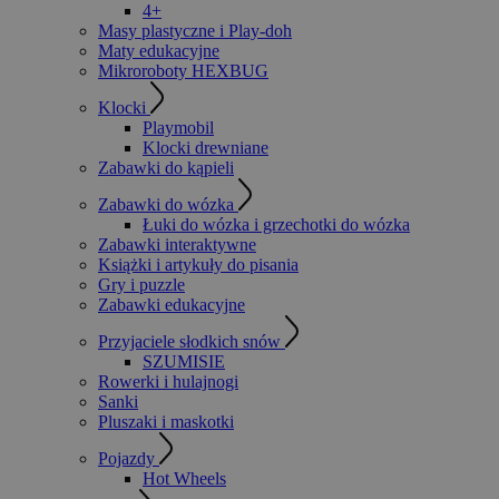
4+
Masy plastyczne i Play-doh
Maty edukacyjne
Mikroroboty HEXBUG
Klocki
Playmobil
Klocki drewniane
Zabawki do kąpieli
Zabawki do wózka
Łuki do wózka i grzechotki do wózka
Zabawki interaktywne
Książki i artykuły do pisania
Gry i puzzle
Zabawki edukacyjne
Przyjaciele słodkich snów
SZUMISIE
Rowerki i hulajnogi
Sanki
Pluszaki i maskotki
Pojazdy
Hot Wheels