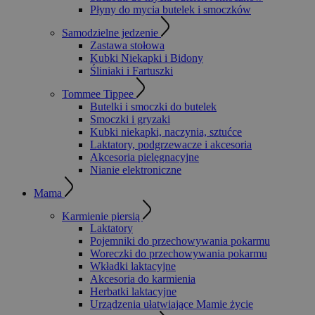
Płyny do mycia butelek i smoczków
Samodzielne jedzenie
Zastawa stołowa
Kubki Niekapki i Bidony
Śliniaki i Fartuszki
Tommee Tippee
Butelki i smoczki do butelek
Smoczki i gryzaki
Kubki niekapki, naczynia, sztućce
Laktatory, podgrzewacze i akcesoria
Akcesoria pielęgnacyjne
Nianie elektroniczne
Mama
Karmienie piersią
Laktatory
Pojemniki do przechowywania pokarmu
Woreczki do przechowywania pokarmu
Wkładki laktacyjne
Akcesoria do karmienia
Herbatki laktacyjne
Urządzenia ułatwiające Mamie życie