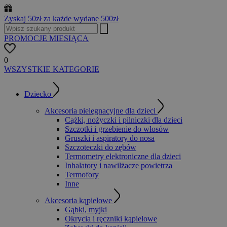
Zyskaj 50zł za każde wydane 500zł
PROMOCJE MIESIĄCA
0
WSZYSTKIE KATEGORIE
Dziecko
Akcesoria pielęgnacyjne dla dzieci
Cążki, nożyczki i pilniczki dla dzieci
Szczotki i grzebienie do włosów
Gruszki i aspiratory do nosa
Szczoteczki do zębów
Termometry elektroniczne dla dzieci
Inhalatory i nawilżacze powietrza
Termofory
Inne
Akcesoria kąpielowe
Gąbki, myjki
Okrycia i ręczniki kąpielowe