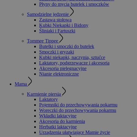
Płyny do mycia butelek i smoczków
Samodzielne jedzenie
Zastawa stołowa
Kubki Niekapki i Bidony
Śliniaki i Fartuszki
Tommee Tippee
Butelki i smoczki do butelek
Smoczki i gryzaki
Kubki niekapki, naczynia, sztućce
Laktatory, podgrzewacze i akcesoria
Akcesoria pielęgnacyjne
Nianie elektroniczne
Mama
Karmienie piersią
Laktatory
Pojemniki do przechowywania pokarmu
Woreczki do przechowywania pokarmu
Wkładki laktacyjne
Akcesoria do karmienia
Herbatki laktacyjne
Urządzenia ułatwiające Mamie życie