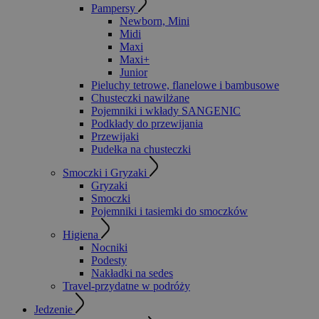
Pampersy
Newborn, Mini
Midi
Maxi
Maxi+
Junior
Pieluchy tetrowe, flanelowe i bambusowe
Chusteczki nawilżane
Pojemniki i wkłady SANGENIC
Podkłady do przewijania
Przewijaki
Pudełka na chusteczki
Smoczki i Gryzaki
Gryzaki
Smoczki
Pojemniki i tasiemki do smoczków
Higiena
Nocniki
Podesty
Nakładki na sedes
Travel-przydatne w podróży
Jedzenie