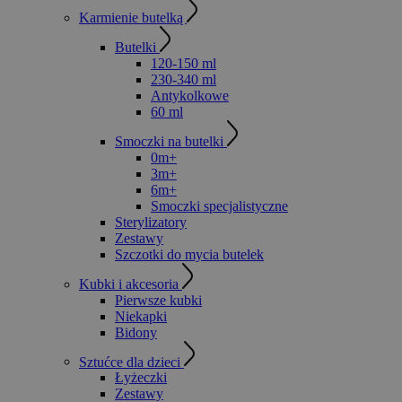
Karmienie butelką
Butelki
120-150 ml
230-340 ml
Antykolkowe
60 ml
Smoczki na butelki
0m+
3m+
6m+
Smoczki specjalistyczne
Sterylizatory
Zestawy
Szczotki do mycia butelek
Kubki i akcesoria
Pierwsze kubki
Niekapki
Bidony
Sztućce dla dzieci
Łyżeczki
Zestawy