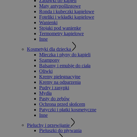
Zabawki do kąpieli
Maty antypoślizgowe
Ronda i kubeczki kąpielowe
Foteliki i wkładki kąpielowe
Wanienki
Stojaki pod wanienkę
Termometry kąpielowe
Inne
Kosmetyki dla dziecka
Mleczka i płyny do kąpieli
Szampony
Balsamy i emulsje do ciała
Oliwki
Kremy pielęgnacyjne
Kremy na odparzenia
Pudry i zasypki
Mydła
Pasty do zębów
Ochrona przed słońcem
Patyczki i płatki kosmetyczne
Inne
Pieluchy i przewijanie
Pieluszki do pływania