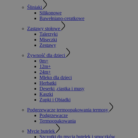
Śliniaki
Silikonowe
Bawełniano-ceratkowe
Zastawy stołowe
Talerzyki
Miseczki
Zestawy
Żywność dla dzieci
0m+
12m+
24m+
Mleko dla dzieci
Herbatki
Deserki ,ciastka i musy
Kaszki
Zupki i Obiadki
Podgrzewacze termoopakowania termosy
Podgrzewacze
Termoopakowania
Mycie butelek
Szczotki do mycia butelek i smoczków