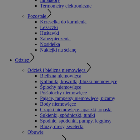
Inhalatory
Termometry elektroniczne
Pozostałe
Krzesełka do karmienia
Leżaczki
Huśtawki
Zabezpieczenia
Nosidełka
Naklejki na ścianę
Odzież
Odzież i bielizna niemowlęca
Bielizna niemowlęca
Kaftaniki, koszulki, bluzki niemowlęce
Śpiochy niemowlęce
Półśpiochy niemowlęce
Pajace, rampersy niemowlęce, piżamy
Body niemowlęce
Czapki niemowlęce, apaszki, opaski
Sukienki, spódniczki, tuniki
Spodnie, spodenki, pumpy, legginsy
Bluzy, dresy, sweterki
Obuwie