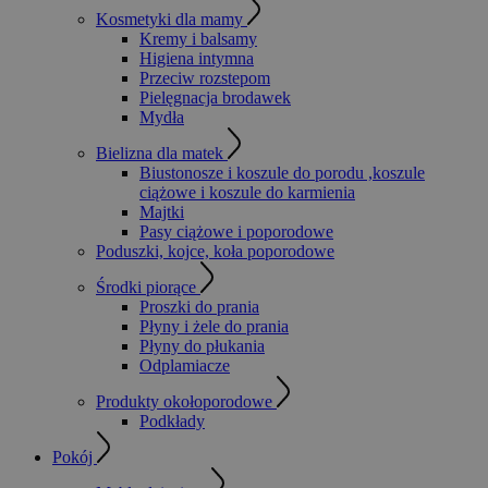
Kosmetyki dla mamy
Kremy i balsamy
Higiena intymna
Przeciw rozstepom
Pielęgnacja brodawek
Mydła
Bielizna dla matek
Biustonosze i koszule do porodu ,koszule
ciążowe i koszule do karmienia
Majtki
Pasy ciążowe i poporodowe
Poduszki, kojce, koła poporodowe
Środki piorące
Proszki do prania
Płyny i żele do prania
Płyny do płukania
Odplamiacze
Produkty okołoporodowe
Podkłady
Pokój