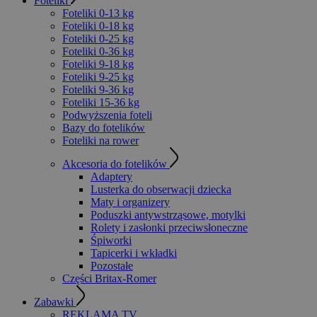
Foteliki
Foteliki 0-13 kg
Foteliki 0-18 kg
Foteliki 0-25 kg
Foteliki 0-36 kg
Foteliki 9-18 kg
Foteliki 9-25 kg
Foteliki 9-36 kg
Foteliki 15-36 kg
Podwyższenia foteli
Bazy do fotelików
Foteliki na rower
Akcesoria do fotelików
Adaptery
Lusterka do obserwacji dziecka
Maty i organizery
Poduszki antywstrząsowe, motylki
Rolety i zasłonki przeciwsłoneczne
Śpiworki
Tapicerki i wkładki
Pozostałe
Części Britax-Romer
Zabawki
REKLAMA TV