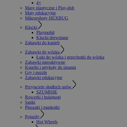
4+
Masy plastyczne i Play-doh
Maty edukacyjne
Mikroroboty HEXBUG
Klocki
Playmobil
Klocki drewniane
Zabawki do kąpieli
Zabawki do wózka
Łuki do wózka i grzechotki do wózka
Zabawki interaktywne
Książki i artykuły do pisania
Gry i puzzle
Zabawki edukacyjne
Przyjaciele słodkich snów
SZUMISIE
Rowerki i hulajnogi
Sanki
Pluszaki i maskotki
Pojazdy
Hot Wheels