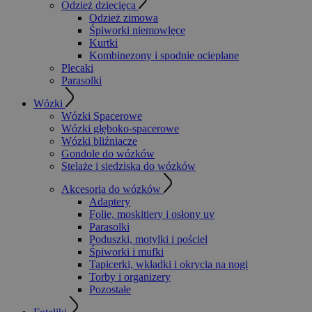
Odzież dziecięca
Odzież zimowa
Śpiworki niemowlęce
Kurtki
Kombinezony i spodnie ocieplane
Plecaki
Parasolki
Wózki
Wózki Spacerowe
Wózki głęboko-spacerowe
Wózki bliźniacze
Gondole do wózków
Stelaże i siedziska do wózków
Akcesoria do wózków
Adaptery
Folie, moskitiery i osłony uv
Parasolki
Poduszki, motylki i pościel
Śpiworki i mufki
Tapicerki, wkładki i okrycia na nogi
Torby i organizery
Pozostałe