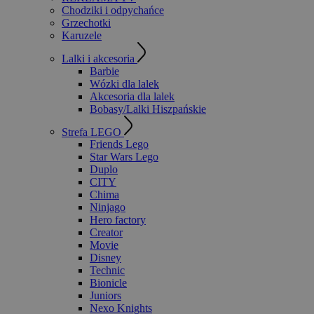
Chodziki i odpychańce
Grzechotki
Karuzele
Lalki i akcesoria
Barbie
Wózki dla lalek
Akcesoria dla lalek
Bobasy/Lalki Hiszpańskie
Strefa LEGO
Friends Lego
Star Wars Lego
Duplo
CITY
Chima
Ninjago
Hero factory
Creator
Movie
Disney
Technic
Bionicle
Juniors
Nexo Knights