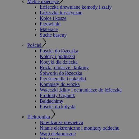
Meble dziecięce
Łóżeczka drewniane,komody i szafy
Łóżeczka turystyczne
Kojce i kosze
Przewijaki
Materace
Suche baseny
Pościel
Pościel do łóżeczka
Kołdry i poduszki
Kocyki dla dziecka
Rożki ,otulacze i kokony
Śpiworki do łóżeczka
Prześcieradła i nakładki
Komplety do wózka
Wałeczki ,kliny i ochraniacze do łóżeczka
Produkty Organik
Baldachimy
Pościel do kołyski
Elektronika
Nawilżacze powietrza
Nianie elektroniczne i monitory oddechu
Wagi elektoniczne