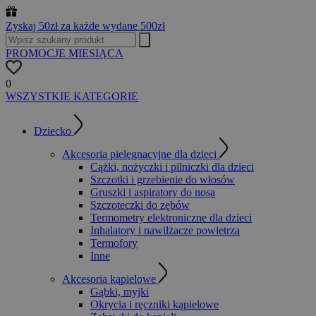
Zyskaj 50zł za każde wydane 500zł
PROMOCJE MIESIĄCA
0
WSZYSTKIE KATEGORIE
Dziecko
Akcesoria pielęgnacyjne dla dzieci
Cążki, nożyczki i pilniczki dla dzieci
Szczotki i grzebienie do włosów
Gruszki i aspiratory do nosa
Szczoteczki do zębów
Termometry elektroniczne dla dzieci
Inhalatory i nawilżacze powietrza
Termofory
Inne
Akcesoria kąpielowe
Gąbki, myjki
Okrycia i ręczniki kąpielowe