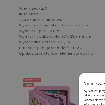
Wiek dziecka: 3 +
Ilość stron: 6
Typ okładki: Plastikowa
Wymiary pamiętnika: 16.5 x 16.5 x 6 cm
Wymiary figurki: 6 cm
Wymiary opakowania: 37 x 28 x 8.5 cm
Wymagane baterie: 3 x 1,5V
Baterie są dołączone do zestawu
Opakowanie stanowi element produktu.
Promocja!
Niniejsza 
-30%
Wykorzystujemy 
także, żeby spe
udostępniamy p
informacje z in