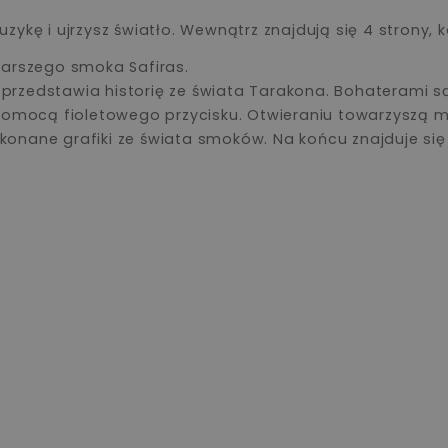
ykę i ujrzysz światło. Wewnątrz znajdują się 4 strony, k
tarszego smoka Safiras.
rzedstawia historię ze świata Tarakona. Bohaterami są
pomocą fioletowego przycisku. Otwieraniu towarzyszą m
 wykonane grafiki ze świata smoków. Na końcu znajduje s