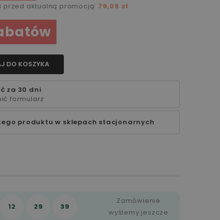
ni przed aktualną promocją:
79,09 zł
rabatów
J DO KOSZYKA
ć za 30 dni
ić formularz
tego produktu w sklepach stacjonarnych
Zamówienie
12
29
38
wyślemy jeszcze