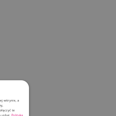
j witrynie, a
ny,
ołączyć te
 usług.
Polityka