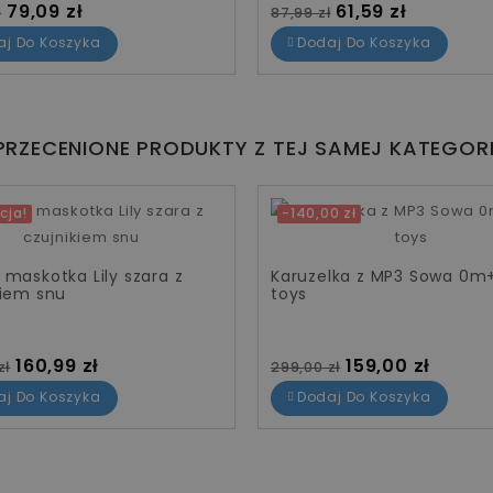
standardowa
Cena
Cena standardowa
Cena
79,09 zł
61,59 zł
ł
87,99 zł
aj Do Koszyka
Dodaj Do Koszyka
PRZECENIONE PRODUKTY Z TEJ SAMEJ KATEGORI
cja!
-140,00 zł
 maskotka Lily szara z
Karuzelka z MP3 Sowa 0m
kiem snu
toys
standardowa
Cena
Cena standardowa
Cena
160,99 zł
159,00 zł
zł
299,00 zł
aj Do Koszyka
Dodaj Do Koszyka