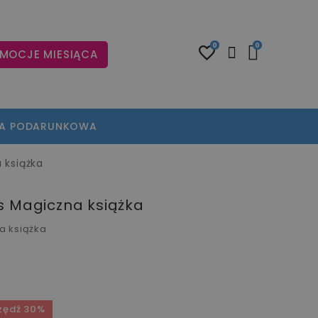
0
0
MOCJE MIESIĄCA
TA PODARUNKOWA
 książka
s Magiczna książka
a książka
zędź 30%