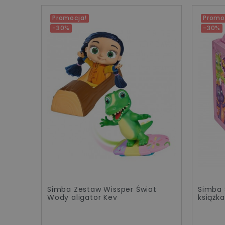
Promocja!
Promo
-30%
-30%
e
Simba Zestaw Wissper Świat
Simba 
ów
Wody aligator Kev
książka