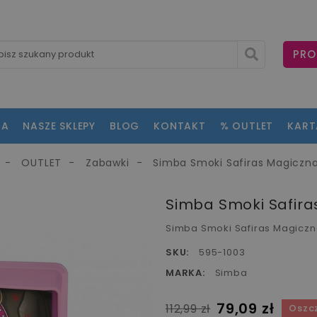
PRO
NA
NASZE SKLEPY
BLOG
KONTAKT
% OUTLET
KAR
OUTLET
Zabawki
Simba Smoki Safiras Magiczna
fullscreen
Simba Smoki Safira
Simba Smoki Safiras Magiczn
SKU:
595-1003
MARKA:
Simba
79,09 zł
112,99 zł
Oszc