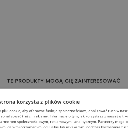
TE PRODUKTY MOGĄ CIĘ ZAINTERESOWAĆ
strona korzysta z plików cookie
pliki cookie, aby oferować funkcje społecznościowe, analizować ruch w nasze
rsonalizować treści i reklamy. Informacje o tym, jak korzystasz z naszej witry
artnerom społecznościowym, reklamowym i analitycznym. Partnerzy mogą p
nymi danymi otrzymanymi od Ciebie lub uzyskanymi podczas korzystania z ich