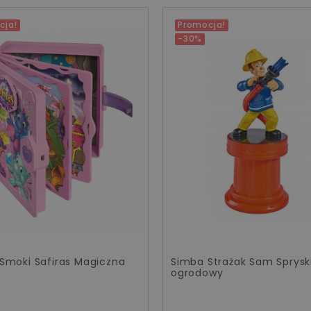
cja!
Promocja!
-30%
Smoki Safiras Magiczna
Simba Strażak Sam Sprys
ogrodowy