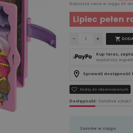
Najniższa cena w ciągu 30 d
Lipiec pełen 
-
+

DODA
Kup teraz, zapła
wystarczy wypełn
Sprawdź dostępność 
Dodaj do obserwowanych
Dostępność:
Ostatnie sztuki!
Zamów w ciągu