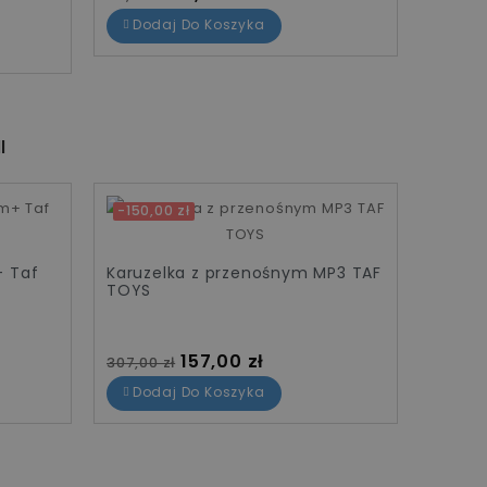
Dodaj Do Koszyka
I
-150,00 zł
Promo
-30%
+ Taf
Karuzelka z przenośnym MP3 TAF
TOYS
Cena standardowa
Cena
157,00 zł
307,00 zł
Dodaj Do Koszyka