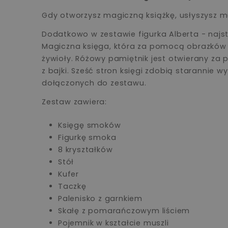
Gdy otworzysz magiczną książkę, usłyszysz muz
Dodatkowo w zestawie figurka Alberta - najs
Magiczna księga, która za pomocą obrazków p
żywioły. Różowy pamiętnik jest otwierany za 
z bajki. Sześć stron księgi zdobią starannie
dołączonych do zestawu.
Zestaw zawiera:
Księgę smoków
Figurkę smoka
8 kryształków
Stół
Kufer
Taczkę
Palenisko z garnkiem
Skałę z pomarańczowym liściem
Pojemnik w kształcie muszli