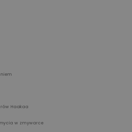
aniem
torów Haakaa
z mycia w zmywarce