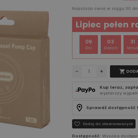
Najniższa cena w ciągu 30 d
Lipiec pełen 
09
03
31
Dni
Godzin
Minu
-
+

DODA
Kup teraz, zapła
wystarczy wypełn
Sprawdź dostępność 
Dodaj do obserwowanych
Dostępność:
Wysoka dostęp