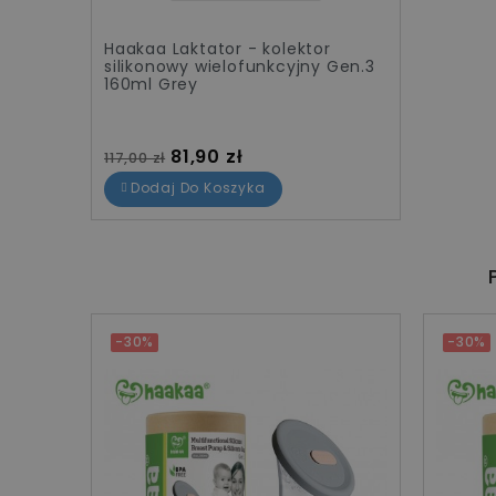
Haakaa Laktator - kolektor
silikonowy wielofunkcyjny Gen.3
160ml Grey
Cena standardowa
Cena
81,90 zł
117,00 zł
Dodaj Do Koszyka
-30%
-30%
o