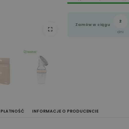
2
Zamów w ciągu
fullscreen
fullscreen
dni
 PŁATNOŚĆ
INFORMACJE O PRODUCENCIE