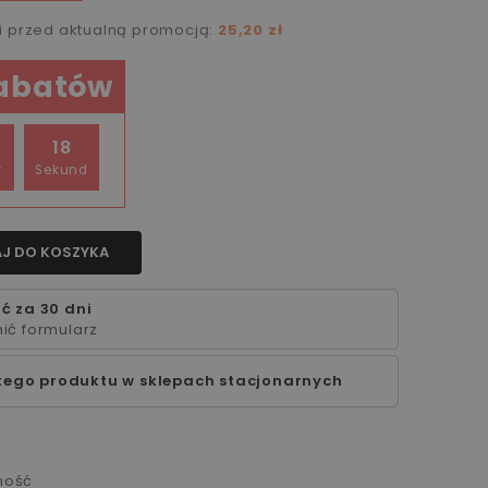
ni przed aktualną promocją:
25,20 zł
rabatów
17
t
Sekund
J DO KOSZYKA
ć za 30 dni
ić formularz
tego produktu w sklepach stacjonarnych
ność