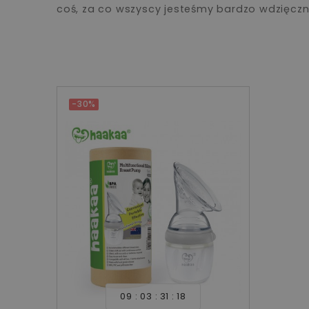
coś, za co wszyscy jesteśmy bardzo wdzięczni
-30%
09
03
31
17