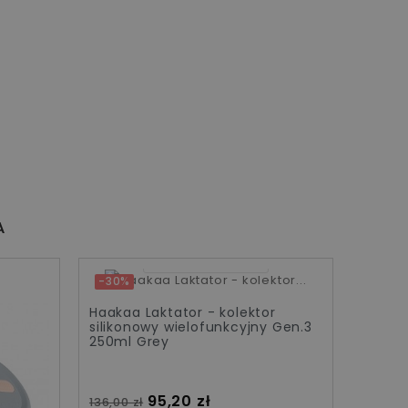
A
09
03
31
17
-30%
-30%
Haakaa Laktator - kolektor
Haakaa
silikonowy wielofunkcyjny Gen.3
siliko
250ml Grey
250ml
Cena standardowa
Cena
Cena
95,20 zł
136,00 zł
136,00 