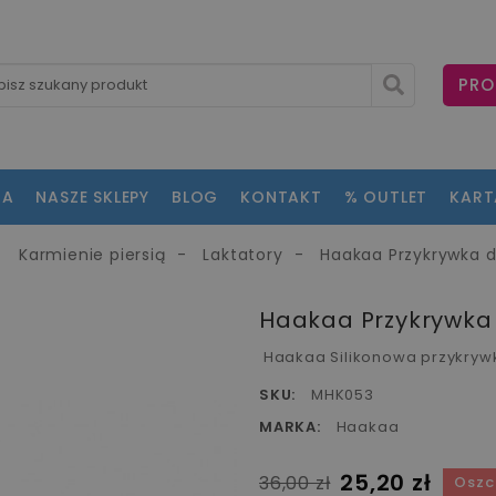
PRO
NA
NASZE SKLEPY
BLOG
KONTAKT
% OUTLET
KAR
Karmienie piersią
Laktatory
Haakaa Przykrywka do
fullscreen
fullscreen
fullscreen
fullscreen
fullscreen
Haakaa Przykrywka d
Haakaa Silikonowa przykrywk
SKU:
MHK053
MARKA:
Haakaa
25,20 zł
36,00 zł
Oszc