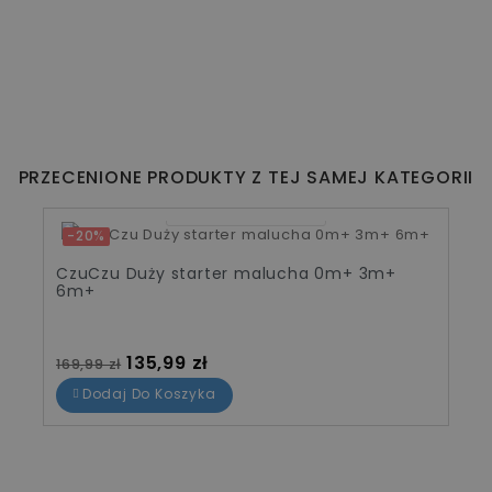
PRZECENIONE PRODUKTY Z TEJ SAMEJ KATEGORII
06
20
46
22
-20%
CzuCzu Duży starter malucha 0m+ 3m+
6m+
Cena standardowa
Cena
135,99 zł
169,99 zł
Dodaj Do Koszyka