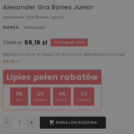
Alexander Gra Biznes Junior
Alexander Gra Biznes Junior
MARKA:
Alexander
59,19 zł
73,99 zł
Oszczędź 20%
Najniższa cena w ciągu 30 dni przed aktualną promocją:
59,19 zł
Lipiec pełen rabatów
06
20
46
22
Dni
Godzin
Minut
Sekund
-
+

DODAJ DO KOSZYKA