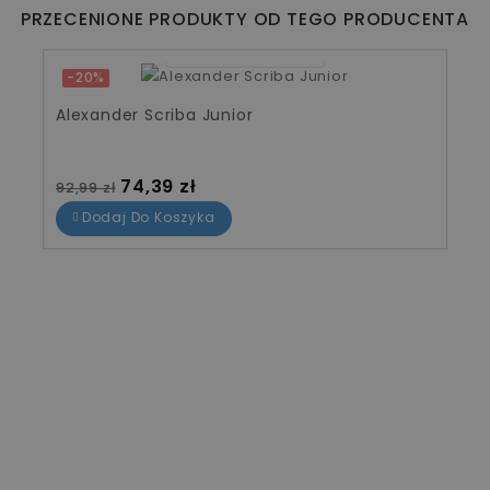
PRZECENIONE PRODUKTY OD TEGO PRODUCENTA
06
20
46
22
-20%
Alexander Scriba Junior
Cena standardowa
Cena
74,39 zł
92,99 zł
Dodaj Do Koszyka