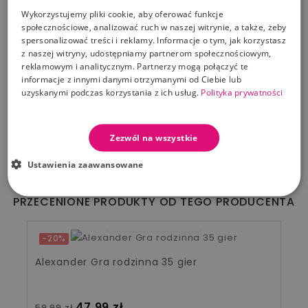
Wykorzystujemy pliki cookie, aby oferować funkcje
TE PRODUKTY MOGĄ CIĘ ZAINTERESOWAĆ
społecznościowe, analizować ruch w naszej witrynie, a także, żeby
spersonalizować treści i reklamy. Informacje o tym, jak korzystasz
09
21
10
03
z naszej witryny, udostępniamy partnerom społecznościowym,
-20%
reklamowym i analitycznym. Partnerzy mogą połączyć te
informacje z innymi danymi otrzymanymi od Ciebie lub
Alexander Gra rodzinna Alfa Zulu
uzyskanymi podczas korzystania z ich usług.
Polityka prywatności
Cena standardowa
Cena
44,79 zł
55,99 zł
Zezwól na wszystkie
Dodaj Do Koszyka
Ustawienia zaawansowane
PRZECENIONE PRODUKTY OD TEGO PRODUCENTA
09
21
10
03
-20%
Alexander Gra rodzinna 35 gier
Cena standardowa
Cena
47,99 zł
59,99 zł