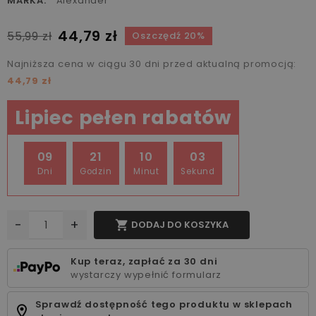
MARKA:
Alexander
44,79 zł
55,99 zł
Oszczędź 20%
Najniższa cena w ciągu 30 dni przed aktualną promocją:
44,79 zł
Lipiec pełen rabatów
09
21
10
03
Dni
Godzin
Minut
Sekund
-
+

DODAJ DO KOSZYKA
Kup teraz, zapłać za 30 dni
wystarczy wypełnić formularz
Sprawdź dostępność tego produktu w sklepach