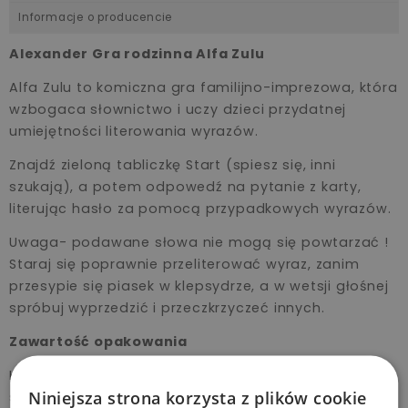
Informacje o producencie
Alexander Gra rodzinna Alfa Zulu
Alfa Zulu to komiczna gra familijno-imprezowa, która
wzbogaca słownictwo i uczy dzieci przydatnej
umiejętności literowania wyrazów.
Znajdź zieloną tabliczkę Start (spiesz się, inni
szukają), a potem odpowedź na pytanie z karty,
literując hasło za pomocą przypadkowych wyrazów.
Uwaga- podawane słowa nie mogą się powtarzać !
Staraj się poprawnie przeliterować wyraz, zanim
przesypie się piasek w klepsydrze, a w wetsji głośnej
spróbuj wyprzedzić i przeczkrzyczeć innych.
Zawartość opakowania
Karty z pytaniami (110 sztuk), tabliczki Start-Stop (12
Niniejsza strona korzysta z plików cookie
sztuk ), klepsydra, instrukcja