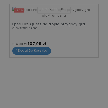
09
21
10
03
-20%
Epee Fire Quest Na tropie przygody gra
elektroniczna
Cena standardowa
Cena
107,99 zł
134,99 zł
Dodaj Do Koszyka