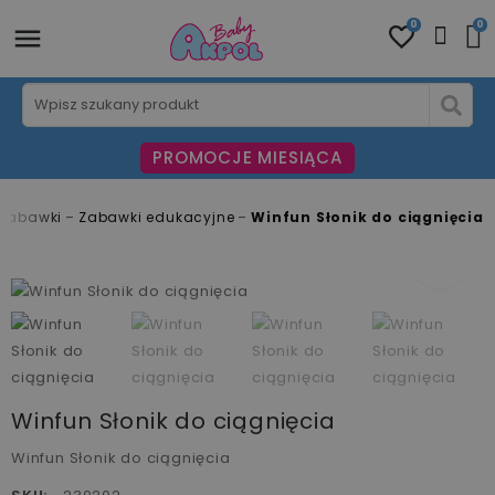
0
0
PROMOCJE MIESIĄCA
Zabawki
Zabawki edukacyjne
Winfun Słonik do ciągnięcia
fullscreen
fullscreen
fullscreen
fullscreen
fullscreen
fullscreen
Winfun Słonik do ciągnięcia
Winfun Słonik do ciągnięcia