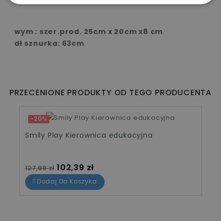
wym : szer.prod. 25cm x 20cm x8 cm
dł sznurka: 63cm
PRZECENIONE PRODUKTY OD TEGO PRODUCENTA
08
14
55
37
-20%
Smily Play Kierownica edukacyjna
Cena standardowa
Cena
102,39 zł
127,99 zł
Dodaj Do Koszyka