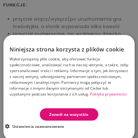
FUNKCJE:
przycisk włącz/wyłącz(po uruchomienia gra
melodyjka, a słonik wypowiada kilka kwestii
przyciski numeryczne, po wciśnięciu dziecko
usłyszy nazwę przyciśniętej cyferki.
Niniejsza strona korzysta z plików cookie
biedronka do obracania ,terkocze podczas
tego ruchu
Wykorzystujemy pliki cookie, aby oferować funkcje
kółko do ustawiania tempa melodii
społecznościowe, analizować ruch w naszej witrynie, a także, żeby
ruchome ucho-terkocze podczas obracania
spersonalizować treści i reklamy. Informacje o tym, jak korzystasz
z naszej witryny, udostępniamy partnerom społecznościowym,
reklamowym i analitycznym. Partnerzy mogą połączyć te
informacje z innymi danymi otrzymanymi od Ciebie lub
ZABAWKA:
uzyskanymi podczas korzystania z ich usług.
Polityka prywatności
ćwiczy koordynację dziecka
zachęca do aktywności
Zezwól na wszystkie
rozwija spostrzegawczość
Ustawienia zaawansowane
uczy cyferek 1-5