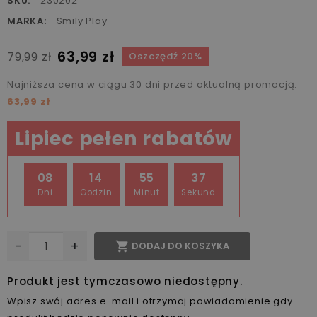
SKU:
230202
MARKA:
Smily Play
63,99 zł
79,99 zł
Oszczędź 20%
Najniższa cena w ciągu 30 dni przed aktualną promocją:
63,99 zł
Lipiec pełen rabatów
08
14
55
37
Dni
Godzin
Minut
Sekund
-
+

DODAJ DO KOSZYKA
Produkt jest tymczasowo niedostępny.
Wpisz swój adres e-mail i otrzymaj powiadomienie gdy