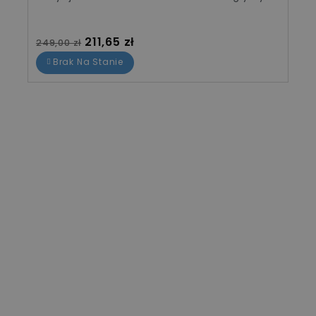
Cena standardowa
Cena
211,65 zł
249,00 zł
Brak Na Stanie