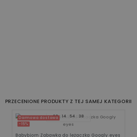
PRZECENIONE PRODUKTY Z TEJ SAMEJ KATEGORII
08
14
54
38
Darmowa dostawa
-15%
Babybjorn Zabawka do leżaczka Googly eyes