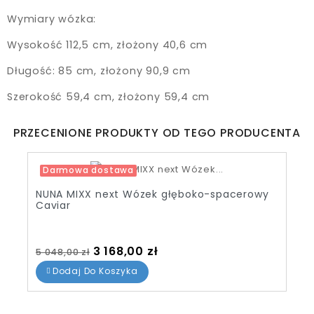
Wymiary wózka:
Wysokość 112,5 cm, złożony 40,6 cm
Długość: 85 cm, złożony 90,9 cm
Szerokość 59,4 cm, złożony 59,4 cm
PRZECENIONE PRODUKTY OD TEGO PRODUCENTA
Darmowa dostawa
Promocja!
NUNA TRIV next Wózek głęboko-spacerowy
-1 650,00 zł
Rose
Pakiet
Cena standardowa
Cena
2 998,00 zł
4 648,00 zł
Dodaj Do Koszyka