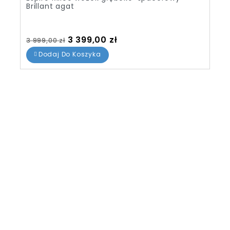
spacerowy Powder
Cena standardowa
Cena
3 390,00 zł
4 599,00 zł
Dodaj Do Koszyka