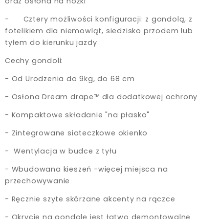
oraz osłona na nóżki
- Cztery możliwości konfiguracji: z gondolą, z
fotelikiem dla niemowląt, siedzisko przodem lub
tyłem do kierunku jazdy
Cechy gondoli:
- Od Urodzenia do 9kg, do 68 cm
- Osłona Dream drape™ dla dodatkowej ochrony
- Kompaktowe składanie "na płasko"
- Zintegrowane siateczkowe okienko
- Wentylacja w budce z tyłu
- Wbudowana kieszeń -więcej miejsca na
przechowywanie
- Ręcznie szyte skórzane akcenty na rączce
- Okrycie na gondolę jest łatwo demontowalne