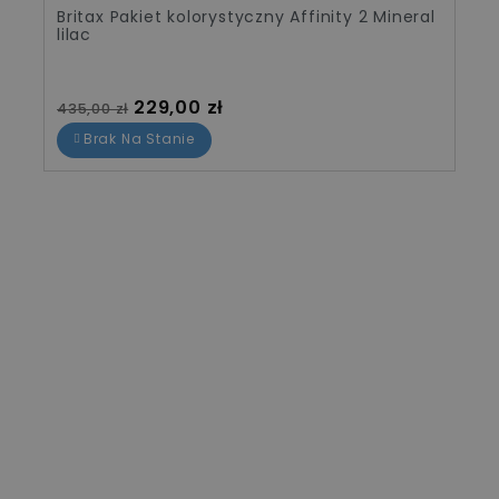
Britax Pakiet kolorystyczny Affinity 2 Mineral
lilac
Cena standardowa
Cena
229,00 zł
435,00 zł
Brak Na Stanie