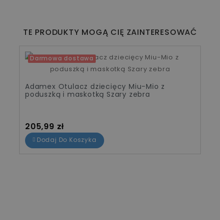
TE PRODUKTY MOGĄ CIĘ ZAINTERESOWAĆ
Darmowa dostawa
Adamex Otulacz dziecięcy Miu-Mio z
poduszką i maskotką Szary zebra
Cena
205,99 zł
Dodaj Do Koszyka