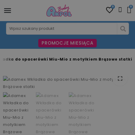
0
0
PROMOCJE MIESIĄCA
adka do spacerówki Miu-Mio z motylkiem Brązowe statki
fullscreen
fullscreen
fullscreen