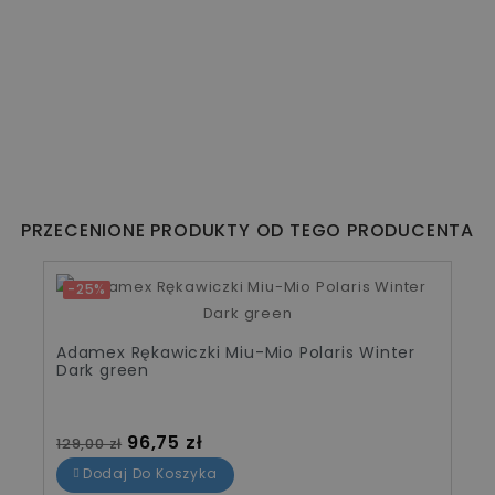
PRZECENIONE PRODUKTY OD TEGO PRODUCENTA
-25%
Adamex Rękawiczki Miu-Mio Polaris Winter
Dark green
Cena standardowa
Cena
96,75 zł
129,00 zł
Dodaj Do Koszyka