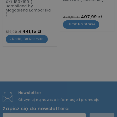
XXL 180X190 (
Bambiland by
Magdalena Lamparska
)
Cena standardowa
Cena
407,99 zł
479,99 zł
Brak Na Stanie
Cena standardowa
Cena
441,15 zł
519,00 zł
Dodaj Do Koszyka
Newsletter
Otrzymuj najnowsze informacje i promocje
Zapisz się do newslettera