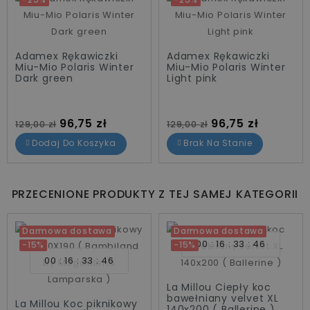
Adamex Rękawiczki
Adamex Rękawiczki
Miu-Mio Polaris Winter
Miu-Mio Polaris Winter
Dark green
Light pink
Cena standardowa
Cena
Cena standardowa
Cena
96,75 zł
96,75 zł
129,00 zł
129,00 zł
Dodaj Do Koszyka
Brak Na Stanie
PRZECENIONE PRODUKTY Z TEJ SAMEJ KATEGORII
Darmowa dostawa
Darmowa dostawa
00
16
33
46
-15%
-15%
00
16
33
46
La Millou Ciepły koc
bawełniany velvet XL
La Millou Koc piknikowy
140x200 ( Ballerine )