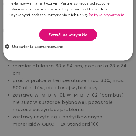
reklamowym i analitycznym. Partnerzy mogą połączyć te
do wręczenia
informacje z innymi danymi otrzymanymi od Ciebie lub
uzyskanymi podczas korzystania z ich usług.
Polityka prywatności
Kilka cech zestawu dziecięcego:
Zezwól na wszystkie
Ustawienia zaawansowane
posiada kaptur ochronny z motywem uroczych
uszu misia
rozmiar otulacza 68 x 84 cm, poduszka 28 x 24
cm
prać w pralce w temperaturze max. 30%, max.
600 obrotów, nie stosuj wybielaczy
zestawu W-M-B-V-01, W-M-B-V-02 (bambus)
nie susz w suszarce bębnowej, pozostałe
możesz suszyć bez problemu
zestawy uszyte są z certyfikowanych
materiałów OEKO-TEX Standard 100