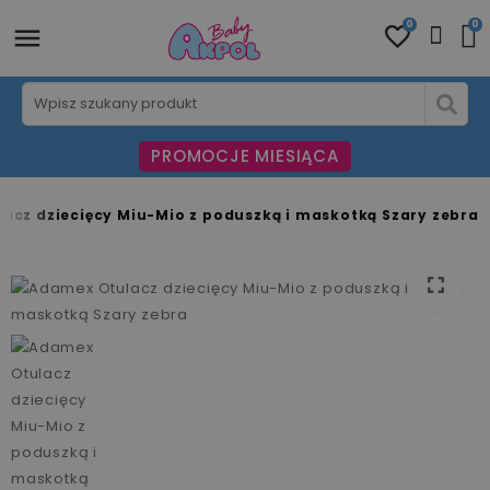
0
0
PROMOCJE MIESIĄCA
acz dziecięcy Miu-Mio z poduszką i maskotką Szary zebra
fullscreen