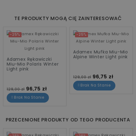
TE PRODUKTY MOGĄ CIĘ ZAINTERESOWAĆ
-25%
-25%
Adamex Mufka Miu-Mio
Alpine Winter Light pink
Adamex Rękawiczki
Miu-Mio Polaris Winter
Light pink
Cena standardowa
Cena
96,75 zł
129,00 zł
Brak Na Stanie
Cena standardowa
Cena
96,75 zł
129,00 zł
Brak Na Stanie
PRZECENIONE PRODUKTY OD TEGO PRODUCENTA
-25%
-25%