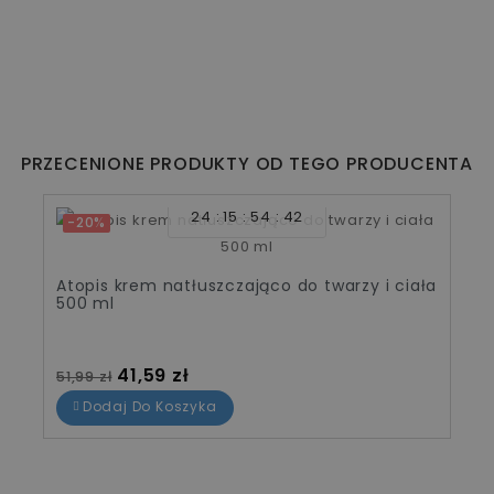
PRZECENIONE PRODUKTY OD TEGO PRODUCENTA
24
15
54
42
-20%
Atopis krem natłuszczająco do twarzy i ciała
500 ml
Cena standardowa
Cena
41,59 zł
51,99 zł
Dodaj Do Koszyka