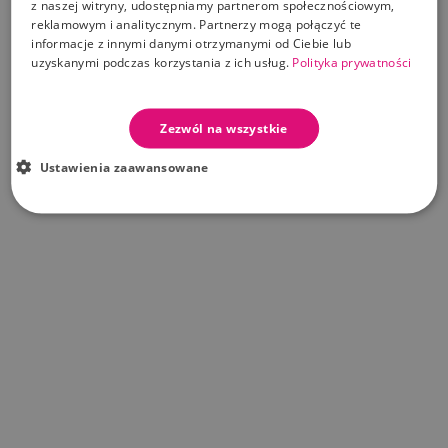
TE PRODUKTY MOGĄ CIĘ ZAINTERESOWAĆ
z naszej witryny, udostępniamy partnerom społecznościowym,
reklamowym i analitycznym. Partnerzy mogą połączyć te
24
15
54
42
informacje z innymi danymi otrzymanymi od Ciebie lub
-20%
uzyskanymi podczas korzystania z ich usług.
Polityka prywatności
Atopis balsam nawilżający do ciała 200 ml
Zezwól na wszystkie
Cena standardowa
Cena
19,19 zł
23,99 zł
Ustawienia zaawansowane
Dodaj Do Koszyka