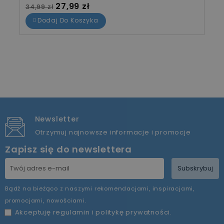
Cena standardowa
Cena
27,99 zł
34,99 zł
Dodaj Do Koszyka
Newsletter
Otrzymuj najnowsze informacje i promocje
Zapisz się do newslettera
Subskrybuj
Bądź na bieżąco z naszymi rekomendacjami, inspiracjami,
promocjami, nowościami.
Akceptuję
regulamin
i
politykę prywatności
.