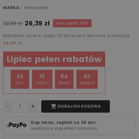
MARKA:
Novaclear
26,39 zł
32,99 zł
Oszczędź 20%
Najniższa cena w ciągu 30 dni przed aktualną promocją:
23,99 zł
Lipiec pełen rabatów
24
15
54
42
Dni
Godzin
Minut
Sekund
-
+

DODAJ DO KOSZYKA
Kup teraz, zapłać za 30 dni
wystarczy wypełnić formularz