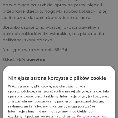
pozwalające na szybkie, sprawne przewinięcie i
przebranie dziecka. Nogawki zdobią kokardki. Z tej
serii można dokupić również inne ubranka.
Ubranko uszyte z najwyższej jakości bawełny z
polskich zakładów dziewiarskich, bezpieczne dla
delikatnej skóry dziecka.
Dostępne w rozmiarach 56-74
Skład: 95
% bawełna
5% elastan
Niniejsza strona korzysta z plików cookie
TE PRODUKTY MOGĄ CIĘ ZAINTERESOWAĆ
Wykorzystujemy pliki cookie, aby oferować funkcje
społecznościowe, analizować ruch w naszej witrynie, a także, żeby
07
14
05
28
spersonalizować treści i reklamy. Informacje o tym, jak korzystasz
-15%
z naszej witryny, udostępniamy partnerom społecznościowym,
reklamowym i analitycznym. Partnerzy mogą połączyć te
informacje z innymi danymi otrzymanymi od Ciebie lub
Nicol spódniczka niemowlęca bawełniana
paski Alice 68-74
uzyskanymi podczas korzystania z ich usług.
Polityka prywatności