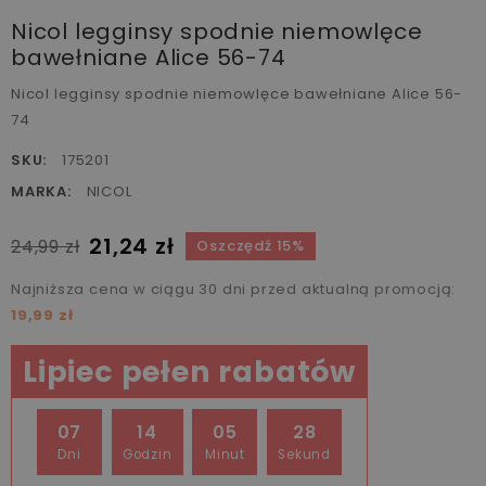
Nicol legginsy spodnie niemowlęce
bawełniane Alice 56-74
Nicol legginsy spodnie niemowlęce bawełniane Alice 56-
74
SKU:
175201
MARKA:
NICOL
21,24 zł
24,99 zł
Oszczędź 15%
Najniższa cena w ciągu 30 dni przed aktualną promocją:
19,99 zł
Lipiec pełen rabatów
07
14
05
28
Dni
Godzin
Minut
Sekund