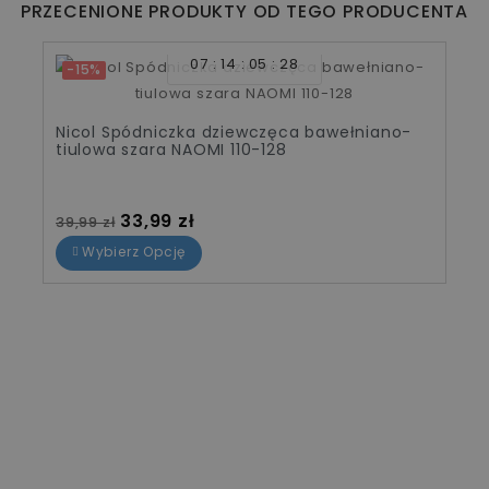
PRZECENIONE PRODUKTY OD TEGO PRODUCENTA
07
14
05
28
-15%
Nicol Spódniczka dziewczęca bawełniano-
tiulowa szara NAOMI 110-128
Cena standardowa
Cena
33,99 zł
39,99 zł
Wybierz Opcję