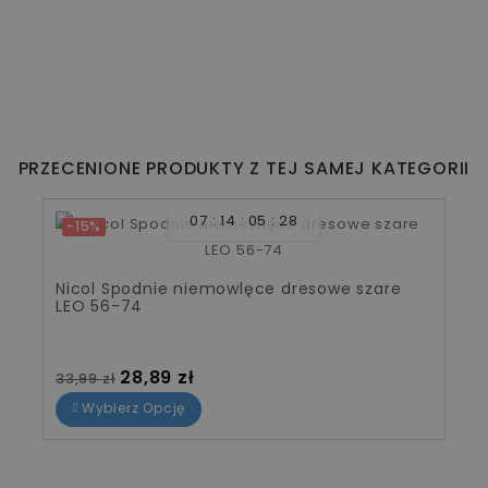
PRZECENIONE PRODUKTY Z TEJ SAMEJ KATEGORII
07
14
05
28
-15%
Nicol Spodnie niemowlęce dresowe szare
LEO 56-74
Cena standardowa
Cena
28,89 zł
33,99 zł
Wybierz Opcję