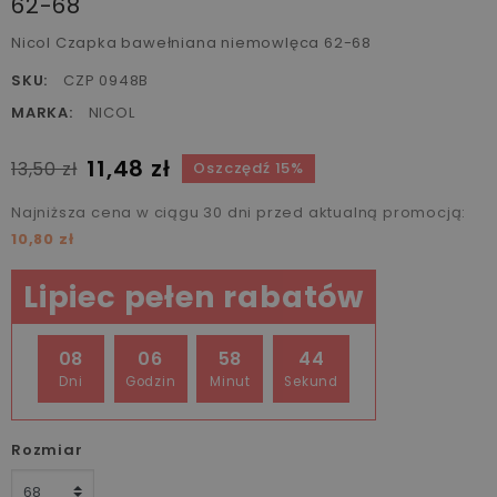
62-68
Nicol Czapka bawełniana niemowlęca 62-68
SKU:
CZP 0948B
MARKA:
NICOL
11,48 zł
13,50 zł
Oszczędź 15%
Najniższa cena w ciągu 30 dni przed aktualną promocją:
10,80 zł
Lipiec pełen rabatów
08
06
58
43
Dni
Godzin
Minut
Sekund
Rozmiar