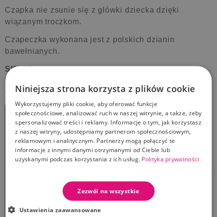
Czapka nie zsunie się z główki dziecka dzięki
wiązanym troczkom.
Czapeczka wykonana jest z polskich dzianin
bawełnianych.
SKŁAD:
bawełna 95%
Niniejsza strona korzysta z plików cookie
elastan 5%
Wykorzystujemy pliki cookie, aby oferować funkcje
TABELA ROZMIARÓW CZAPEK
społecznościowe, analizować ruch w naszej witrynie, a także, żeby
spersonalizować treści i reklamy. Informacje o tym, jak korzystasz
WZROST
OBWÓD GŁOWY
WIEK
z naszej witryny, udostępniamy partnerom społecznościowym,
w cm
w cm
reklamowym i analitycznym. Partnerzy mogą połączyć te
36
informacje z innymi danymi otrzymanymi od Ciebie lub
uzyskanymi podczas korzystania z ich usług.
Polityka prywatności
1 m-c
56
37
38
40
Zezwól na wszystkie
3,5 m-ca
62
42
Ustawienia zaawansowane
44
5,5 m-ca
68