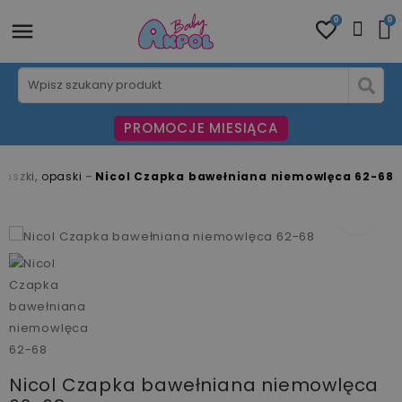
0
0
PROMOCJE MIESIĄCA
aszki, opaski
Nicol Czapka bawełniana niemowlęca 62-68
fullscreen
Nicol Czapka bawełniana niemowlęca