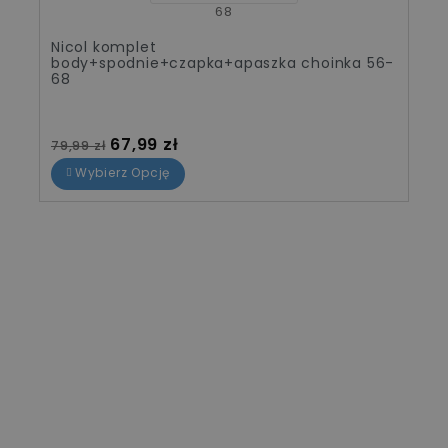
Nicol komplet
body+spodnie+czapka+apaszka choinka 56-
68
Cena standardowa
Cena
67,99 zł
79,99 zł
Wybierz Opcję