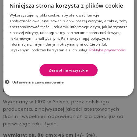
Niniejsza strona korzysta z plików cookie
chroniący główkę przed chłodem i wiatrem.
Wykorzystujemy pliki cookie, aby oferować funkcje
Śpiworek posiada antyalergiczne wypełnienie, które
społecznościowe, analizować ruch w naszej witrynie, a także, żeby
zapewnia optymalne ciepło, bez ryzyka przegrzania i
spersonalizować treści i reklamy. Informacje o tym, jak korzystasz
wychłodzenia. Włóknina wypełniająca posiada
z naszej witryny, udostępniamy partnerom społecznościowym,
Certyfikat PZH, dopuszczający do tworzenia
reklamowym i analitycznym. Partnerzy mogą połączyć te
informacje z innymi danymi otrzymanymi od Ciebie lub
produktów dla dzieci już od 1 dnia życia.
uzyskanymi podczas korzystania z ich usług.
Polityka prywatności
Świetnie sprawdzi się już podczas pierwszej podróży
samochodem, dlatego przyda się na wyjście ze
Zezwól na wszystkie
szpitala jesienią lub zimą.
Ustawienia zaawansowane
Wraz z innymi produktami z naszej oferty stworzy
niepowtarzalny zestaw na prezent.
Wykonany w 100% w Polsce, przez polskiego
producenta, z najwyższej jakości atestowanych
tkanin i wypełnień odpowiednich dla dzieci już od
pierwszego roku życia.
Wymiary: ok. 80 cm x 45 cm (+/- 3%).