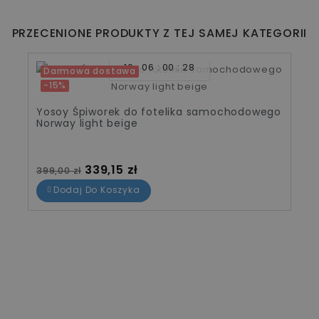
PRZECENIONE PRODUKTY Z TEJ SAMEJ KATEGORII
10
06
00
28
Darmowa dostawa
-15%
Yosoy Śpiworek do fotelika samochodowego
Norway light beige
Cena standardowa
Cena
339,15 zł
399,00 zł
Dodaj Do Koszyka