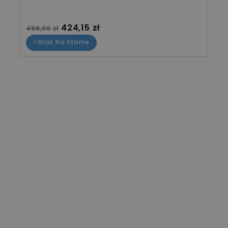
Cena standardowa
Cena
424,15 zł
499,00 zł
Brak Na Stanie