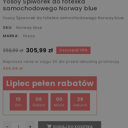
Yosoy Śpiworek do fotelika
samochodowego Norway blue
Yosoy Śpiworek do fotelika samochodowego Norway blue
SKU:
Norway blue
MARKA:
Yosoy
305,99 zł
359,99 zł
Oszczędź 15%
Najniższa cena w ciągu 30 dni przed aktualną promocją:
305,99 zł
Lipiec pełen rabatów
10
06
00
28
Dni
Godzin
Minut
Sekund
-
+

DODAJ DO KOSZYKA