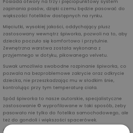
Posiada otwory na trzy i pięciopunktowy system
zapinania pasów, dzięki czemu będzie pasować do
większości fotelików dostępnych na rynku.
Mięciutki, wysokiej jakości, oddychający plusz
zastosowany wewnątrz śpiworka, pozwoli na to, aby
dziecko poczuło się komfortowo i przytulnie.
Zewnętrzna warstwa została wykonana z
przyjemnego w dotyku, pikowanego velvetu.
Suwak umożliwia swobodne rozpinanie śpiworka, co
pozwala na bezproblemowe zakrycie oraz odkrycie
dziecka, nie przeszkadzając mu w słodkim śnie,
kontrolując przy tym temperaturę ciała.
Spód śpiworka to nasze autorskie, specjalistyczne
zastosowanie © wyprofilowane w taki sposób, żeby
pasowało nie tylko do fotelika samochodowego, ale
też do gondoli i większości spacerówek.
Śpiworek posiada kapturek z uroczymi uszkami,