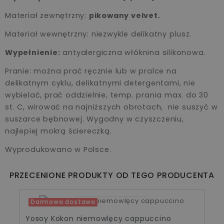
Materiał zewnętrzny:
pikowany velvet.
Materiał wewnętrzny: niezwykle delikatny plusz.
Wypełnienie:
antyalergiczna włóknina silikonowa.
Pranie: można prać ręcznie lub w pralce na
delikatnym cyklu, delikatnymi detergentami, nie
wybielać, prać oddzielnie, temp. prania max. do 30
st. C, wirować na najniższych obrotach, nie suszyć w
suszarce bębnowej. Wygodny w czyszczeniu,
najlepiej mokrą ściereczką.
Wyprodukowano w Polsce.
PRZECENIONE PRODUKTY OD TEGO PRODUCENTA
10
06
00
28
Darmowa dostawa
-15%
Yosoy Kokon niemowlęcy cappuccino