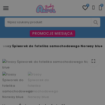
0
0
PROMOCJE MIESIĄCA
Yosoy Śpiworek do fotelika samochodowego Norway blue
fullscreen
fullscreen