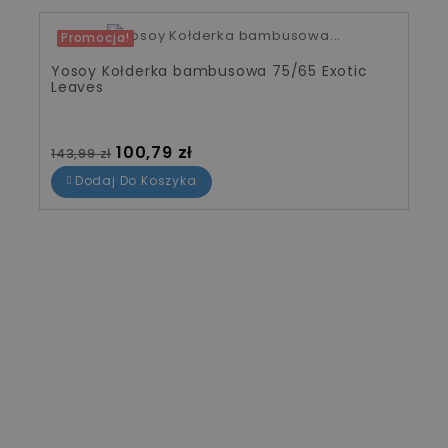
Promocja!
-30%
Yosoy Kołderka bambusowa 75/65 Exotic
Leaves
Cena standardowa
Cena
100,79 zł
143,99 zł
Dodaj Do Koszyka