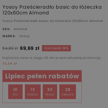
Yosoy Prześcieradło basic do łóżeczka
120x60cm Almond
Yosoy Prześcieradło basic do łóżeczka 120x60cm Almond
SKU:
Almond
MARKA:
Yosoy
69,69 zł
84,99 zł
Oszczędź 18%
Najniższa cena w ciągu 30 dni przed aktualną promocją:
72,24 zł
Lipiec pełen rabatów
01
13
53
27
Dni
Godzin
Minut
Sekund