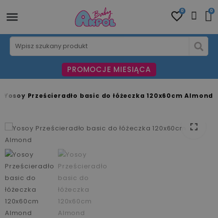
0
0
PROMOCJE MIESIĄCA
Yosoy Prześcieradło basic do łóżeczka 120x60cm Almond
fullscreen
fullscreen