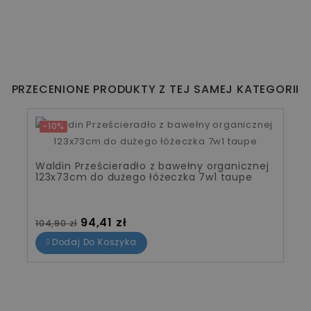
PRZECENIONE PRODUKTY Z TEJ SAMEJ KATEGORII
-10%
Waldin Prześcieradło z bawełny organicznej
123x73cm do dużego łóżeczka 7w1 taupe
Cena standardowa
Cena
94,41 zł
104,90 zł
Dodaj Do Koszyka