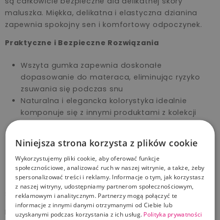
są całkowicie bezpieczne dla delikatnej skóry
maluszka. Miękka, delikatna i elastyczna dzianina
zapewnia spokojny sen i komfortowy odpoczynek.
Praktyczne i Bezpieczne Rozwiązania
Wszyta gumka zapewnia doskonałe
dopasowanie do materaca, eliminując ryzyko
zsuwania się podczas snu
Naturalna i elegancka kolorystyka idealnie
komponuje się z innymi produktami z kolekcji
YOSOY
Wyjątkowa miękkość materiału gwarantuje
Niniejsza strona korzysta z plików cookie
komfortowy sen każdej nocy
Wykorzystujemy pliki cookie, aby oferować funkcje
Bezpieczeństwo i trwałość potwierdzone
społecznościowe, analizować ruch w naszej witrynie, a także, żeby
restrykcyjnymi standardami jakości
spersonalizować treści i reklamy. Informacje o tym, jak korzystasz
z naszej witryny, udostępniamy partnerom społecznościowym,
Stylowy Dodatek do Dziecięcego Pokoju
reklamowym i analitycznym. Partnerzy mogą połączyć te
informacje z innymi danymi otrzymanymi od Ciebie lub
Prześcieradło doskonale uzupełni wystrój pokoju
uzyskanymi podczas korzystania z ich usług.
Polityka prywatności