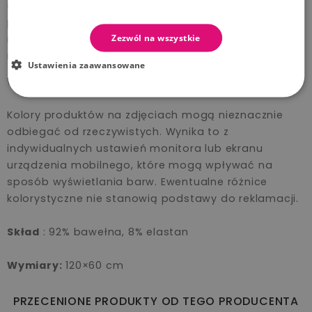
dziecięcego, dodając mu świeżości i elegancji. W
połączeniu z rożkiem z kolekcji basic, stworzy
Zezwól na wszystkie
niepowtarzalny komplet, który zachwyci zarówno
rodziców, jak i maluchy.
Ustawienia zaawansowane
Ważna informacja:
Kolory produktów na zdjęciach mogą nieznacznie
odbiegać od rzeczywistych. Wynika to z
indywidualnych ustawień monitora lub ekranu
urządzenia mobilnego, które mogą wpływać na
sposób wyświetlania barw. Ewentualne różnice
kolorystyczne nie stanowią podstawy do reklamacji.
Skład
: 92% bawełna, 8% elastan
Wymiary:
120×60 cm
PRZECENIONE PRODUKTY OD TEGO PRODUCENTA