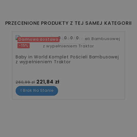
PRZECENIONE PRODUKTY Z TEJ SAMEJ KATEGORII
0
0
0
0
Darmowa dostawa
-15%
Baby in World Komplet Pościeli Bambusowej
z wypełnieniem Traktor
Cena standardowa
Cena
221,84 zł
260,99 zł
Brak Na Stanie