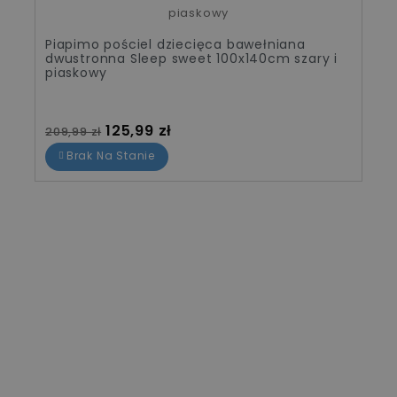
Piapimo pościel dziecięca bawełniana
dwustronna Sleep sweet 100x140cm szary i
piaskowy
Cena standardowa
Cena
125,99 zł
209,99 zł
Brak Na Stanie