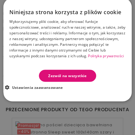
Jest jeszcze coś: dwustronny charakter pościeli. Dwa
Niniejsza strona korzysta z plików cookie
różne kolory idealnie wpasują się w kolorystykę
pokoju. Ponadto poszewki mają wyhaftowane logo
Wykorzystujemy pliki cookie, aby oferować funkcje
społecznościowe, analizować ruch w naszej witrynie, a także, żeby
pszczółki.
spersonalizować treści i reklamy. Informacje o tym, jak korzystasz
Zestaw składa się z poszewki na poduszkę (40x60
z naszej witryny, udostępniamy partnerom społecznościowym,
reklamowym i analitycznym. Partnerzy mogą połączyć te
cm) i na kołdrę (70x100 cm)
informacje z innymi danymi otrzymanymi od Ciebie lub
uzyskanymi podczas korzystania z ich usług.
Polityka prywatności
Skład: 100% bawełny satynowej
Zasady pielęgnacji: można prać w pralce w 40°,
suszyć na płasko, można prasować w temperaturze
Zezwól na wszystkie
do 150°, nie czyścić chemicznie, nie wybielać.
Ustawienia zaawansowane
Wyprodukowano w Polsce
PRZECENIONE PRODUKTY OD TEGO PRODUCENTA
Promocja!
-40%