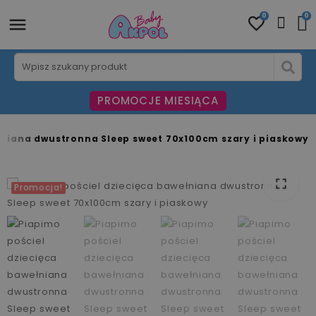
0
0
PROMOCJE MIESIĄCA
łniana dwustronna Sleep sweet 70x100cm szary i piaskowy
fullscreen
fullscreen
fullscreen
fullscreen
Promocja!