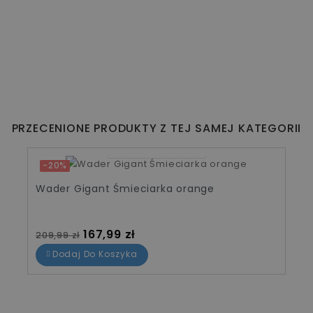
PRZECENIONE PRODUKTY Z TEJ SAMEJ KATEGORII
07
12
29
41
-20%
Wader Gigant Śmieciarka orange
Cena standardowa
Cena
167,99 zł
209,99 zł
Dodaj Do Koszyka