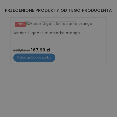
PRZECENIONE PRODUKTY OD TEGO PRODUCENTA
07
12
29
41
-20%
Wader Gigant Śmieciarka orange
Cena standardowa
Cena
167,99 zł
209,99 zł
Dodaj Do Koszyka