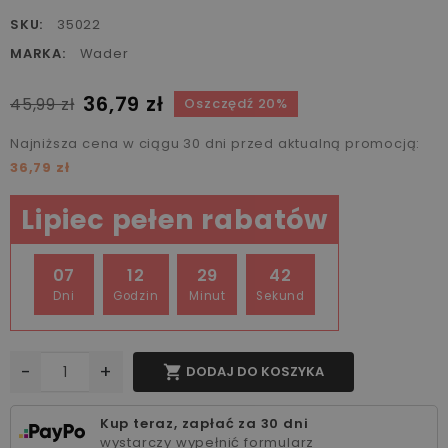
SKU:
35022
MARKA:
Wader
36,79 zł
45,99 zł
Oszczędź 20%
Najniższa cena w ciągu 30 dni przed aktualną promocją:
36,79 zł
Lipiec pełen rabatów
07
12
29
41
Dni
Godzin
Minut
Sekund
-
+

DODAJ DO KOSZYKA
Kup teraz, zapłać za 30 dni
wystarczy wypełnić formularz