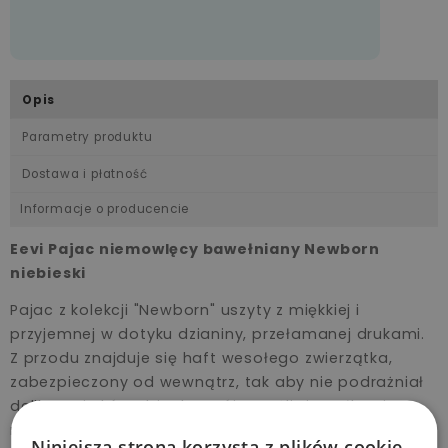
Opis
Parametry produktu
Dostawa i płatność
Informacje o producencie
Eevi Pajac niemowlęcy bawełniany Newborn
niebieski
Pajac z kolekcji "Newborn" uszyty z miękkiej i
przyjemnej w dotyku dzianiny, przełamanej drukami.
Z przodu znajduje się haft wesołego zwierzątka,
zabezpieczony od wewnątrz, tak aby nie podrażniał
delikatnej skóry dziecka. Krój umożliwia całkowite
rozpięcie, przez co ubranko jest funkcjonalne i
Niniejsza strona korzysta z plików cookie