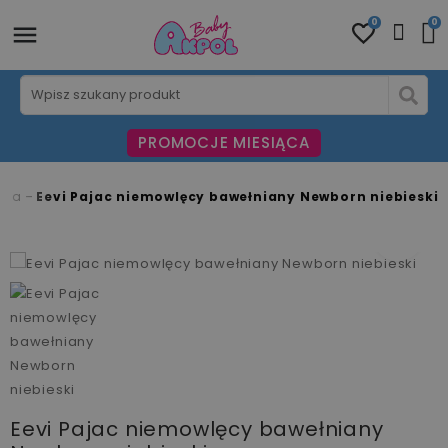
0
0
PROMOCJE MIESIĄCA
lęca
Eevi Pajac niemowlęcy bawełniany Newborn niebieski
fullscreen
Eevi Pajac niemowlęcy bawełniany