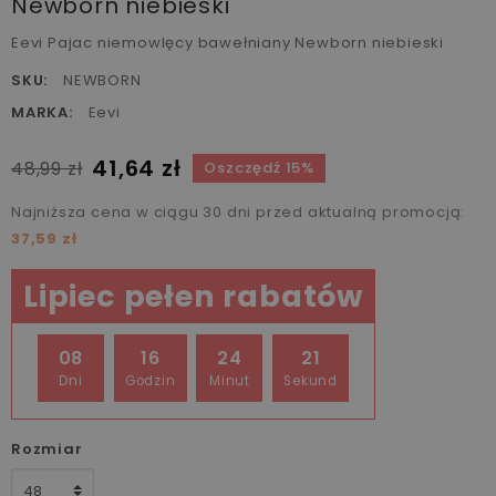
Newborn niebieski
Eevi Pajac niemowlęcy bawełniany Newborn niebieski
SKU:
NEWBORN
MARKA:
Eevi
41,64 zł
48,99 zł
Oszczędź 15%
Najniższa cena w ciągu 30 dni przed aktualną promocją:
37,59 zł
Lipiec pełen rabatów
08
16
24
20
Dni
Godzin
Minut
Sekund
Rozmiar