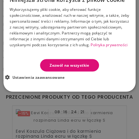
wygodne. Wykończony miękką lamówką. Rękawki
zakończone są mankietami drukowanymi w delikatny
Wykorzystujemy pliki cookie, aby oferować funkcje
społecznościowe, analizować ruch w naszej witrynie, a także, żeby
wzór. Napki użyte w naszych wyrobach nie zawierają
spersonalizować treści i reklamy. Informacje o tym, jak korzystasz
niklu. Wyprodukowany w Polsce, posiada certyfikat
z naszej witryny, udostępniamy partnerom społecznościowym,
"Bezpieczny dla dziecka". 100% bawełna
reklamowym i analitycznym. Partnerzy mogą połączyć te
informacje z innymi danymi otrzymanymi od Ciebie lub
Do produkcji używane są tylko wysokiej jakości
uzyskanymi podczas korzystania z ich usług.
Polityka prywatności
dzianiny bawełniane z surowców badanych pod
względem bezpieczeństwa dla dziecka.
Zezwól na wszystkie
Dostępny w rozmiarach 46-62
Ustawienia zaawansowane
Skład: 100% bawełna
PRZECENIONE PRODUKTY OD TEGO PRODUCENTA
08
16
24
20
-15%
Eevi Koszula Ciążowa i do karmienia
rozpinana Linda ecru w łączkę S