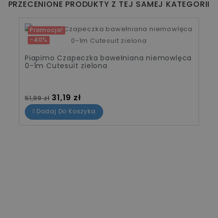
PRZECENIONE PRODUKTY Z TEJ SAMEJ KATEGORII
Promocja!
-40%
Piapimo Czapeczka bawełniana niemowlęca
0-1m Cutesuit zielona
Cena standardowa
Cena
31,19 zł
51,99 zł
Dodaj Do Koszyka