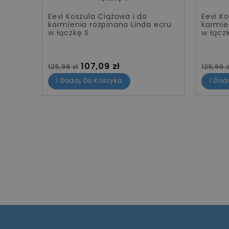
Eevi Koszula Ciążowa i do
Eevi K
 ecru
karmienia rozpinana Linda ecru
karmie
w łączkę S
w łącz
Cena standardowa
Cena
Cena 
107,09 zł
125,99 zł
125,99 z
Dodaj Do Koszyka
Dod