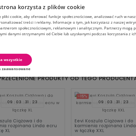
strona korzysta z plików cookie
pliki cookie, aby oferować funkcje społecznościowe, analizować ruch w nasze
bębnowej – to przedłuży trwałość produktu.
rsonalizować treści i reklamy. Informacje o tym, jak korzystasz z naszej witry
artnerom społecznościowym, reklamowym i analitycznym. Partnerzy mogą p
nymi danymi otrzymanymi od Ciebie lub uzyskanymi podczas korzystania z ich
 Wszystkie nasze produkty tworzymy z myślą o bezpiecze
y tak, aby codzienne karmienie było proste i komfortow
a wszystkie
ę świetnie.
a zaawansowane
PRZECENIONE PRODUKTY OD TEGO PRODUCENT
-15%
09
03
31
22
09
03
31
22
oszula Ciążowa i do
Eevi Koszula Ciążowa i do
nia rozpinana Linda ecru
karmienia rozpinana Linda
kę XL
w łączkę XXL