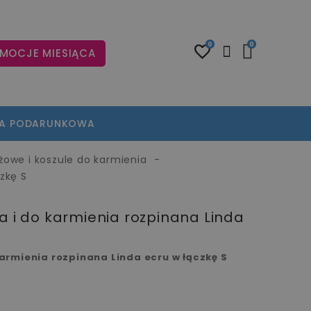
0
0
MOCJE MIESIĄCA
TA PODARUNKOWA
ążowe i koszule do karmienia
zkę S
a i do karmienia rozpinana Linda
karmienia rozpinana Linda ecru w łączkę S