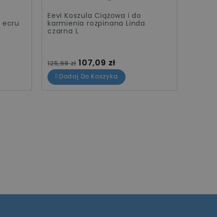
Eevi Koszula Ciążowa i do
Eevi K
 ecru
karmienia rozpinana Linda
karmie
czarna L
czarn
Cena standardowa
Cena
Cena
107,09 zł
125,99 zł
125,99 
Dodaj Do Koszyka
Dod