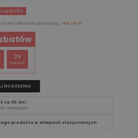
czędź 15%
ni przed aktualną promocją:
100,79 zł
rabatów
22
t
Sekund
J DO KOSZYKA
ć za 30 dni
ić formularz
tego produktu w sklepach stacjonarnych