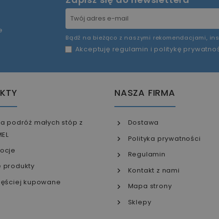
e
Bądź na bieżąco z naszymi rekomendacjami, ins
Akceptuję
regulamin
i
politykę prywatno
KTY
NASZA FIRMA
a podróż małych stóp z
Dostawa
MEL
Polityka prywatności
ocje
Regulamin
 produkty
Kontakt z nami
ęściej kupowane
Mapa strony
Sklepy