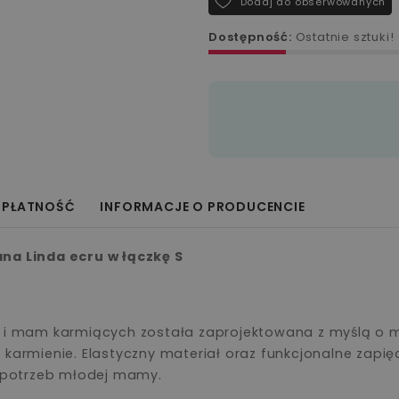
Dodaj do obserwowanych
Dostępność:
Ostatnie sztuki!
 PŁATNOŚĆ
INFORMACJE O PRODUCENCIE
ana Linda ecru w łączkę S
ży i mam karmiących została zaprojektowana z myślą 
 karmienie. Elastyczny materiał oraz funkcjonalne zapię
i potrzeb młodej mamy.