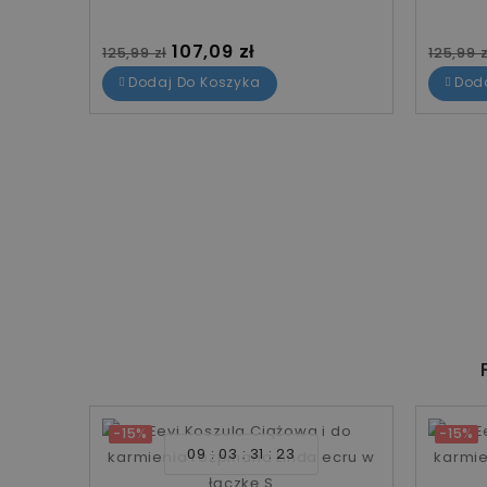
Cena standardowa
Cena
Cena 
107,09 zł
125,99 zł
125,99 z
Dodaj Do Koszyka
Dod
-15%
-15%
09
03
31
22