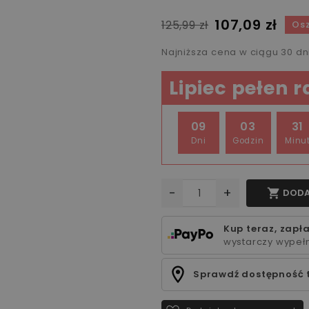
107,09 zł
125,99 zł
Osz
Najniższa cena w ciągu 30 d
Lipiec pełen 
09
03
31
Dni
Godzin
Minu
-
+

DODA
Kup teraz, zapła
wystarczy wypełn
Sprawdź dostępność 