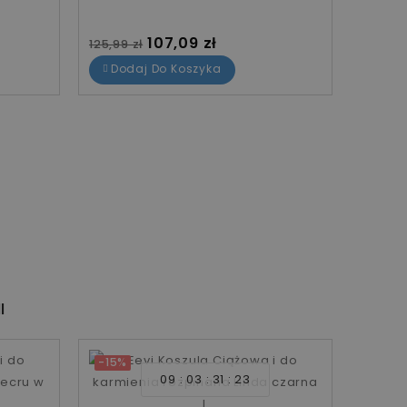
Cena standardowa
Cena
Cena
107,09 zł
125,99 zł
125,99 
Dodaj Do Koszyka
Dod
I
-15%
-15%
09
03
31
22