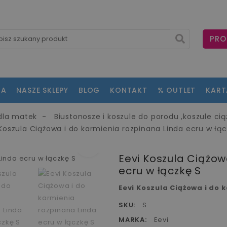
PRO
NA
NASZE SKLEPY
BLOG
KONTAKT
% OUTLET
KAR
 dla matek
Biustonosze i koszule do porodu ,koszule ci
 Koszula Ciążowa i do karmienia rozpinana Linda ecru w łąc
fullscreen
fullscreen
fullscreen
fullscreen
fullscreen
fullscreen
fullscreen
Eevi Koszula Ciążow
ecru w łączkę S
Eevi Koszula Ciążowa i do 
SKU:
S
MARKA:
Eevi