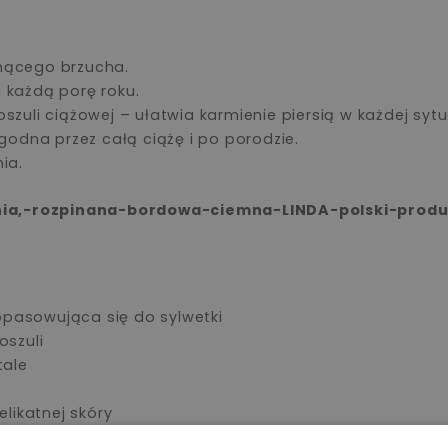
snącego brzucha.
a każdą porę roku.
szuli ciążowej – ułatwia karmienie piersią w każdej sytua
odna przez całą ciążę i po porodzie.
ia.
opasowująca się do sylwetki
oszuli
tale
likatnej skóry