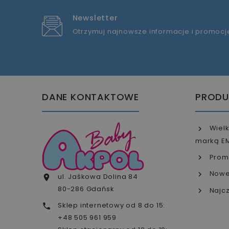
Newsletter
Otrzymuj najnowsze informacje i promocj
DANE KONTAKTOWE
PRODU
Wielk
marką E
Prom
Nowe
ul. Jaśkowa Dolina 84

80-286 Gdańsk
Najcz
Sklep internetowy od 8 do 15:

+48 505 961 959