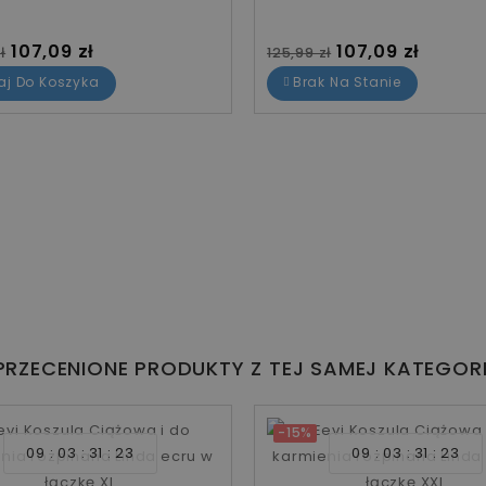
standardowa
Cena
Cena standardowa
Cena
107,09 zł
107,09 zł
ł
125,99 zł
aj Do Koszyka
Brak Na Stanie
PRZECENIONE PRODUKTY Z TEJ SAMEJ KATEGORI
-15%
09
03
31
22
09
03
31
22