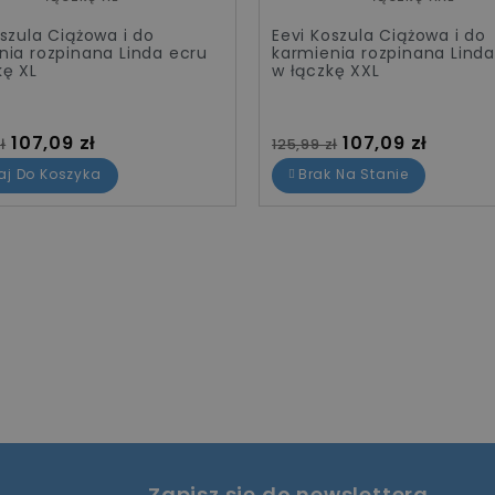
oszula Ciążowa i do
Eevi Koszula Ciążowa i do
nia rozpinana Linda ecru
karmienia rozpinana Linda
kę XL
w łączkę XXL
standardowa
Cena
Cena standardowa
Cena
107,09 zł
107,09 zł
ł
125,99 zł
aj Do Koszyka
Brak Na Stanie
Zapisz się do newslettera