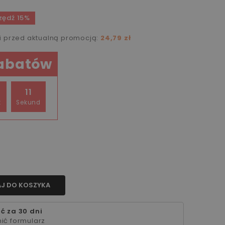
zędź 15%
ni przed aktualną promocją:
24,79 zł
rabatów
10
t
Sekund
J DO KOSZYKA
ć za 30 dni
ić formularz