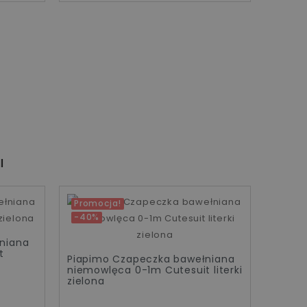
I
Promocja!
Promo
-40%
-40%
niana
t
Piapimo Czapeczka bawełniana
Piapi
niemowlęca 0-1m Cutesuit literki
niemow
zielona
różow