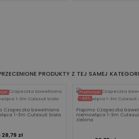
PRZECENIONE PRODUKTY Z TEJ SAMEJ KATEGORI
cja!
Promocja!
-40%
o Czapeczka bawełniana
Piapimo Czapeczka baweł
lęca 1-3m Cutesuit biała
niemowlęca 1-3m Cutesui
zielona
standardowa
Cena
28,79 zł
ł