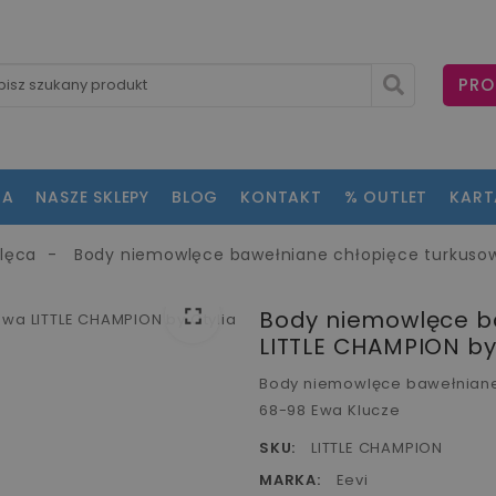
PRO
NA
NASZE SKLEPY
BLOG
KONTAKT
% OUTLET
KAR
wlęca
Body niemowlęce bawełniane chłopięce turkusow
fullscreen
Body niemowlęce b
LITTLE CHAMPION by
Body niemowlęce bawełniane 
68-98 Ewa Klucze
SKU:
LITTLE CHAMPION
MARKA:
Eevi