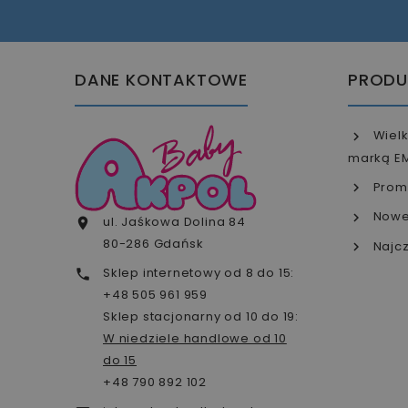
DANE KONTAKTOWE
PRODU
Wielk
marką E
Prom
Nowe
ul. Jaśkowa Dolina 84

80-286 Gdańsk
Najcz
Sklep internetowy od 8 do 15:

+48 505 961 959
Sklep stacjonarny od 10 do 19:
W niedziele handlowe od 10
do 15
+48 790 892 102