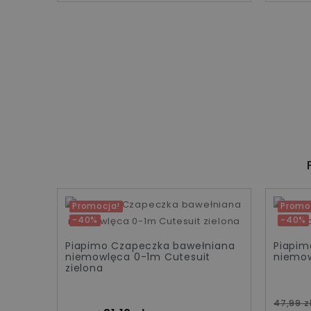
Promocja!
Promo
-40%
-40%
iana
Piapimo Czapeczka bawełniana
Piapim
niemowlęca 0-1m Cutesuit
niemow
zielona
Cena 
47,99 z