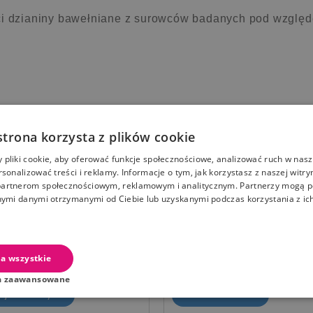
ści dzianiny bawełniane z surowców badanych pod wzglę
PRZECENIONE PRODUKTY OD TEGO PRODUCENT
strona korzysta z plików cookie
-15%
pliki cookie, aby oferować funkcje społecznościowe, analizować ruch w nasze
09
22
54
10
09
22
54
10
rsonalizować treści i reklamy. Informacje o tym, jak korzystasz z naszej witry
artnerom społecznościowym, reklamowym i analitycznym. Partnerzy mogą p
nymi danymi otrzymanymi od Ciebie lub uzyskanymi podczas korzystania z ich
oszula Ciążowa i do
Eevi Koszula Ciążowa i do
nia rozpinana Linda ecru
karmienia rozpinana Linda
kę XL
w łączkę XXL
a wszystkie
standardowa
Cena
Cena standardowa
Cena
107,09 zł
107,09 zł
ł
125,99 zł
a zaawansowane
aj Do Koszyka
Brak Na Stanie