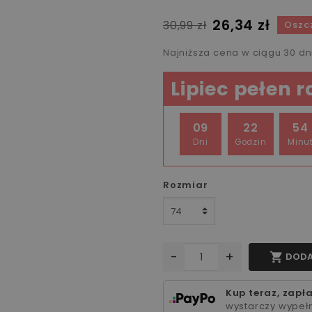
26,34 zł
30,99 zł
Oszc
Najniższa cena w ciągu 30 d
Lipiec pełen 
09
22
54
Dni
Godzin
Minu
Rozmiar
-
+

DODA
Kup teraz, zapła
wystarczy wypełn