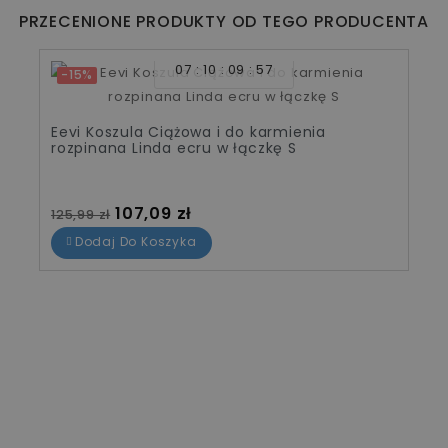
PRZECENIONE PRODUKTY OD TEGO PRODUCENTA
07
10
09
57
-15%
Eevi Koszula Ciążowa i do karmienia
rozpinana Linda ecru w łączkę S
Cena standardowa
Cena
107,09 zł
125,99 zł
Dodaj Do Koszyka