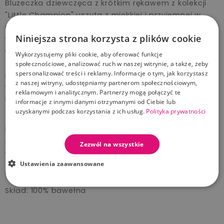
Bluzeczka dziewczęca z krótkim rękawem z kolekcji
"Little Champion" uszyta z miękkiej i przyjemnej w
dotyku dzianiny. Z przodu znajduje się nadruk
Niniejsza strona korzysta z plików cookie
wykonany farbami ekologicznymi z efektem żelu. Krój
umożliwia całkowite rozpięcie, przez co ubranko jest
Wykorzystujemy pliki cookie, aby oferować funkcje
funkcjonalne i wygodne. Przy szyjce wykończony
społecznościowe, analizować ruch w naszej witrynie, a także, żeby
spersonalizować treści i reklamy. Informacje o tym, jak korzystasz
miękkim ściągaczem. Napki użyte w naszych
z naszej witryny, udostępniamy partnerom społecznościowym,
wyrobach nie zawierają niklu. Wyprodukowany w
reklamowym i analitycznym. Partnerzy mogą połączyć te
Polsce, posiada certyfikat "Bezpieczny dla dziecka". Z
informacje z innymi danymi otrzymanymi od Ciebie lub
tej serii można dokupić również inne ubranka.
uzyskanymi podczas korzystania z ich usług.
Polityka prywatności
Do produkcji używane są tylko wysokiej jakości
dzianiny bawełniane z surowców badanych pod
Zezwól na wszystkie
względem bezpieczeństwa dla dziecka.
Ustawienia zaawansowane
Dostępna w rozmiarach 68-86
Skład: 100% bawełna