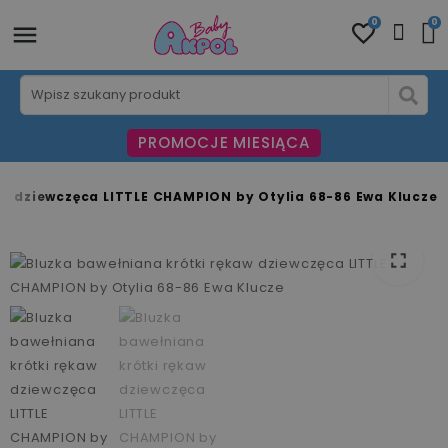
0
0
PROMOCJE MIESIĄCA
aw dziewczęca LITTLE CHAMPION by Otylia 68-86 Ewa Klucze
fullscreen
fullscreen