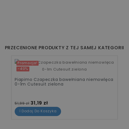
PRZECENIONE PRODUKTY Z TEJ SAMEJ KATEGORII
Promocja!
-40%
Piapimo Czapeczka bawełniana niemowlęca
0-1m Cutesuit zielona
Cena standardowa
Cena
31,19 zł
51,99 zł
Dodaj Do Koszyka