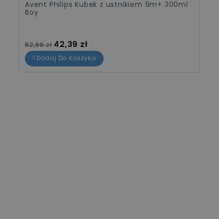
Avent Philips Kubek z ustnikiem 9m+ 300ml
Boy
Cena standardowa
Cena
42,39 zł
52,99 zł
Dodaj Do Koszyka