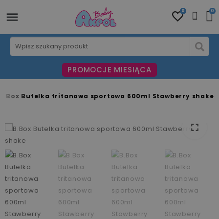
0
0
PROMOCJE MIESIĄCA
B.Box Butelka tritanowa sportowa 600ml Stawberry shake
fullscreen
fullscreen
fullscreen
fullscreen
fullscreen
fullscreen