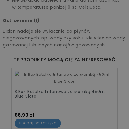
Nie wkładać butelek z tritanu do zamrażalnika,
w temperaturze poniżej 0 st. Celsjusza.
Ostrzezenie (!)
Bidon nadaje się wyłącznie do płynów
niegazowanych, np. wody czy soku. Nie wlewać wody
gazowanej lub innych napojów gazowanych.
TE PRODUKTY MOGĄ CIĘ ZAINTERESOWAĆ
B.Box Butelka tritanowa ze słomką 450ml
Blue Slate
Cena
86,99 zł
Dodaj Do Koszyka