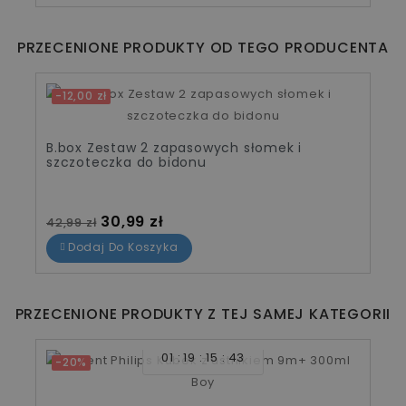
PRZECENIONE PRODUKTY OD TEGO PRODUCENTA
-12,00 zł
B.box Zestaw 2 zapasowych słomek i
szczoteczka do bidonu
Cena standardowa
Cena
30,99 zł
42,99 zł
Dodaj Do Koszyka
PRZECENIONE PRODUKTY Z TEJ SAMEJ KATEGORII
01
19
15
42
-20%