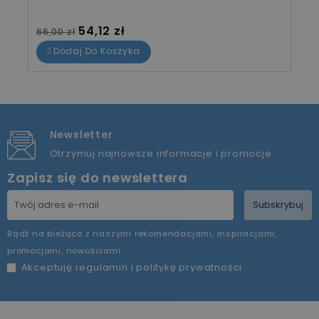
Cena standardowa
Cena
54,12 zł
66,00 zł
Dodaj Do Koszyka
Newsletter
Otrzymuj najnowsze informacje i promocje
Zapisz się do newslettera
Subskrybuj
Bądź na bieżąco z naszymi rekomendacjami, inspiracjami,
promocjami, nowościami.
Akceptuję
regulamin
i
politykę prywatności
.