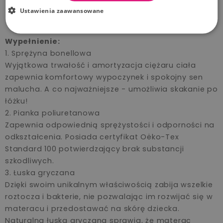
Ustawienia zaawansowane
Wypełnienie:
1. Sprężyna bonellowa
Wyjątkowa trwałość i amortyzacja ciężaru ciała
zapewnia komfortowy wypoczynek i spokojny sen
malucha. A co najważniejsze - umożliwia skakanie po
łóżku!
2. Pianka poliuretanowa
Zapewnia odpowiednią sprężystości i odporności na
odkształcenia. Posiada certyfikat Oëko-Tex
Standard 100 potwierdzający brak substancji
szkodliwych.
3. Łuska gryczana
Dzięki swoim unikalnym właściwością zabija wszelkie
roztocza i bakterie, nie pozwalając im rozwijać się w
materacu i przedostawać na skórę dziecka.
Naturalna łuska gryczana sprawia, że materac