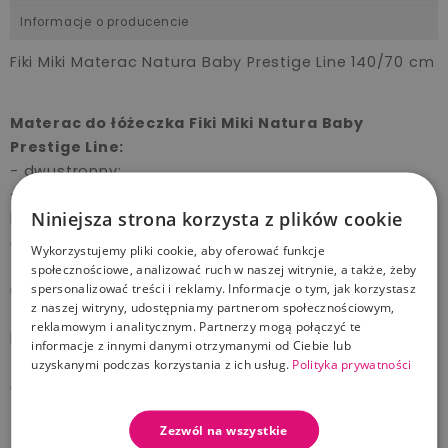
Informacje o producencie
Fiki Miki Materac Natura Baby Prestige Line 140/70 cm
Materac do łóżeczka Fiki Miki Natura Baby
Prestige Line:
- dwustronny;
- antyalergiczny - dzięki przeciwroztoczowym i
Niniejsza strona korzysta z plików cookie
bakteriostatycznym właściwością ogranicza
ekspozycję na wszelkie alergeny;
Wykorzystujemy pliki cookie, aby oferować funkcje
- stosowany przy rehabilitacji wielu schorzeń ruchu,
społecznościowe, analizować ruch w naszej witrynie, a także, żeby
spersonalizować treści i reklamy. Informacje o tym, jak korzystasz
układu nerwowego czy też profilaktycznie;
z naszej witryny, udostępniamy partnerom społecznościowym,
- zapobiega wadom postawy i przeciążeniom
reklamowym i analitycznym. Partnerzy mogą połączyć te
kręgosłupa
informacje z innymi danymi otrzymanymi od Ciebie lub
- wspomaga leczenie alergii na roztocza kurzu
uzyskanymi podczas korzystania z ich usług.
Polityka prywatności
domowego;
- pomaga zapobiegać zaburzeniom snu;
Zezwól na wszystkie