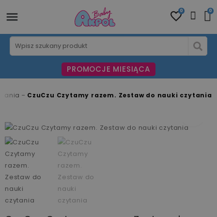
0
0
PROMOCJE MIESIĄCA
pisania
CzuCzu Czytamy razem. Zestaw do nauki czytania
fullscreen
fullscreen