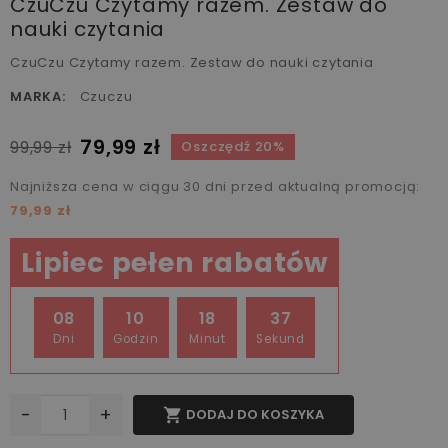
CzuCzu Czytamy razem. Zestaw do
nauki czytania
CzuCzu Czytamy razem. Zestaw do nauki czytania
MARKA:
Czuczu
79,99 zł
99,99 zł
Oszczędź 20%
Najniższa cena w ciągu 30 dni przed aktualną promocją:
79,99 zł
Lipiec pełen rabatów
08
10
18
36
Dni
Godzin
Minut
Sekund
-
+

DODAJ DO KOSZYKA