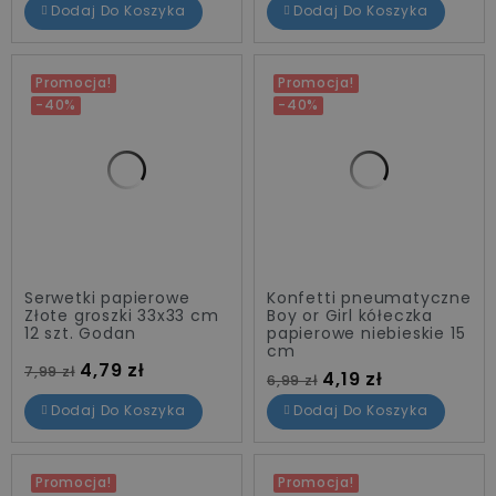
Dodaj Do Koszyka
Dodaj Do Koszyka
Promocja!
Promocja!
-40%
-40%
Serwetki papierowe
Konfetti pneumatyczne
Złote groszki 33x33 cm
Boy or Girl kółeczka
12 szt. Godan
papierowe niebieskie 15
cm
Cena standardowa
Cena
4,79 zł
7,99 zł
Cena standardowa
Cena
4,19 zł
6,99 zł
Dodaj Do Koszyka
Dodaj Do Koszyka
Promocja!
Promocja!