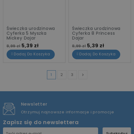
Świeczka urodzinowa
Świeczka urodzinowa
Cyferka 5 Myszka
Cyferka 8 Princess
Mickey Dajar
Dajar
Cena standardowa
Cena
Cena standardowa
Cena
5,39 zł
5,39 zł
8,99 zł
8,99 zł
Dodaj Do Koszyka
Dodaj Do Koszyka
1
2
3

Następny
Newsletter
Otrzymuj najnowsze informacje i promocje
Zapisz się do newslettera
Subskrybuj