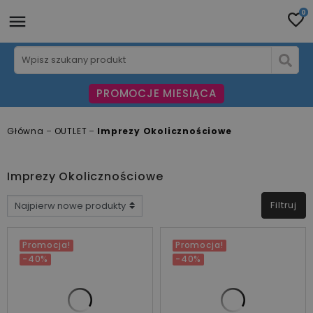
0
PROMOCJE MIESIĄCA
Główna
OUTLET
Imprezy Okolicznościowe
Imprezy Okolicznościowe
Filtruj
CENA
Promocja!
Promocja!
-40%
-40%
zł
zł
PRODUCENCI