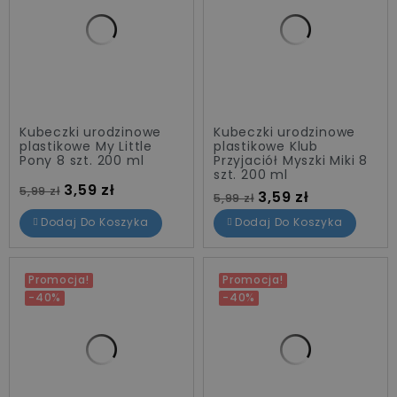
Kubeczki urodzinowe
Kubeczki urodzinowe
plastikowe My Little
plastikowe Klub
Pony 8 szt. 200 ml
Przyjaciół Myszki Miki 8
szt. 200 ml
Cena standardowa
Cena
3,59 zł
5,99 zł
Cena standardowa
Cena
3,59 zł
5,99 zł
Dodaj Do Koszyka
Dodaj Do Koszyka
Promocja!
Promocja!
-40%
-40%