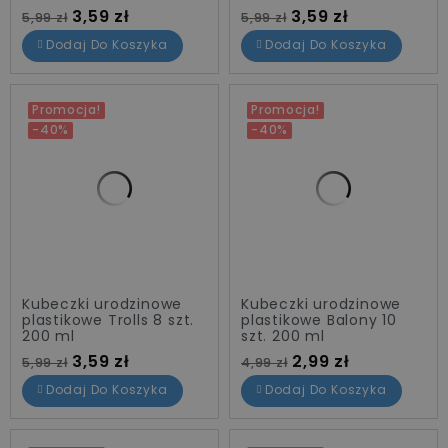
Cena standardowa
Cena
Cena standardowa
Cena
3,59 zł
3,59 zł
5,99 zł
5,99 zł
Dodaj Do Koszyka
Dodaj Do Koszyka
Promocja!
Promocja!
-40%
-40%
Kubeczki urodzinowe
Kubeczki urodzinowe
plastikowe Trolls 8 szt.
plastikowe Balony 10
200 ml
szt. 200 ml
Cena standardowa
Cena
Cena standardowa
Cena
3,59 zł
2,99 zł
5,99 zł
4,99 zł
Dodaj Do Koszyka
Dodaj Do Koszyka