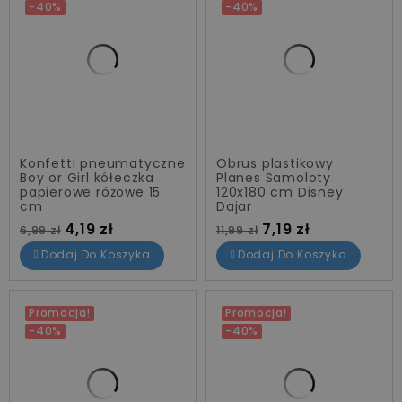
-40%
-40%
Konfetti pneumatyczne
Obrus plastikowy
Boy or Girl kółeczka
Planes Samoloty
papierowe różowe 15
120x180 cm Disney
cm
Dajar
Cena standardowa
Cena
Cena standardowa
Cena
4,19 zł
7,19 zł
6,99 zł
11,99 zł
Dodaj Do Koszyka
Dodaj Do Koszyka
Promocja!
Promocja!
-40%
-40%