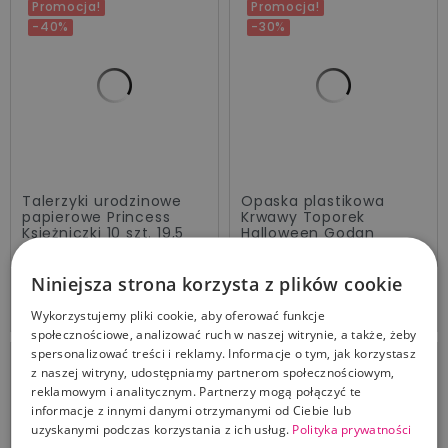
Promocja!
Promocja!
-40%
-30%
Talerzyki urodzinowe
Opaska plastikowa
papierowe Princess
Krwawy Toporek
Księżniczki 10 szt. 19,5
Halloween Godan
cm Dajar
Cena standardowa
Cena
8,39 zł
11,99 zł
Cena standardowa
Cena
3,90 zł
6,50 zł
Niniejsza strona korzysta z plików cookie
Dodaj Do Koszyka
Dodaj Do Koszyka
Wykorzystujemy pliki cookie, aby oferować funkcje
społecznościowe, analizować ruch w naszej witrynie, a także, żeby
spersonalizować treści i reklamy. Informacje o tym, jak korzystasz
Promocja!
Promocja!
z naszej witryny, udostępniamy partnerom społecznościowym,
-30%
-40%
reklamowym i analitycznym. Partnerzy mogą połączyć te
informacje z innymi danymi otrzymanymi od Ciebie lub
uzyskanymi podczas korzystania z ich usług.
Polityka prywatności