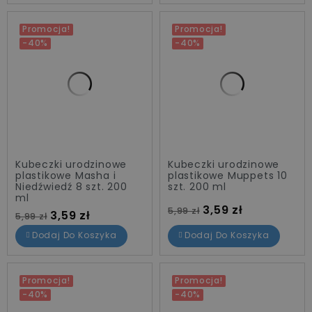
Promocja!
Promocja!
-40%
-40%
Kubeczki urodzinowe
Kubeczki urodzinowe
plastikowe Masha i
plastikowe Muppets 10
Niedźwiedź 8 szt. 200
szt. 200 ml
ml
Cena standardowa
Cena
3,59 zł
5,99 zł
Cena standardowa
Cena
3,59 zł
5,99 zł
Dodaj Do Koszyka
Dodaj Do Koszyka
Promocja!
Promocja!
-40%
-40%