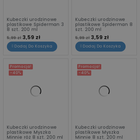
Kubeczki urodzinowe
Kubeczki urodzinowe
plastikowe Spiderman 3
plastikowe Spiderman 8
8 szt. 200 ml
szt. 200 ml
Cena standardowa
Cena
Cena standardowa
Cena
3,59 zł
3,59 zł
5,99 zł
5,99 zł
Dodaj Do Koszyka
Dodaj Do Koszyka
Promocja!
Promocja!
-40%
-40%
Kubeczki urodzinowe
Kubeczki urodzinowe
plastikowe Myszka
plastikowe Myszka
Minnie róż 8 szt. 200 ml
Minnie 8 szt. 200 ml