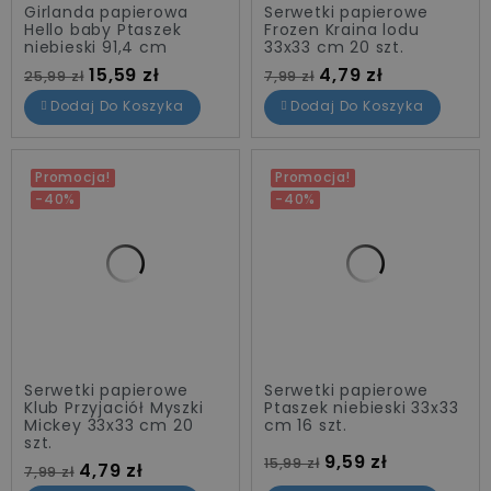
Girlanda papierowa
Serwetki papierowe
Hello baby Ptaszek
Frozen Kraina lodu
niebieski 91,4 cm
33x33 cm 20 szt.
Cena standardowa
Cena
Cena standardowa
Cena
15,59 zł
4,79 zł
25,99 zł
7,99 zł
Dodaj Do Koszyka
Dodaj Do Koszyka
Promocja!
Promocja!
-40%
-40%
Serwetki papierowe
Serwetki papierowe
Klub Przyjaciół Myszki
Ptaszek niebieski 33x33
Mickey 33x33 cm 20
cm 16 szt.
szt.
Cena standardowa
Cena
9,59 zł
15,99 zł
Cena standardowa
Cena
4,79 zł
7,99 zł