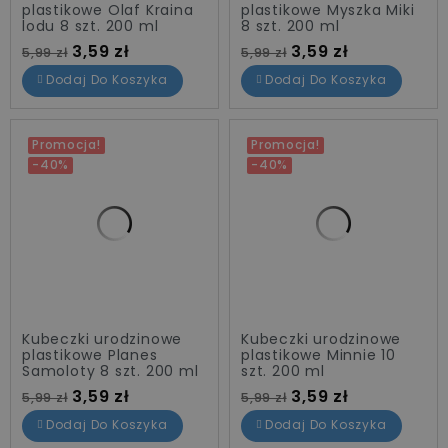
plastikowe Olaf Kraina
plastikowe Myszka Miki
lodu 8 szt. 200 ml
8 szt. 200 ml
Cena standardowa
Cena
Cena standardowa
Cena
3,59 zł
3,59 zł
5,99 zł
5,99 zł
Dodaj Do Koszyka
Dodaj Do Koszyka
Promocja!
Promocja!
-40%
-40%
Kubeczki urodzinowe
Kubeczki urodzinowe
plastikowe Planes
plastikowe Minnie 10
Samoloty 8 szt. 200 ml
szt. 200 ml
Cena standardowa
Cena
Cena standardowa
Cena
3,59 zł
3,59 zł
5,99 zł
5,99 zł
Dodaj Do Koszyka
Dodaj Do Koszyka