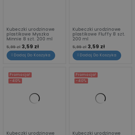
Dajar
42
Promocje
70
Kubeczki urodzinowe
Kubeczki urodzinowe
plastikowe Myszka
plastikowe Fluffy 8 szt.
Minnie 8 szt. 200 ml
200 ml
Cena standardowa
Cena
Cena standardowa
Cena
3,59 zł
3,59 zł
5,99 zł
5,99 zł
Dodaj Do Koszyka
Dodaj Do Koszyka
Promocja!
Promocja!
-40%
-40%
Kubeczki urodzinowe
Kubeczki urodzinowe