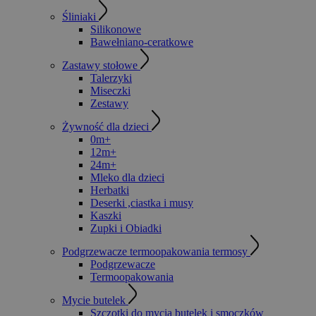
Śliniaki
Silikonowe
Bawełniano-ceratkowe
Zastawy stołowe
Talerzyki
Miseczki
Zestawy
Żywność dla dzieci
0m+
12m+
24m+
Mleko dla dzieci
Herbatki
Deserki ,ciastka i musy
Kaszki
Zupki i Obiadki
Podgrzewacze termoopakowania termosy
Podgrzewacze
Termoopakowania
Mycie butelek
Szczotki do mycia butelek i smoczków