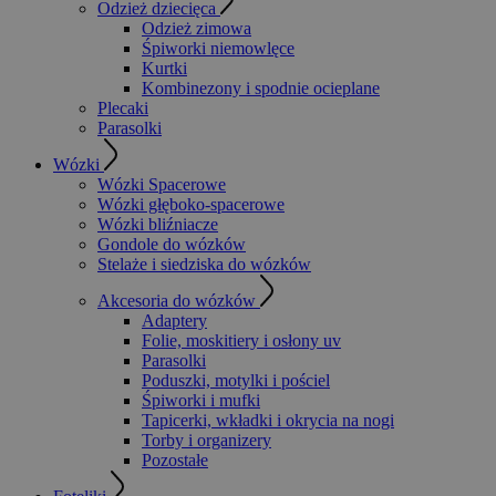
Odzież dziecięca
Odzież zimowa
Śpiworki niemowlęce
Kurtki
Kombinezony i spodnie ocieplane
Plecaki
Parasolki
Wózki
Wózki Spacerowe
Wózki głęboko-spacerowe
Wózki bliźniacze
Gondole do wózków
Stelaże i siedziska do wózków
Akcesoria do wózków
Adaptery
Folie, moskitiery i osłony uv
Parasolki
Poduszki, motylki i pościel
Śpiworki i mufki
Tapicerki, wkładki i okrycia na nogi
Torby i organizery
Pozostałe