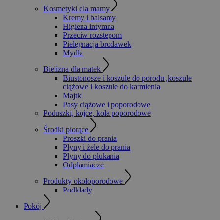
Kosmetyki dla mamy
Kremy i balsamy
Higiena intymna
Przeciw rozstepom
Pielęgnacja brodawek
Mydła
Bielizna dla matek
Biustonosze i koszule do porodu ,koszule
ciążowe i koszule do karmienia
Majtki
Pasy ciążowe i poporodowe
Poduszki, kojce, koła poporodowe
Środki piorące
Proszki do prania
Płyny i żele do prania
Płyny do płukania
Odplamiacze
Produkty okołoporodowe
Podkłady
Pokój