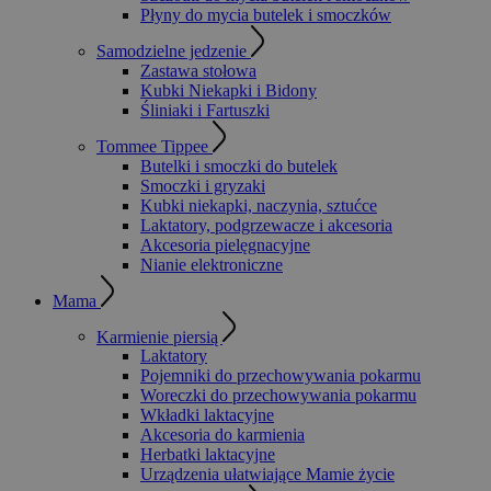
Płyny do mycia butelek i smoczków
Samodzielne jedzenie
Zastawa stołowa
Kubki Niekapki i Bidony
Śliniaki i Fartuszki
Tommee Tippee
Butelki i smoczki do butelek
Smoczki i gryzaki
Kubki niekapki, naczynia, sztućce
Laktatory, podgrzewacze i akcesoria
Akcesoria pielęgnacyjne
Nianie elektroniczne
Mama
Karmienie piersią
Laktatory
Pojemniki do przechowywania pokarmu
Woreczki do przechowywania pokarmu
Wkładki laktacyjne
Akcesoria do karmienia
Herbatki laktacyjne
Urządzenia ułatwiające Mamie życie