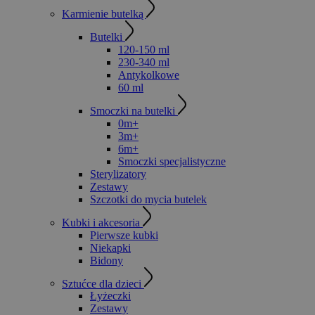
Karmienie butelką
Butelki
120-150 ml
230-340 ml
Antykolkowe
60 ml
Smoczki na butelki
0m+
3m+
6m+
Smoczki specjalistyczne
Sterylizatory
Zestawy
Szczotki do mycia butelek
Kubki i akcesoria
Pierwsze kubki
Niekapki
Bidony
Sztućce dla dzieci
Łyżeczki
Zestawy