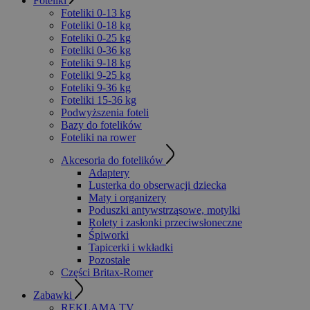
Foteliki
Foteliki 0-13 kg
Foteliki 0-18 kg
Foteliki 0-25 kg
Foteliki 0-36 kg
Foteliki 9-18 kg
Foteliki 9-25 kg
Foteliki 9-36 kg
Foteliki 15-36 kg
Podwyższenia foteli
Bazy do fotelików
Foteliki na rower
Akcesoria do fotelików
Adaptery
Lusterka do obserwacji dziecka
Maty i organizery
Poduszki antywstrząsowe, motylki
Rolety i zasłonki przeciwsłoneczne
Śpiworki
Tapicerki i wkładki
Pozostałe
Części Britax-Romer
Zabawki
REKLAMA TV