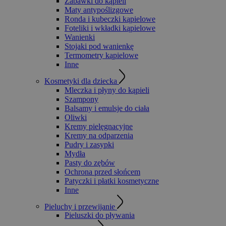
Zabawki do kąpieli
Maty antypoślizgowe
Ronda i kubeczki kąpielowe
Foteliki i wkładki kąpielowe
Wanienki
Stojaki pod wanienkę
Termometry kąpielowe
Inne
Kosmetyki dla dziecka
Mleczka i płyny do kąpieli
Szampony
Balsamy i emulsje do ciała
Oliwki
Kremy pielęgnacyjne
Kremy na odparzenia
Pudry i zasypki
Mydła
Pasty do zębów
Ochrona przed słońcem
Patyczki i płatki kosmetyczne
Inne
Pieluchy i przewijanie
Pieluszki do pływania