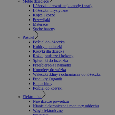
Meble dziecięce
Łóżeczka drewniane,komody i szafy
Łóżeczka turystyczne
Kojce i kosze
Przewijaki
Materace
Suche baseny
Pościel
Pościel do łóżeczka
Kołdry i poduszki
Kocyki dla dziecka
Rożki ,otulacze i kokony
Śpiworki do łóżeczka
Prześcieradła i nakładki
Komplety do wózka
Wałeczki ,kliny i ochraniacze do łóżeczka
Produkty Organik
Baldachimy
Pościel do kołyski
Elektronika
Nawilżacze powietrza
Nianie elektroniczne i monitory oddechu
Wagi elektoniczne