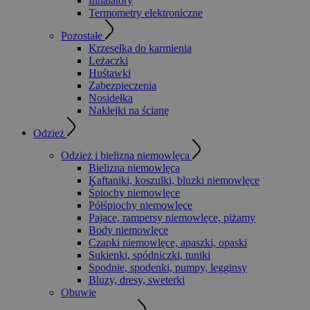
Inhalatory
Termometry elektroniczne
Pozostałe
Krzesełka do karmienia
Leżaczki
Huśtawki
Zabezpieczenia
Nosidełka
Naklejki na ścianę
Odzież
Odzież i bielizna niemowlęca
Bielizna niemowlęca
Kaftaniki, koszulki, bluzki niemowlęce
Śpiochy niemowlęce
Półśpiochy niemowlęce
Pajace, rampersy niemowlęce, piżamy
Body niemowlęce
Czapki niemowlęce, apaszki, opaski
Sukienki, spódniczki, tuniki
Spodnie, spodenki, pumpy, legginsy
Bluzy, dresy, sweterki
Obuwie