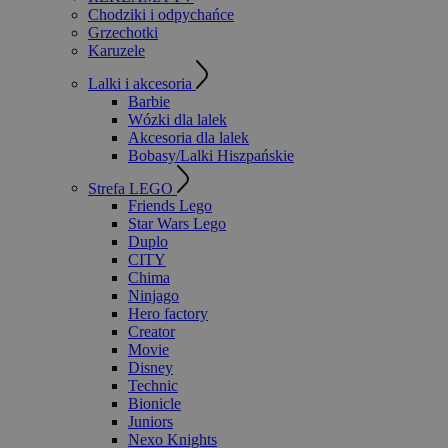
Chodziki i odpychańce
Grzechotki
Karuzele
Lalki i akcesoria
Barbie
Wózki dla lalek
Akcesoria dla lalek
Bobasy/Lalki Hiszpańskie
Strefa LEGO
Friends Lego
Star Wars Lego
Duplo
CITY
Chima
Ninjago
Hero factory
Creator
Movie
Disney
Technic
Bionicle
Juniors
Nexo Knights