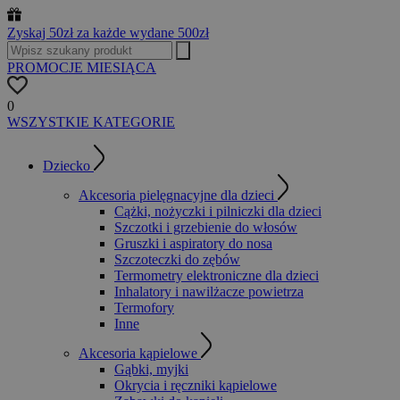
Zyskaj 50zł za każde wydane 500zł
PROMOCJE MIESIĄCA
0
WSZYSTKIE KATEGORIE
Dziecko
Akcesoria pielęgnacyjne dla dzieci
Cążki, nożyczki i pilniczki dla dzieci
Szczotki i grzebienie do włosów
Gruszki i aspiratory do nosa
Szczoteczki do zębów
Termometry elektroniczne dla dzieci
Inhalatory i nawilżacze powietrza
Termofory
Inne
Akcesoria kąpielowe
Gąbki, myjki
Okrycia i ręczniki kąpielowe