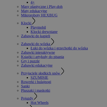
4+
Masy plastyczne i Play-doh
Maty edukacyjne
Mikroroboty HEXBUG
Klocki
Playmobil
Klocki drewniane
Zabawki do kąpieli
Zabawki do wózka
Łuki do wózka i grzechotki do wózka
Zabawki interaktywne
Książki i artykuły do pisania
Gry i puzzle
Zabawki edukacyjne
Przyjaciele słodkich snów
SZUMISIE
Rowerki i hulajnogi
Sanki
Pluszaki i maskotki
Pojazdy
Hot Wheels