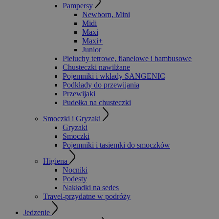
Pampersy
Newborn, Mini
Midi
Maxi
Maxi+
Junior
Pieluchy tetrowe, flanelowe i bambusowe
Chusteczki nawilżane
Pojemniki i wkłady SANGENIC
Podkłady do przewijania
Przewijaki
Pudełka na chusteczki
Smoczki i Gryzaki
Gryzaki
Smoczki
Pojemniki i tasiemki do smoczków
Higiena
Nocniki
Podesty
Nakładki na sedes
Travel-przydatne w podróży
Jedzenie