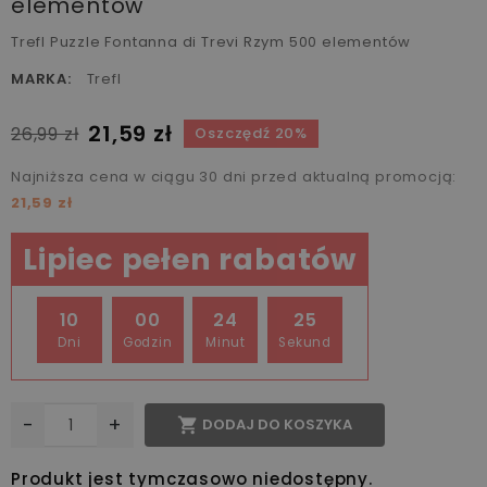
elementów
Trefl Puzzle Fontanna di Trevi Rzym 500 elementów
MARKA:
Trefl
21,59 zł
26,99 zł
Oszczędź 20%
Najniższa cena w ciągu 30 dni przed aktualną promocją:
21,59 zł
Lipiec pełen rabatów
10
00
24
25
Dni
Godzin
Minut
Sekund
-
+

DODAJ DO KOSZYKA
Produkt jest tymczasowo niedostępny.