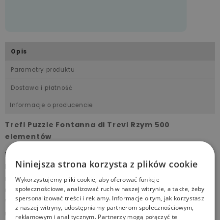
Opis
Parametry produktu
Dostawa i płatność
Informacje o producencie
Trefl Puzzle Fontanna di Trevi Rzym 500
elementów
Puzzle 500 elementów ze wspaniałą, rzymską
Niniejsza strona korzysta z plików cookie
Fontanna di Trevi. Niezwykle piękne zdjęcie zachwyci
nawet najbardziej wymagających fanów puzzli. Po
Wykorzystujemy pliki cookie, aby oferować funkcje
społecznościowe, analizować ruch w naszej witrynie, a także, żeby
ułożeniu powstanie obrazek o wymiarach 48x34 cm.
spersonalizować treści i reklamy. Informacje o tym, jak korzystasz
Wysoką jakość, nasycenie kolorów i bezpieczeństwo
z naszej witryny, udostępniamy partnerom społecznościowym,
układania zapewnia kalandrowany papier odbijający
reklamowym i analitycznym. Partnerzy mogą połączyć te