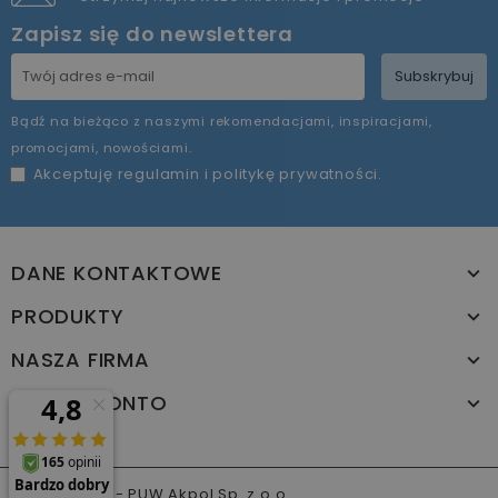
Zapisz się do newslettera
Subskrybuj
Bądź na bieżąco z naszymi rekomendacjami, inspiracjami,
promocjami, nowościami.
Akceptuję
regulamin
i
politykę prywatności
.
DANE KONTAKTOWE
PRODUKTY
NASZA FIRMA
TWOJE KONTO
© 2026 - PUW Akpol Sp. z o.o.
www.akpol.com.pl