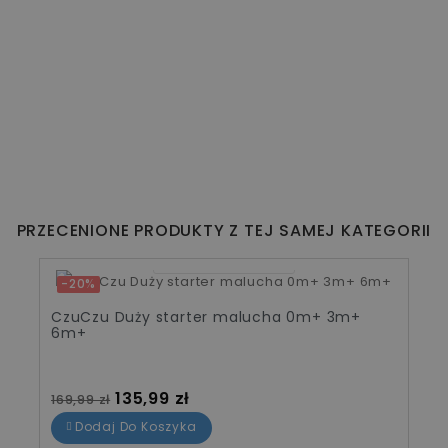
PRZECENIONE PRODUKTY Z TEJ SAMEJ KATEGORII
10
00
24
25
-20%
CzuCzu Duży starter malucha 0m+ 3m+
6m+
Cena standardowa
Cena
135,99 zł
169,99 zł
Dodaj Do Koszyka