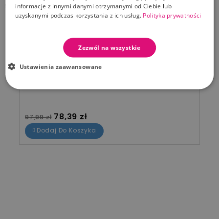
światło, pokryty ekologicznymi farbami spożywczymi.
informacje z innymi danymi otrzymanymi od Ciebie lub
uzyskanymi podczas korzystania z ich usług.
Polityka prywatności
PRZECENIONE PRODUKTY OD TEGO PRODUCENTA
Zezwól na wszystkie
10
00
24
25
Ustawienia zaawansowane
-20%
Trefl Gra towarzyska Po prostu P pojedynek
Cena standardowa
Cena
78,39 zł
97,99 zł
Dodaj Do Koszyka