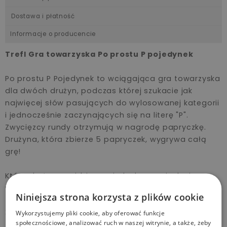
Dostawa i płatność
Informacje o producencie
Trefl Gra towarzyska Po prostu P pojedynek
Po prostu P Pojedynek to wciągająca gra towarzyska
dla dwóch drużyn, podczas której szukacie jak
najwięcej słów pasujących do wylosowanej kategorii
i jednocześnie zaczynających się na literę "P".
Zwycięzcy rundy otrzymują w nagrodę papryczkę.
Drużyna, która zbierze 5 papryczek, wygrywa całą
grę!
Która drużyna wyjdzie z pojedynku zwycięsko i
wskaże najwięcej unikatowych haseł? Sprawdźcie to!
Niniejsza strona korzysta z plików cookie
Zawartość pudełka
Wykorzystujemy pliki cookie, aby oferować funkcje
społecznościowe, analizować ruch w naszej witrynie, a także, żeby