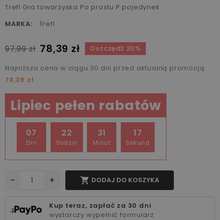
Trefl Gra towarzyska Po prostu P pojedynek
MARKA:
Trefl
78,39 zł
97,99 zł
Oszczędź 20%
Najniższa cena w ciągu 30 dni przed aktualną promocją:
78,39 zł
Lipiec pełen rabatów
07
22
31
17
Dni
Godzin
Minut
Sekund
-
+

DODAJ DO KOSZYKA
Kup teraz, zapłać za 30 dni
wystarczy wypełnić formularz