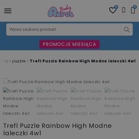
0
0
PROMOCJE MIESIĄCA
Gry i puzzle
Trefl Puzzle Rainbow High Modne laleczki 4w1
fullscreen
fullscreen
fullscreen
fullscreen
fullscreen
fullscreen
Trefl Puzzle Rainbow High Modne
laleczki 4w1