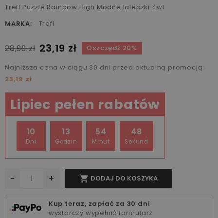
Trefl Puzzle Rainbow High Modne laleczki 4w1
MARKA:
Trefl
23,19 zł
28,99 zł
Oszczędź 20%
Najniższa cena w ciągu 30 dni przed aktualną promocją:
23,19 zł
Lipiec pełen rabatów
10
13
54
47
Dni
Godzin
Minut
Sekund
-
+

DODAJ DO KOSZYKA
Kup teraz, zapłać za 30 dni
wystarczy wypełnić formularz