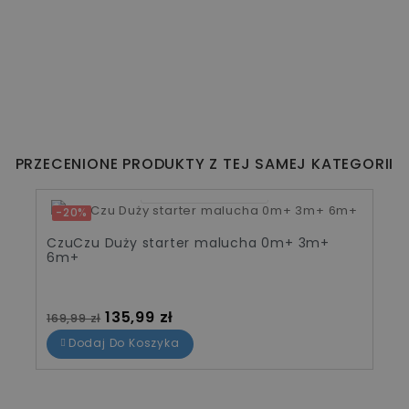
PRZECENIONE PRODUKTY Z TEJ SAMEJ KATEGORII
10
13
54
47
-20%
CzuCzu Duży starter malucha 0m+ 3m+
6m+
Cena standardowa
Cena
135,99 zł
169,99 zł
Dodaj Do Koszyka