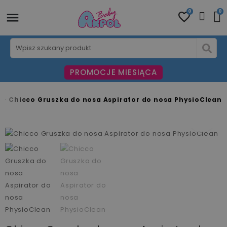
0
0
PROMOCJE MIESIĄCA
a
Chicco Gruszka do nosa Aspirator do nosa PhysioClean
fullscreen
fullscreen