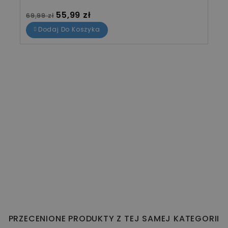
Cena standardowa
Cena
55,99 zł
69,99 zł
Dodaj Do Koszyka
PRZECENIONE PRODUKTY Z TEJ SAMEJ KATEGORII