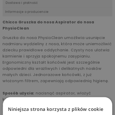
Dostawa i płatność
Informacje o producencie
Chicco Gruszka do nosa Aspirator do nosa
PhysioClean
Gruszka do nosa PhysioClean umożliwia usunięcie
nadmiaru wydzieliny z nosa, która może uniemożliwić
dziecku prawidłowe oddychanie. Czysty nos ułatwia
karmienie i sprzyja spokojnemu zasypianiu.
Ergonomiczny kształt końcówki jest szczególnie
odpowiedni dla wrażliwych i delikatnych nosków
małych dzieci. Jednorazowe końcówki, z już
włożonym filtrem, zapewniają odpowiednią higienę.
Sposób użycia:
nacisnąć aspirator, włożyć
końcówkę do jednego nozdrza, trzymając drugie
nozdrze zamknięte, a następnie delikatnie zwolnić
Niniejsza strona korzysta z plików cookie
aspirator.