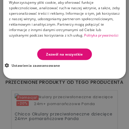
Wykorzystujemy pliki cookie, aby oferować funkcje
społecznościowe, analizować ruch w naszej witrynie, a także, żeby
Gruszka do nosa PhysioClean umożliwia
spersonalizować treści i reklamy. Informacje o tym, jak korzystasz
usunięcie nadmiaru wydzieliny z nosa, która
z naszej witryny, udostępniamy partnerom społecznościowym,
może utrudniać dziecku prawidłowe
reklamowym i analitycznym. Partnerzy mogą połączyć te
informacje z innymi danymi otrzymanymi od Ciebie lub
oddychanie.
uzyskanymi podczas korzystania z ich usług.
Polityka prywatności
Ergonomiczny kształt dyszy jest szczególnie
zalecany dla wrażliwych i delikatnych nosków
małych dzieci.
Zezwól na wszystkie
Jednorazowe końcówki z filtrem zapewniają
odpowiednią higienę.
Ustawienia zaawansowane
PRZECENIONE PRODUKTY OD TEGO PRODUCENTA
Promocja!
-20%
Chicco Okulary przeciwsłoneczne dziecięce
24m+ pomarańczowe Panda