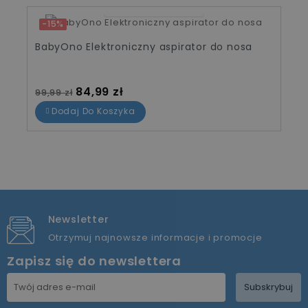
02
20
07
43
-15%
BabyOno Elektroniczny aspirator do nosa
Cena standardowa
Cena
84,99 zł
99,99 zł
Dodaj Do Koszyka
Newsletter
Otrzymuj najnowsze informacje i promocje
Zapisz się do newslettera
Subskrybuj