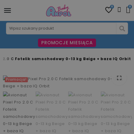
0
0
PROMOCJE MIESIĄCA
o 2.0 C Fotelik samochodowy 0-13 kg Beige + baza IQ Orbit
fullscreen
fullscreen
fullscreen
fullscreen
fullscreen
Promocja!