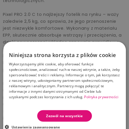
technologicznych.
Pixel PRO 2.0 C to najlżejszy fotelik na rynku – waży
zaledwie 2,5 kg, co sprawia, że jego przenoszenie
jest niezwykle komfortowe. Wykonany z materiału
EPP, skutecznie absorbuje wstrząsy i przeciążenia, a
dzięki nowoczesnej wkładce zapewnia prawidłową
pozycję dziecka, wspierając zdrowy rozwój jego
Niniejsza strona korzysta z plików cookie
kręgosłupa. Fotelik spełnia najnowsze normy
bezpieczeństwa i posiada rekomendację AGR, co
Wykorzystujemy pliki cookie, aby oferować funkcje
potwierdza jego ergonomiczne dopasowanie.
społecznościowe, analizować ruch w naszej witrynie, a także, żeby
spersonalizować treści i reklamy. Informacje o tym, jak korzystasz
z naszej witryny, udostępniamy partnerom społecznościowym,
Baza IQ Orbit to prawdziwa rewolucja w codziennym
reklamowym i analitycznym. Partnerzy mogą połączyć te
użytkowaniu fotelika. Dzięki systemowi obrotu 270°
informacje z innymi danymi otrzymanymi od Ciebie lub
uzyskanymi podczas korzystania z ich usług.
Polityka prywatności
rodzic może łatwo obrócić fotelik jedną ręką, co
ułatwia wkładanie i wyjmowanie dziecka z
samochodu. System Click ‘n’ Drive zapewnia
Zezwól na wszystkie
intuicyjny i bezpieczny montaż – świetlne oraz
dźwiękowe sygnały informują o prawidłowym
Ustawienia zaawansowane