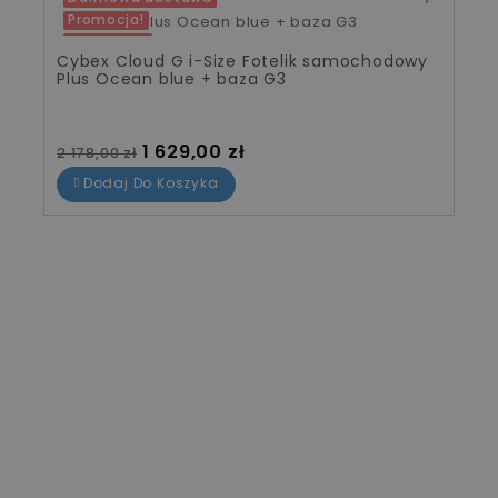
Promocja!
-549,00 zł
Cybex Cloud G i-Size Fotelik samochodowy
Pakiet
Plus Ocean blue + baza G3
Cena standardowa
Cena
1 629,00 zł
2 178,00 zł
Dodaj Do Koszyka