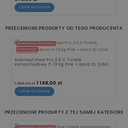
Brak Na Stanie
PRZECENIONE PRODUKTY OD TEGO PRODUCENTA
Darmowa dostawa
Promocja!
-251,00 zł
Avionaut Pixel Pro 2.0 C Fotelik
samochodowy 0-13 kg Pink + baza IQ Orbit
Cena standardowa
Cena
1 148,00 zł
1 399,00 zł
Brak Na Stanie
PRZECENIONE PRODUKTY Z TEJ SAMEJ KATEGORII
Darmowa dostawa