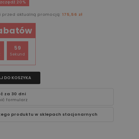
zczędź 20%
ni przed aktualną promocją:
175,56 zł
rabatów
59
t
Sekund
J DO KOSZYKA
ć za 30 dni
ić formularz
tego produktu w sklepach stacjonarnych