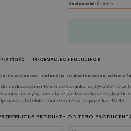
Dostępność:
Średnia
 PŁATNOŚĆ
INFORMACJE O PRODUCENCIE
terko wsteczne , osłonki przeciwsłoneczne, osłona f
w do podróżowania tyłem do kierunku jazdy-lusterko ws
 klejone na szybę chronią przed bezpośrednim działani
łpracuje z fotelami montowanymi na pasy lub ISOFIX.
PRZECENIONE PRODUKTY OD TEGO PRODUCENT