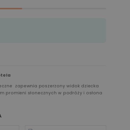
otela
teczne zapewnia poszerzony widok dziecka
em promieni słonecznych w podróży i osłona
A