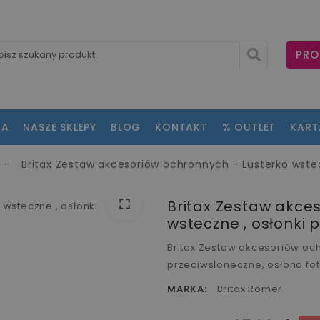
PRO
NA
NASZE SKLEPY
BLOG
KONTAKT
% OUTLET
KAR
Britax Zestaw akcesoriów ochronnych - Lusterko wstec
fullscreen
Britax Zestaw akce
wsteczne , osłonki 
Britax Zestaw akcesoriów och
przeciwsłoneczne, osłona fot
MARKA:
Britax Römer