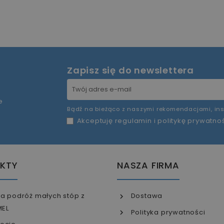
Zapisz się do newslettera
e
Bądź na bieżąco z naszymi rekomendacjami, ins
Akceptuję
regulamin
i
politykę prywatno
KTY
NASZA FIRMA
a podróż małych stóp z
Dostawa
MEL
Polityka prywatności