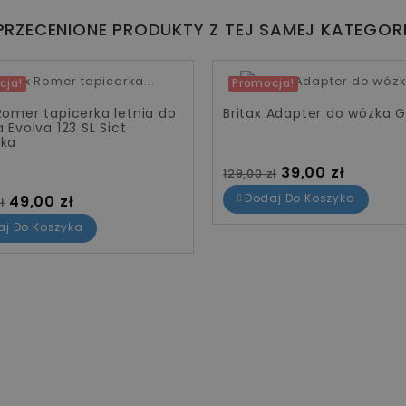
PRZECENIONE PRODUKTY Z TEJ SAMEJ KATEGORI
cja!
Promocja!
 zł
-90,00 zł
 Romer tapicerka letnia do
Britax Adapter do wózka 
a Evolva 123 SL Sict
ska
Cena standardowa
Cena
39,00 zł
129,00 zł
standardowa
Cena
Dodaj Do Koszyka
49,00 zł
ł
aj Do Koszyka