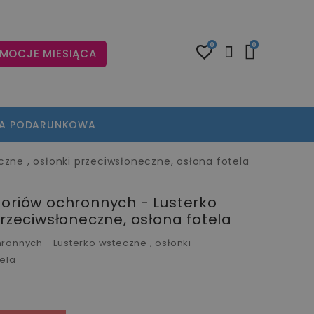
0
0
MOCJE MIESIĄCA
TA PODARUNKOWA
zne , osłonki przeciwsłoneczne, osłona fotela
soriów ochronnych - Lusterko
przeciwsłoneczne, osłona fotela
ronnych - Lusterko wsteczne , osłonki
ela