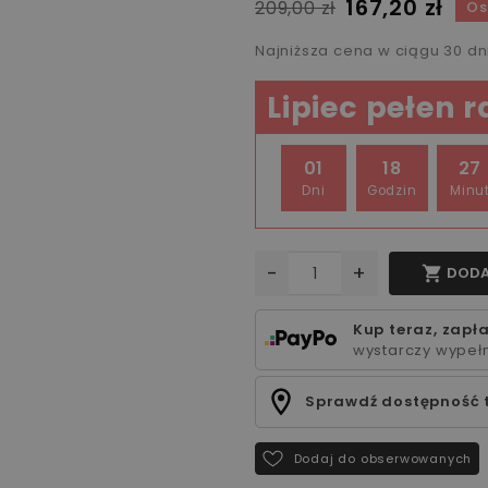
167,20 zł
209,00 zł
Os
Najniższa cena w ciągu 30 d
Lipiec pełen 
01
18
27
Dni
Godzin
Minu
-
+

DODA
Kup teraz, zapła
wystarczy wypełn
Sprawdź dostępność 
Dodaj do obserwowanych