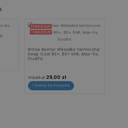
I
Promocja!
Promo
-144,00 zł
-190,
Go
Britax
Advans
Britax Romer Wkładka termiczna
Błękit
Keep Cool BS+, BS+ SHR, Max-fix,
Dualfix
Cena
209,00 
Cena standardowa
Cena
29,00 zł
173,00 zł
Dod
Dodaj Do Koszyka