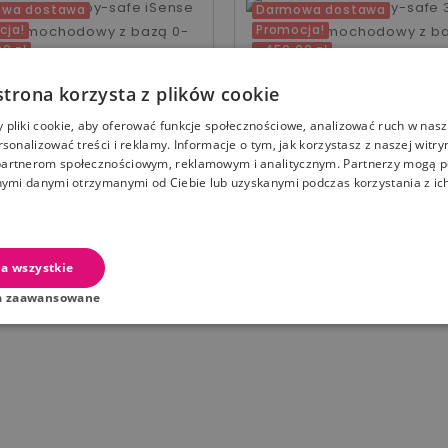
wa dostawa
Darmowa dostawa
cja!
Promocja!
0 zł
-450,00 zł
 Romer Baby-safe iSense
Britax Romer Baby-safe 3 
strona korzysta z plików cookie
k samochodowy z bazą 0-
fotelik samochodowy z b
ost grey
13kg midnight grey
pliki cookie, aby oferować funkcje społecznościowe, analizować ruch w nasze
rsonalizować treści i reklamy. Informacje o tym, jak korzystasz z naszej witry
artnerom społecznościowym, reklamowym i analitycznym. Partnerzy mogą p
nymi danymi otrzymanymi od Ciebie lub uzyskanymi podczas korzystania z ich
standardowa
Cena
Cena standardowa
Cena
1 499,00 zł
1 449,00 zł
 zł
1 899,00 zł
 Na Stanie
Dodaj Do Koszyka
a wszystkie
a zaawansowane