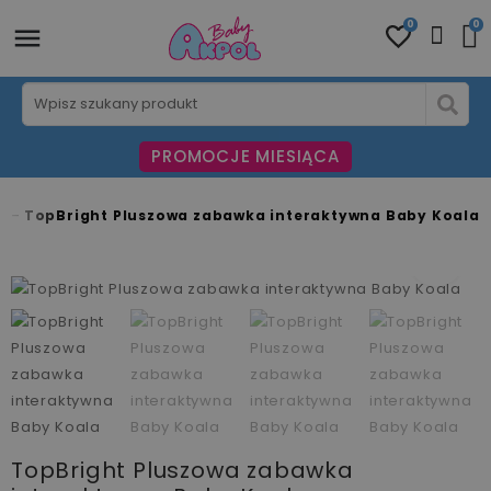
0
0
PROMOCJE MIESIĄCA
e
TopBright Pluszowa zabawka interaktywna Baby Koala
fullscreen
fullscreen
fullscreen
fullscreen
fullscreen
fullscreen
fullscreen
fullscreen
fullscreen
TopBright Pluszowa zabawka