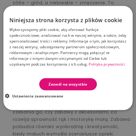
żółte – głód, a niebieskie – zmęczenie. To
doskonały sposób, by zrozumieć, jak ważna jest
opieka nad innymi!
Niniejsza strona korzysta z plików cookie
Edukacja emocjonalna – poprzez interakcje z
Wykorzystujemy pliki cookie, aby oferować funkcje
Baby Koalą dzieci uczą się rozpoznawać
społecznościowe, analizować ruch w naszej witrynie, a także, żeby
emocje, rozwijać empatię i cierpliwość. Zabawa
spersonalizować treści i reklamy. Informacje o tym, jak korzystasz
z tym koalą to także świetna okazja do nauki
z naszej witryny, udostępniamy partnerom społecznościowym,
reklamowym i analitycznym. Partnerzy mogą połączyć te
odpowiedzialności.
informacje z innymi danymi otrzymanymi od Ciebie lub
Uspokajanie i relaksacja – pomóż Baby Koali
uzyskanymi podczas korzystania z ich usług.
Polityka prywatności
zasnąć! Gdy jest zmęczony, nakarm go lub
pogłaszcz, a koala zacznie wydawać dźwięki
snu, co pozwala dziecku poczuć radość z
Zezwól na wszystkie
udzielania pomocy.
Ustawienia zaawansowane
Rozwój motoryki i kreatywności – Zabawka
angażuje dziecko do działania: karmienia koali,
czesania go, czy zabawy z akcesoriami, co
rozwija sprawność rąk i motorykę małą. Zabawa
pobudza również wyobraźnię i kreatywność,
kiedy maluch wymyśla scenariusze opieki.