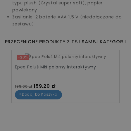
typu plush (Crystal super soft), papier
powlekany
Zasilanie: 2 baterie AAA 1,5 V (niedołączone do
zestawu)
PRZECENIONE PRODUKTY Z TEJ SAMEJ KATEGORII
09
19
00
42
-20%
Epee Poluś Miś polarny interaktywny
Cena standardowa
Cena
159,20 zł
199,00 zł
Dodaj Do Koszyka