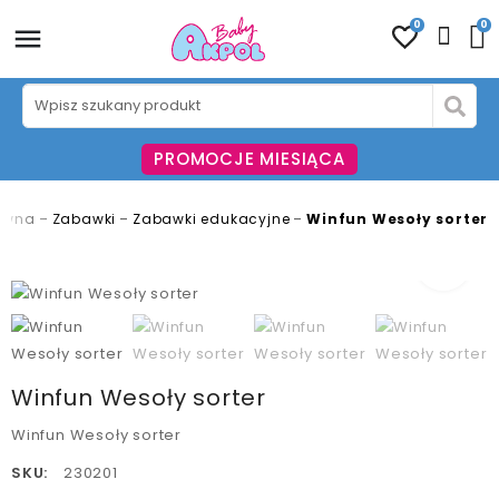
0
0
PROMOCJE MIESIĄCA
ówna
Zabawki
Zabawki edukacyjne
Winfun Wesoły sorter
fullscreen
fullscreen
fullscreen
fullscreen
fullscreen
fullscreen
fullscreen
fullscreen
fullscreen
fullscreen
fullscreen
Winfun Wesoły sorter
Winfun Wesoły sorter
SKU:
230201