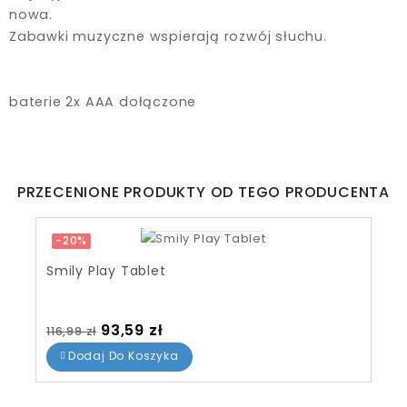
nowa.
Zabawki muzyczne wspierają rozwój słuchu.
baterie 2x AAA dołączone
PRZECENIONE PRODUKTY OD TEGO PRODUCENTA
07
12
13
18
-20%
Smily Play Tablet
Cena standardowa
Cena
93,59 zł
116,99 zł
Dodaj Do Koszyka