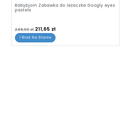
Babybjorn Zabawka do leżaczka Googly eyes
pastels
Cena standardowa
Cena
211,65 zł
249,00 zł
Brak Na Stanie