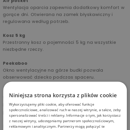
Air pocket
Wentylacja oparcia zapewnia dodatkowy komfort w
gorące dni. Otwierana na zamek błyskawiczny i
regulowana według potrzeb.
Kosz 5 kg
Przestronny kosz o pojemności 5 kg na wszystkie
niezbędne rzeczy.
Peekaboo
Okno wentylacyjne na górze budki pozwala
obserwować dziecko podczas spaceru.
Tkaniny ochronne
Niniejsza strona korzysta z plików cookie
Wodoodporne wykończenie zapobiega wchłanianiu
Wykorzystujemy pliki cookie, aby oferować funkcje
kropel wody, a technologia UV 50+ blokuje 98%
społecznościowe, analizować ruch w naszej witrynie, a także, żeby
promieni słonecznych.
spersonalizować treści i reklamy. Informacje o tym, jak korzystasz
z naszej witryny, udostępniamy partnerom społecznościowym,
Lekkość i wygoda w podróży
reklamowym i analitycznym. Partnerzy mogą połączyć te