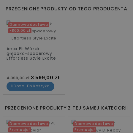
PRZECENIONE PRODUKTY OD TEGO PRODUCENTA
Darmowa dostawa
-800,00 zł
Anex Eli Wózek
głęboko-spacerowy
Effortless Style Excite
Cena standardowa
Cena
3 599,00 zł
4 399,00 zł
Dodaj Do Koszyka
PRZECENIONE PRODUKTY Z TEJ SAMEJ KATEGORII
Darmowa dostawa
Darmowa dostawa
Promocja!
Promocja!