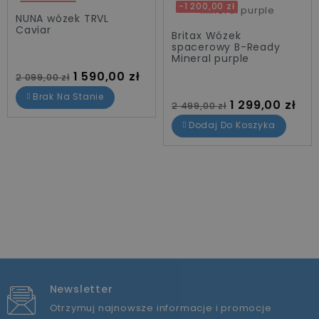
-509,00 zł
-1 200,00 zł
NUNA wózek TRVL
Caviar
Britax Wózek
spacerowy B-Ready
Mineral purple
Cena standardowa
Cena
1 590,00 zł
2 099,00 zł
Brak Na Stanie
Cena standardowa
Cena
1 299,00 zł
2 499,00 zł
Dodaj Do Koszyka
Newsletter
Otrzymuj najnowsze informacje i promocje