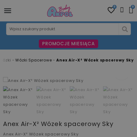
0
0
PROMOCJE MIESIĄCA
Wózki
Wózki Spacerowe
Anex Air-X² Wózek spacerowy Sky
fullscreen
fullscreen
fullscreen
fullscreen
fullscreen
fullscreen
fullscreen
fullscreen
Anex Air-X² Wózek spacerowy Sky
Anex Air-X² Wózek spacerowy Sky