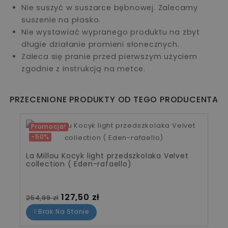
Nie suszyć w suszarce bębnowej. Zalecamy
suszenie na płasko.
Nie wystawiać wypranego produktu na zbyt
długie działanie promieni słonecznych.
Zaleca się pranie przed pierwszym użyciem
zgodnie z instrukcją na metce.
PRZECENIONE PRODUKTY OD TEGO PRODUCENTA
Promocja!
-50%
La Millou Kocyk light przedszkolaka Velvet
collection ( Eden-rafaello)
Cena standardowa
Cena
127,50 zł
254,99 zł
Brak Na Stanie