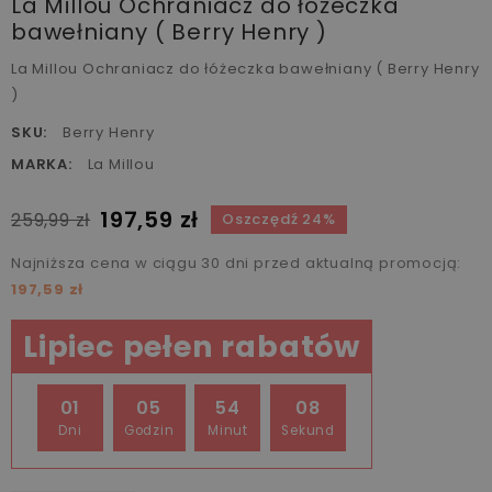
La Millou Ochraniacz do łóżeczka
bawełniany ( Berry Henry )
La Millou Ochraniacz do łóżeczka bawełniany ( Berry Henry
)
SKU:
Berry Henry
MARKA:
La Millou
197,59 zł
259,99 zł
Oszczędź 24%
Najniższa cena w ciągu 30 dni przed aktualną promocją:
197,59 zł
Lipiec pełen rabatów
01
05
54
07
Dni
Godzin
Minut
Sekund