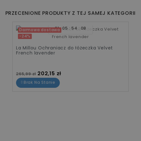
PRZECENIONE PRODUKTY Z TEJ SAMEJ KATEGORII
01
05
54
07
Darmowa dostawa
-24%
La Millou Ochraniacz do łóżeczka Velvet
French lavender
Cena standardowa
Cena
202,15 zł
265,99 zł
Brak Na Stanie