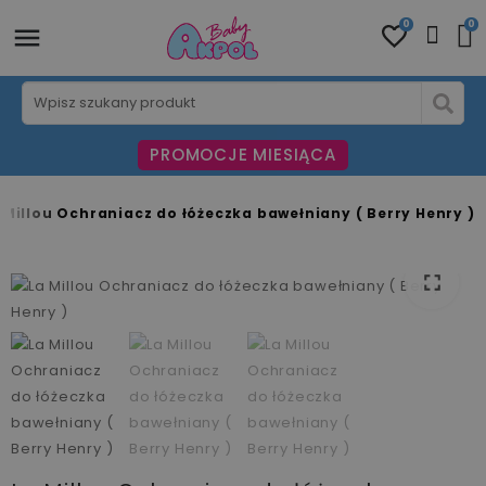
0
0
PROMOCJE MIESIĄCA
 Millou Ochraniacz do łóżeczka bawełniany ( Berry Henry )
fullscreen
fullscreen
fullscreen