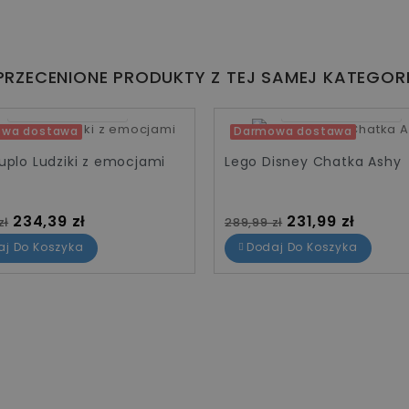
PRZECENIONE PRODUKTY Z TEJ SAMEJ KATEGORI
07
14
17
01
07
14
17
01
wa dostawa
Darmowa dostawa
-20%
uplo Ludziki z emocjami
Lego Disney Chatka Ashy
standardowa
Cena
Cena standardowa
Cena
234,39 zł
231,99 zł
zł
289,99 zł
aj Do Koszyka
Dodaj Do Koszyka