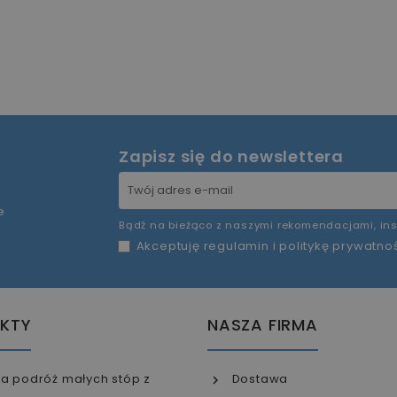
Zapisz się do newslettera
e
Bądź na bieżąco z naszymi rekomendacjami, ins
Akceptuję
regulamin
i
politykę prywatno
KTY
NASZA FIRMA
a podróż małych stóp z
Dostawa