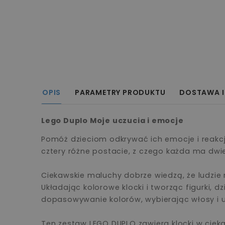
OPIS
PARAMETRY PRODUKTU
DOSTAWA I
Lego Duplo Moje uczucia i emocje
Pomóż dzieciom odkrywać ich emocje i reakc
cztery różne postacie, z czego każda ma dwie
Ciekawskie maluchy dobrze wiedzą, że ludzie
Układając kolorowe klocki i tworząc figurki,
dopasowywanie kolorów, wybierając włosy i u
Ten zestaw LEGO DUPLO zawiera klocki w ciek