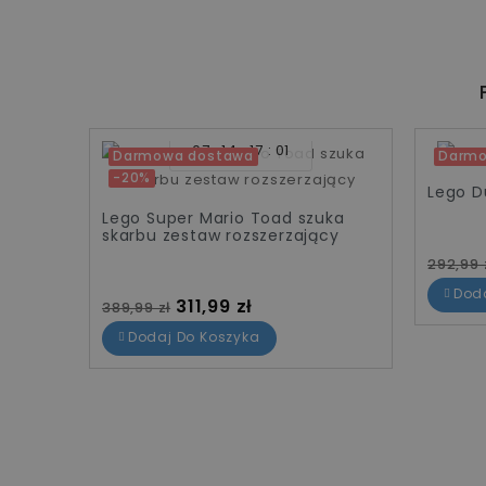
07
14
17
01
Darmowa dostawa
Darmo
-20%
-20%
Lego D
Lego Super Mario Toad szuka
skarbu zestaw rozszerzający
Cena 
292,99 
Dod
Cena standardowa
Cena
311,99 zł
389,99 zł
Dodaj Do Koszyka