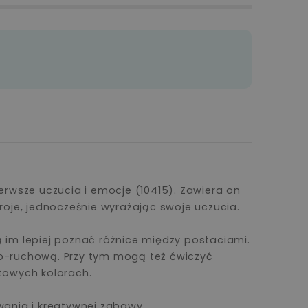
wsze uczucia i emocje (10415). Zawiera on
roje, jednocześnie wyrażając swoje uczucia.
 im lepiej poznać różnice między postaciami.
owo-ruchową. Przy tym mogą też ćwiczyć
towych kolorach.
wania i kreatywnej zabawy.