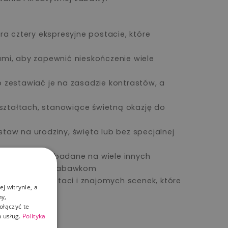
a cztery ekspresyjne postacie, które
ami, aby zapewnić nieskończenie wiele
zestawiać je na zasadzie kontrastów, a
ształtach, stanowiące świetną okazję do
taw na urodziny, święta lub bez specjalnej
e, skręcane i badane na wiele innych
stwa stawiane zabawkom
e różnych postaci i znajomych scenek, które
j witrynie, a
ny,
ołączyć te
 usług.
Polityka