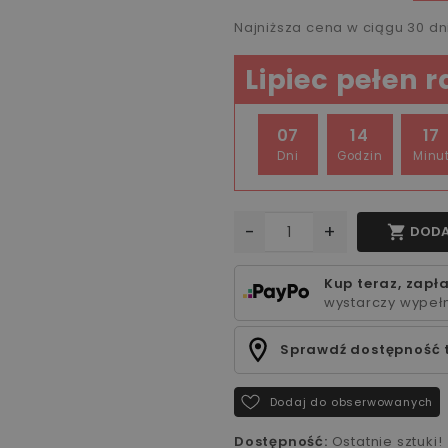
Najniższa cena w ciągu 30 d
Lipiec pełen 
07
14
17
Dni
Godzin
Minu
-
+

DODA
Kup teraz, zapła
wystarczy wypełn
Sprawdź dostępność 
Dodaj do obserwowanych
Dostępność:
Ostatnie sztuki!