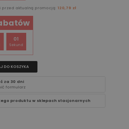
ni przed aktualną promocją:
120,79 zł
rabatów
01
t
Sekund
J DO KOSZYKA
ć za 30 dni
ić formularz
tego produktu w sklepach stacjonarnych