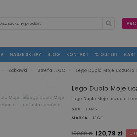
PRO
NA
NASZE SKLEPY
BLOG
KONTAKT
% OUTLET
KAR
Zabawki
Strefa LEGO
Lego Duplo Moje uczucia 
fullscreen
fullscreen
fullscreen
fullscreen
fullscreen
Lego Duplo Moje uc
Lego Duplo Moje uczucia i e
SKU:
10415
MARKA:
LEGO
120,79 zł
150,99 zł
Os