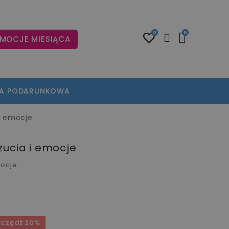
0
0
MOCJE MIESIĄCA
TA PODARUNKOWA
i emocje
zucia i emocje
mocje
zczędź 20%