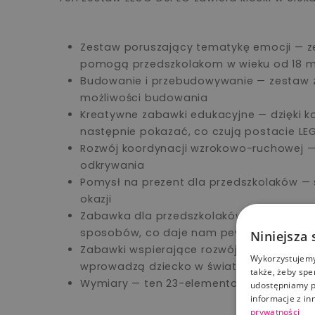
Zestaw poruszający tematykę emocji — ze
pomogą przedszkolakom w wieku od 18 mi
Budowanie i przebudowywanie — zestaw zaw
możliwości budowania
Kreatywne zabawki edukacyjne — dzięki 
następnie pokazać, co czują postacie LE
Rozwój koordynacji wzrokowo-ruchowej — 
odkrywania
Pomysł na prezent dla przedszkolaków — s
okazji
Zabawka dla przedszkolaków — klocki i e
sposobów, co daje nam pewność, że każd
Niniejsza 
Zabawki wspierające rozwój emocjonalny 
Wykorzystujemy 
wprowadzą dziecko w świat swobodnej 
także, żeby spe
Wymiary — ten 23-elementowy zestaw ma
udostępniamy p
informacje z in
prywatności