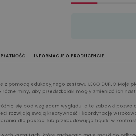
 PŁATNOŚĆ
INFORMACJE O PRODUCENCIE
je z pomocą edukacyjnego zestawu LEGO DUPLO Moje pier
 różne miny, aby przedszkolaki mogły zmieniać ich nast
 różnią się pod względem wyglądu, a te zabawki pozwolą
 dzieci rozwijają swoją kreatywność i koordynację wzrok
brania dla postaci lub przebudowując figurki w kontras
awych kształtach, które zachęcają małe rączki do odkry