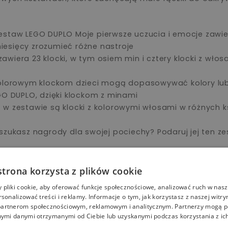
staw LEGO DUPLO Moje pierwsze uczucia i emocje zawier
esięcy zrozumieć różne nastroje
iera 23 klocki, w tym osiem min i cztery klocki z włos
kolorowym klockom dzieci mogą dopasowywać kolory lub 
GO DUPLO, dzięki klockom z minami
w zestawie są klocki z kolorowymi włosami w różnych k
zukasz nagrody dla swojej pociechy? Podaruj jej ten zes
lementy LEGO DUPLO są zrzucane, podgrzewane, zgniatan
y z nich spełnia rygorystyczne standardy bezpieczeń
strona korzysta z plików cookie
i społeczny — inkluzywne zestawy LEGO® DUPLO® są pełn
pliki cookie, aby oferować funkcje społecznościowe, analizować ruch w nasze
zabawy
rsonalizować treści i reklamy. Informacje o tym, jak korzystasz z naszej witry
 12 cm wysokości
artnerom społecznościowym, reklamowym i analitycznym. Partnerzy mogą p
nymi danymi otrzymanymi od Ciebie lub uzyskanymi podczas korzystania z ich