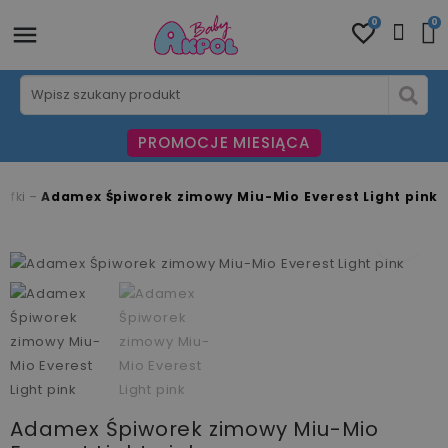
0
0
PROMOCJE MIESIĄCA
mufki
Adamex Śpiworek zimowy Miu-Mio Everest Light pink
fullscreen
fullscreen
Adamex Śpiworek zimowy Miu-Mio