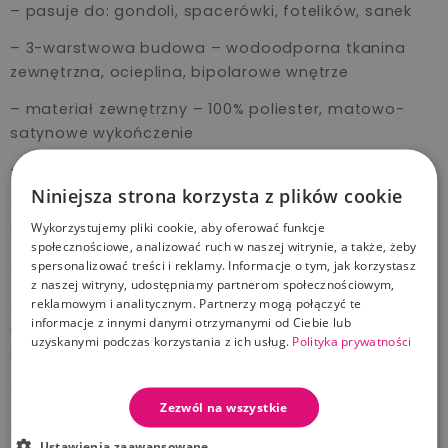
– pasuje do: gondoli, spacerówki, fotelików, sanek
– 3-warstwowa budowa – wodoodporna tkanina
zewnętrzna, ocieplina, bipolarowe wnętrze
– materiał zewnętrzny – 100% poliester, matowo-
satynowe wykończenie
– wypełnienie, ocieplina – 100% poliester
Niniejsza strona korzysta z plików cookie
– kaptur śpiworka jest wykończony ozdobnym
Wykorzystujemy pliki cookie, aby oferować funkcje
futerkiem
społecznościowe, analizować ruch w naszej witrynie, a także, żeby
spersonalizować treści i reklamy. Informacje o tym, jak korzystasz
– futerko jest odpinane za pomocą zamka
z naszej witryny, udostępniamy partnerom społecznościowym,
reklamowym i analitycznym. Partnerzy mogą połączyć te
– odpięte futerko możesz zamontować na budce
informacje z innymi danymi otrzymanymi od Ciebie lub
gondoli/spacerówki przy użyciu smyczy znajdującej
uzyskanymi podczas korzystania z ich usług.
Polityka prywatności
się w zestawie
– śpiworek posiada otwory na pasy bezpieczeństwa
Zezwól na wszystkie
– kształt śpiworka zapewnia dziecku swobodę ruchu
Ustawienia zaawansowane