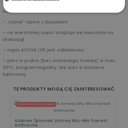
– jest rozkładany, może mieć funkcję przykrycia na
nóżki
– „rośnie” razem z dzieckiem
– na wierzchniej części znajduje się kieszonka na
drobiazgi
– napis ACTIVE LIFE jest odblaskowy
– pierz w pralce (bez ozdobnego futerka) w max.
30°C, program łagodny. Nie susz w suszarce
bębnowej.
TE PRODUKTY MOGĄ CIĘ ZAINTERESOWAĆ
Darmowa dostawa
Adamex Śpiworek zimowy Miu-Mio Everest
Anthracite