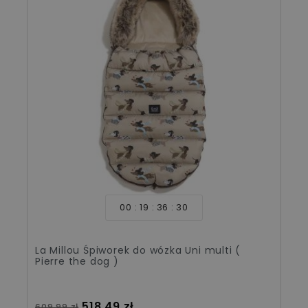
00
19
36
30
La Millou Śpiworek do wózka Uni multi (
Pierre the dog )
Cena standardowa
Cena
518,49 zł
609,99 zł