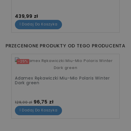
Cena
439,99 zł
Dodaj Do Koszyka
PRZECENIONE PRODUKTY OD TEGO PRODUCENTA
-25%
Adamex Rękawiczki Miu-Mio Polaris Winter
Dark green
Cena standardowa
Cena
96,75 zł
129,00 zł
Dodaj Do Koszyka